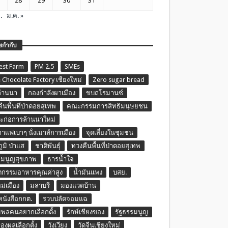
28
29
30
31
.
ม.ค. »
ยกำกับ
est Farm
PM 2.5
SMEs
 Chocolate Factory เชียงใหม่
Zero sugar bread
ล้านนา
กองกำลังผาเมือง
ขบถโรมานซ์
ืนพื้นที่ป่าดอยสุเทพ
คณะกรรมการสิทธิมนุษยชน
ก่อการล้านนาใหม่
กาแฟเบาๆ นั่งเมาส์การเมือง
จุดเสี่ยงในชุมชน
ภูมิ ป่าแส
ชาติพันธุ์
ทวงคืนพื้นที่ป่าดอยสุเทพ
รมนูญสุขภาพ
ธารน้ำใจ
ตกรรมอาหารคุณค่าสูง
น้ำมันแพง
บสย.
หม่เมือง
มลาบรี
มองแวดบ้าน
นหนังสือกกต.
รวบปลัดจอมแฉ
พลคนอยากเลือกตั้ง
รักษ์เชียงของ
รัฐธรรมนูญ
รองผลเลือกตั้ง
วังเวียง
วัดจีนเชียงใหม่