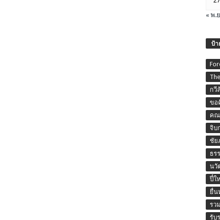
27
« พ.ย
ป้า
For
The
กวี
ขอค
คณะ
จิบ
ชัย
ธร
นวั
ปี๋ใ
ยื่
รวม
รับ