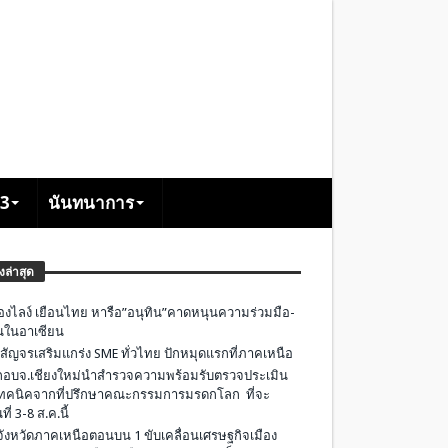
+3
นันทนาการ
องล่าสุด
องไลง์ เยือนไทย หารือ”อนุทิน”คาดหนุนความร่วมมือ-
ืนในอาเซียน
 สัญจรเสริมแกร่ง SME ทั่วไทย ปักหมุดแรกที่ภาคเหนือ
อบจ.เชียงใหม่นำสำรวจความพร้อมรับตรวจประเมิน
ทคนิคจากที่ปรึกษาคณะกรรมการมรดกโลก ที่จะ
ที่ 3-8 ส.ค.นี้
มจังหวัดภาคเหนือตอนบน 1 ขับเคลื่อนเศรษฐกิจเมือง