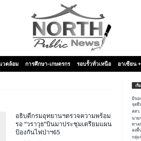
งแวดล้อม
การศึกษา-เกษตรกร
รอบรั้วทั่วเหนือ
อาเซียน 
เรื่
มินอ
จุดย
สสว.
อธิบดีกรมอุทยานฯตรวจความพร้อม
นายก
รอ “วราวุธ”บินมาประชุมเตรียมแผน
ทางเ
ลงพื้น
ป้องกันไฟป่าฯ65
กลุ่