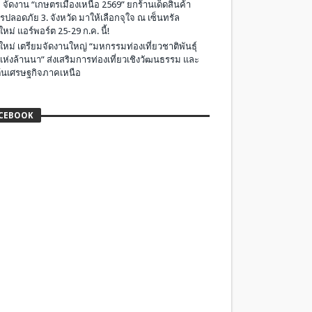
 จัดงาน “เกษตรเมืองเหนือ 2569” ยกร้านเด็ดสินค้า
รปลอดภัย 3. จังหวัด มาให้เลือกจุใจ ณ เซ็นทรัล
ใหม่ แอร์พอร์ต 25-29 ก.ค. นี้!
ใหม่ เตรียมจัดงานใหญ่ “มหกรรมท่องเที่ยวชาติพันธุ์
แห่งล้านนา” ส่งเสริมการท่องเที่ยวเชิงวัฒนธรรม และ
ุ้นเศรษฐกิจภาคเหนือ
CEBOOK