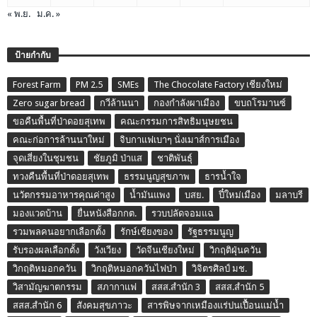
« พ.ย.
ม.ค. »
ป้ายกำกับ
Forest Farm
PM 2.5
SMEs
The Chocolate Factory เชียงใหม่
Zero sugar bread
กวีล้านนา
กองกำลังผาเมือง
ขบถโรมานซ์
ขอคืนพื้นที่ป่าดอยสุเทพ
คณะกรรมการสิทธิมนุษยชน
คณะก่อการล้านนาใหม่
จิบกาแฟเบาๆ นั่งเมาส์การเมือง
จุดเสี่ยงในชุมชน
ชัยภูมิ ป่าแส
ชาติพันธุ์
ทวงคืนพื้นที่ป่าดอยสุเทพ
ธรรมนูญสุขภาพ
ธารน้ำใจ
นวัตกรรมอาหารคุณค่าสูง
น้ำมันแพง
บสย.
ปี๋ใหม่เมือง
มลาบรี
มองแวดบ้าน
ยื่นหนังสือกกต.
รวบปลัดจอมแฉ
รวมพลคนอยากเลือกตั้ง
รักษ์เชียงของ
รัฐธรรมนูญ
รับรองผลเลือกตั้ง
วังเวียง
วัดจีนเชียงใหม่
วิกฤติฝุ่นควัน
วิกฤติหมอกควัน
วิกฤติหมอกควันไฟป่า
วิจิตรศิลป์ มช.
วิสามัญฆาตกรรม
สภากาแฟ
สสส.สำนัก 3
สสส.สำนัก 5
สสส.สำนัก 6
สังคมสุขภาวะ
สารพิษจากเหมืองแร่ปนเปื้อนแม่น้ำ