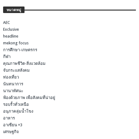
หมวดหมู่
AEC
Exclusive
headline
mekong focus
การศึกษา-เกษตรกร
กีฬา
คุณภาพชีวิต-สิ่งแวดล้อม
จับกระแสสังคม
ท่องเที่ยว
นันทนาการ
นานาทัศนะ
ฟ้องด้วยภาพ เพื่อสังคมที่น่าอยู่
รอบรั้วทั่วเหนือ
อนุภาคลุ่มน้ำโขง
อาหาร
อาเซียน +3
เศรษฐกิจ