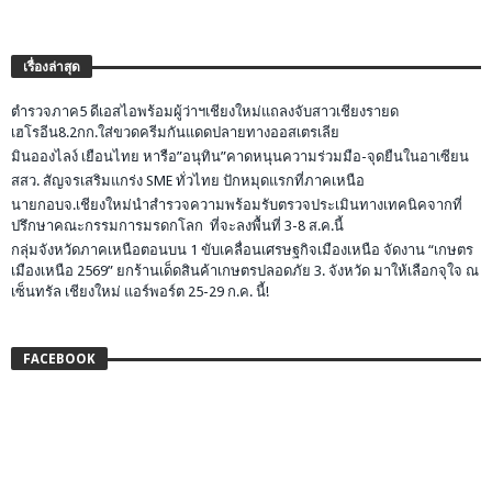
เรื่องล่าสุด
ตำรวจภาค5 ดีเอสไอพร้อมผู้ว่าฯเชียงใหม่แถลงจับสาวเชียงรายด
เฮโรอีน8.2กก.ใส่ขวดครีมกันแดดปลายทางออสเตรเลีย
มินอองไลง์ เยือนไทย หารือ”อนุทิน”คาดหนุนความร่วมมือ-จุดยืนในอาเซียน
สสว. สัญจรเสริมแกร่ง SME ทั่วไทย ปักหมุดแรกที่ภาคเหนือ
นายกอบจ.เชียงใหม่นำสำรวจความพร้อมรับตรวจประเมินทางเทคนิคจากที่
ปรึกษาคณะกรรมการมรดกโลก ที่จะลงพื้นที่ 3-8 ส.ค.นี้
กลุ่มจังหวัดภาคเหนือตอนบน 1 ขับเคลื่อนเศรษฐกิจเมืองเหนือ จัดงาน “เกษตร
เมืองเหนือ 2569” ยกร้านเด็ดสินค้าเกษตรปลอดภัย 3. จังหวัด มาให้เลือกจุใจ ณ
เซ็นทรัล เชียงใหม่ แอร์พอร์ต 25-29 ก.ค. นี้!
FACEBOOK