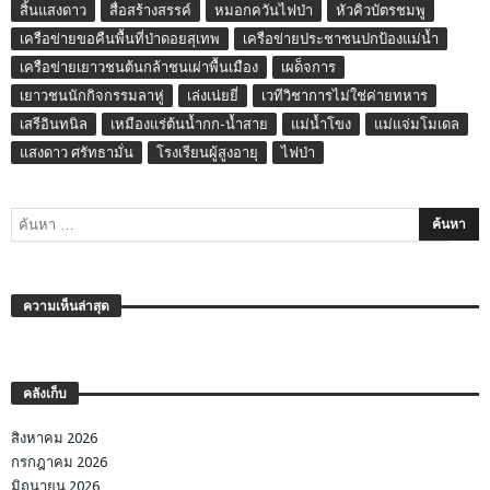
สิ้นแสงดาว
สื่อสร้างสรรค์
หมอกควันไฟป่า
หัวคิวบัตรชมพู
เครือข่ายขอคืนพื้นที่ป่าดอยสุเทพ
เครือข่ายประชาชนปกป้องแม่น้ำ
เครือข่ายเยาวชนต้นกล้าชนเผ่าพื้นเมือง
เผด็จการ
เยาวชนนักกิจกรรมลาหู่
เล่งเน่ยยี่
เวทีวิชาการไม่ใช่ค่ายทหาร
เสรีอินทนิล
เหมืองแร่ต้นน้ำกก-น้ำสาย
แม่น้ำโขง
แม่แจ่มโมเดล
แสงดาว ศรัทธามั่น
โรงเรียนผู้สูงอายุ
ไฟป่า
ความเห็นล่าสุด
คลังเก็บ
สิงหาคม 2026
กรกฎาคม 2026
มิถุนายน 2026