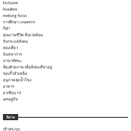
Exclusive
headline
mekong focus
การศึกษา-เกษตรกร
กีฬา
คุณภาพชีวิต-สิ่งแวดล้อม
จับกระแสสังคม
ท่องเที่ยว
นันทนาการ
นานาทัศนะ
ฟ้องด้วยภาพ เพื่อสังคมที่น่าอยู่
รอบรั้วทั่วเหนือ
อนุภาคลุ่มน้ำโขง
อาหาร
อาเซียน +3
เศรษฐกิจ
นิยาม
เข้าสู่ระบบ