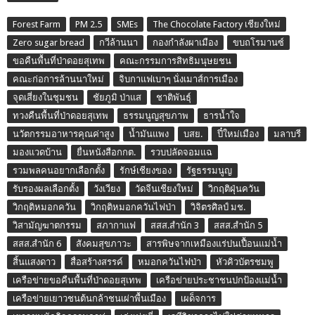
Forest Farm
PM 2.5
SMEs
The Chocolate Factory เชียงใหม่
Zero sugar bread
กวีล้านนา
กองกำลังผาเมือง
ขบถโรมานซ์
ขอคืนพื้นที่ป่าดอยสุเทพ
คณะกรรมการสิทธิมนุษยชน
คณะก่อการล้านนาใหม่
จิบกาแฟเบาๆ นั่งเมาส์การเมือง
จุดเสี่ยงในชุมชน
ชัยภูมิ ป่าแส
ชาติพันธุ์
ทวงคืนพื้นที่ป่าดอยสุเทพ
ธรรมนูญสุขภาพ
ธารน้ำใจ
นวัตกรรมอาหารคุณค่าสูง
น้ำมันแพง
บสย.
ปี๋ใหม่เมือง
มลาบรี
มองแวดบ้าน
ยื่นหนังสือกกต.
รวบปลัดจอมแฉ
รวมพลคนอยากเลือกตั้ง
รักษ์เชียงของ
รัฐธรรมนูญ
รับรองผลเลือกตั้ง
วังเวียง
วัดจีนเชียงใหม่
วิกฤติฝุ่นควัน
วิกฤติหมอกควัน
วิกฤติหมอกควันไฟป่า
วิจิตรศิลป์ มช.
วิสามัญฆาตกรรม
สภากาแฟ
สสส.สำนัก 3
สสส.สำนัก 5
สสส.สำนัก 6
สังคมสุขภาวะ
สารพิษจากเหมืองแร่ปนเปื้อนแม่น้ำ
สิ้นแสงดาว
สื่อสร้างสรรค์
หมอกควันไฟป่า
หัวคิวบัตรชมพู
เครือข่ายขอคืนพื้นที่ป่าดอยสุเทพ
เครือข่ายประชาชนปกป้องแม่น้ำ
เครือข่ายเยาวชนต้นกล้าชนเผ่าพื้นเมือง
เผด็จการ