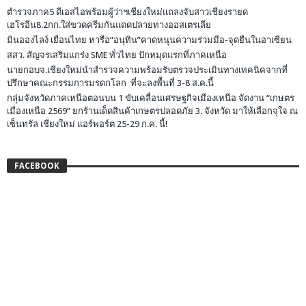
ตำรวจภาค5 ดีเอสไอพร้อมผู้ว่าฯเชียงใหม่แถลงจับสาวเชียงรายด
เฮโรอีน8.2กก.ใส่ขวดครีมกันแดดปลายทางออสเตรเลีย
มินอองไลง์ เยือนไทย หารือ”อนุทิน”คาดหนุนความร่วมมือ-จุดยืนในอาเซียน
สสว. สัญจรเสริมแกร่ง SME ทั่วไทย ปักหมุดแรกที่ภาคเหนือ
นายกอบจ.เชียงใหม่นำสำรวจความพร้อมรับตรวจประเมินทางเทคนิคจากที่
ปรึกษาคณะกรรมการมรดกโลก ที่จะลงพื้นที่ 3-8 ส.ค.นี้
กลุ่มจังหวัดภาคเหนือตอนบน 1 ขับเคลื่อนเศรษฐกิจเมืองเหนือ จัดงาน “เกษตร
เมืองเหนือ 2569” ยกร้านเด็ดสินค้าเกษตรปลอดภัย 3. จังหวัด มาให้เลือกจุใจ ณ
เซ็นทรัล เชียงใหม่ แอร์พอร์ต 25-29 ก.ค. นี้!
FACEBOOK