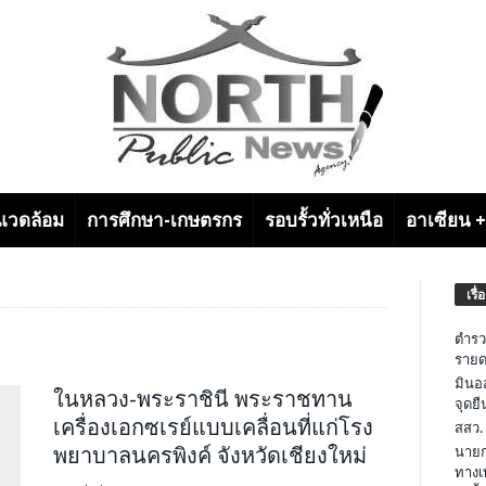
งแวดล้อม
การศึกษา-เกษตรกร
รอบรั้วทั่วเหนือ
อาเซียน 
เรื่
ตำรว
รายด
มินอ
ในหลวง-พระราชินี พระราชทาน
จุดย
เครื่องเอกซเรย์แบบเคลื่อนที่แก่โรง
สสว.
พยาบาลนครพิงค์ จังหวัดเชียงใหม่
นายก
ทางเ