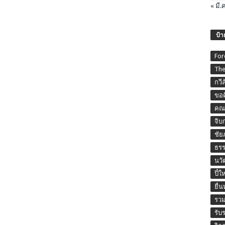
« มี.ค
ป้า
For
The
กวี
ขอค
คณะ
จิบ
ชัย
ธร
นวั
ปี๋ใ
ยื่
รวม
รับ