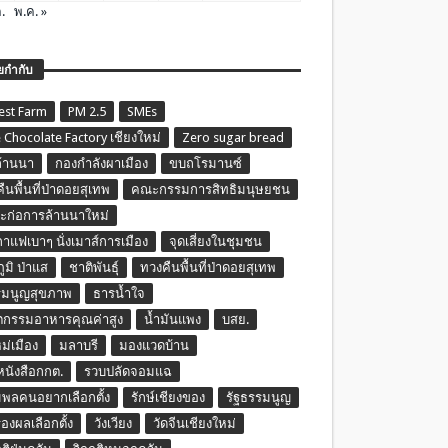
.
พ.ค. »
ยกำกับ
est Farm
PM 2.5
SMEs
 Chocolate Factory เชียงใหม่
Zero sugar bread
ล้านนา
กองกำลังผาเมือง
ขบถโรมานซ์
ืนพื้นที่ป่าดอยสุเทพ
คณะกรรมการสิทธิมนุษยชน
ก่อการล้านนาใหม่
กาแฟเบาๆ นั่งเมาส์การเมือง
จุดเสี่ยงในชุมชน
ภูมิ ป่าแส
ชาติพันธุ์
ทวงคืนพื้นที่ป่าดอยสุเทพ
รมนูญสุขภาพ
ธารน้ำใจ
ตกรรมอาหารคุณค่าสูง
น้ำมันแพง
บสย.
หม่เมือง
มลาบรี
มองแวดบ้าน
นหนังสือกกต.
รวบปลัดจอมแฉ
พลคนอยากเลือกตั้ง
รักษ์เชียงของ
รัฐธรรมนูญ
รองผลเลือกตั้ง
วังเวียง
วัดจีนเชียงใหม่