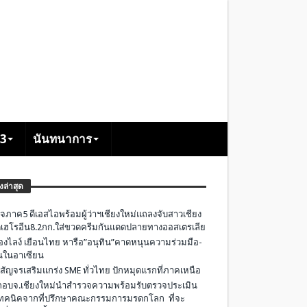
+3
นันทนาการ
องล่าสุด
จภาค5 ดีเอสไอพร้อมผู้ว่าฯเชียงใหม่แถลงจับสาวเชียง
เฮโรอีน8.2กก.ใส่ขวดครีมกันแดดปลายทางออสเตรเลีย
องไลง์ เยือนไทย หารือ”อนุทิน”คาดหนุนความร่วมมือ-
ืนในอาเซียน
 สัญจรเสริมแกร่ง SME ทั่วไทย ปักหมุดแรกที่ภาคเหนือ
อบจ.เชียงใหม่นำสำรวจความพร้อมรับตรวจประเมิน
ทคนิคจากที่ปรึกษาคณะกรรมการมรดกโลก ที่จะ