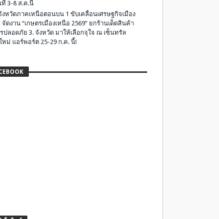
ที่ 3-8 ส.ค.นี้
มจังหวัดภาคเหนือตอนบน 1 ขับเคลื่อนเศรษฐกิจเมือง
 จัดงาน “เกษตรเมืองเหนือ 2569” ยกร้านเด็ดสินค้า
รปลอดภัย 3. จังหวัด มาให้เลือกจุใจ ณ เซ็นทรัล
ใหม่ แอร์พอร์ต 25-29 ก.ค. นี้!
CEBOOK