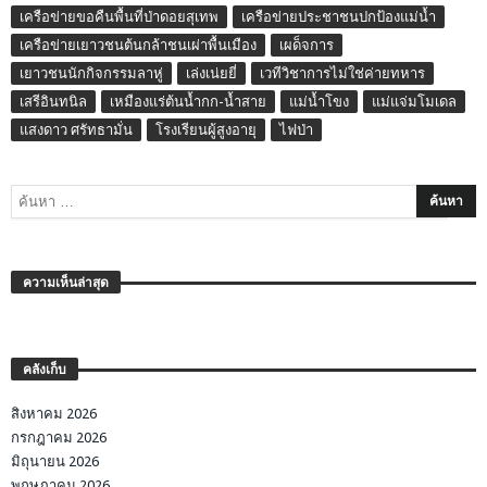
เครือข่ายขอคืนพื้นที่ป่าดอยสุเทพ
เครือข่ายประชาชนปกป้องแม่น้ำ
เครือข่ายเยาวชนต้นกล้าชนเผ่าพื้นเมือง
เผด็จการ
เยาวชนนักกิจกรรมลาหู่
เล่งเน่ยยี่
เวทีวิชาการไม่ใช่ค่ายทหาร
เสรีอินทนิล
เหมืองแร่ต้นน้ำกก-น้ำสาย
แม่น้ำโขง
แม่แจ่มโมเดล
แสงดาว ศรัทธามั่น
โรงเรียนผู้สูงอายุ
ไฟป่า
ความเห็นล่าสุด
คลังเก็บ
สิงหาคม 2026
กรกฎาคม 2026
มิถุนายน 2026
พฤษภาคม 2026