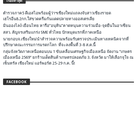
เรื่องล่าสุด
ตำรวจภาค5 ดีเอสไอพร้อมผู้ว่าฯเชียงใหม่แถลงจับสาวเชียงรายด
เฮโรอีน8.2กก.ใส่ขวดครีมกันแดดปลายทางออสเตรเลีย
มินอองไลง์ เยือนไทย หารือ”อนุทิน”คาดหนุนความร่วมมือ-จุดยืนในอาเซียน
สสว. สัญจรเสริมแกร่ง SME ทั่วไทย ปักหมุดแรกที่ภาคเหนือ
นายกอบจ.เชียงใหม่นำสำรวจความพร้อมรับตรวจประเมินทางเทคนิคจากที่
ปรึกษาคณะกรรมการมรดกโลก ที่จะลงพื้นที่ 3-8 ส.ค.นี้
กลุ่มจังหวัดภาคเหนือตอนบน 1 ขับเคลื่อนเศรษฐกิจเมืองเหนือ จัดงาน “เกษตร
เมืองเหนือ 2569” ยกร้านเด็ดสินค้าเกษตรปลอดภัย 3. จังหวัด มาให้เลือกจุใจ ณ
เซ็นทรัล เชียงใหม่ แอร์พอร์ต 25-29 ก.ค. นี้!
FACEBOOK