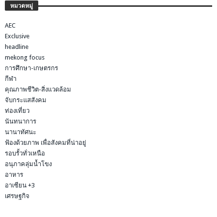
หมวดหมู่
AEC
Exclusive
headline
mekong focus
การศึกษา-เกษตรกร
กีฬา
คุณภาพชีวิต-สิ่งแวดล้อม
จับกระแสสังคม
ท่องเที่ยว
นันทนาการ
นานาทัศนะ
ฟ้องด้วยภาพ เพื่อสังคมที่น่าอยู่
รอบรั้วทั่วเหนือ
อนุภาคลุ่มน้ำโขง
อาหาร
อาเซียน +3
เศรษฐกิจ