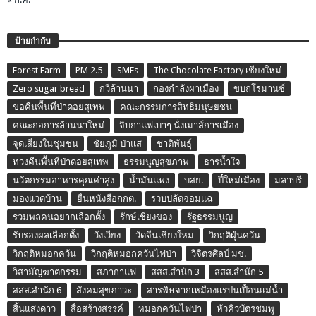
ป้ายกำกับ
Forest Farm
PM 2.5
SMEs
The Chocolate Factory เชียงใหม่
Zero sugar bread
กวีล้านนา
กองกำลังผาเมือง
ขบถโรมานซ์
ขอคืนพื้นที่ป่าดอยสุเทพ
คณะกรรมการสิทธิมนุษยชน
คณะก่อการล้านนาใหม่
จิบกาแฟเบาๆ นั่งเมาส์การเมือง
จุดเสี่ยงในชุมชน
ชัยภูมิ ป่าแส
ชาติพันธุ์
ทวงคืนพื้นที่ป่าดอยสุเทพ
ธรรมนูญสุขภาพ
ธารน้ำใจ
นวัตกรรมอาหารคุณค่าสูง
น้ำมันแพง
บสย.
ปี๋ใหม่เมือง
มลาบรี
มองแวดบ้าน
ยื่นหนังสือกกต.
รวบปลัดจอมแฉ
รวมพลคนอยากเลือกตั้ง
รักษ์เชียงของ
รัฐธรรมนูญ
รับรองผลเลือกตั้ง
วังเวียง
วัดจีนเชียงใหม่
วิกฤติฝุ่นควัน
วิกฤติหมอกควัน
วิกฤติหมอกควันไฟป่า
วิจิตรศิลป์ มช.
วิสามัญฆาตกรรม
สภากาแฟ
สสส.สำนัก 3
สสส.สำนัก 5
สสส.สำนัก 6
สังคมสุขภาวะ
สารพิษจากเหมืองแร่ปนเปื้อนแม่น้ำ
สิ้นแสงดาว
สื่อสร้างสรรค์
หมอกควันไฟป่า
หัวคิวบัตรชมพู