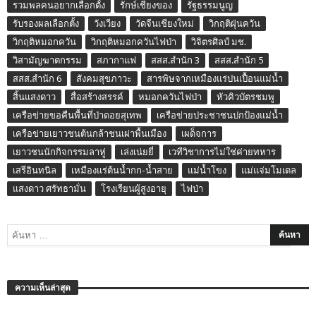
รวมพลคนอยากเลือกตั้ง
รักษ์เชียงของ
รัฐธรรมนูญ
รับรองผลเลือกตั้ง
วังเวียง
วัดจีนเชียงใหม่
วิกฤติฝุ่นควัน
วิกฤติหมอกควัน
วิกฤติหมอกควันไฟป่า
วิจิตรศิลป์ มช.
วิสามัญฆาตกรรม
สภากาแฟ
สสส.สำนัก 3
สสส.สำนัก 5
สสส.สำนัก 6
สังคมสุขภาวะ
สารพิษจากเหมืองแร่ปนเปื้อนแม่น้ำ
สิ้นแสงดาว
สื่อสร้างสรรค์
หมอกควันไฟป่า
หัวคิวบัตรชมพู
เครือข่ายขอคืนพื้นที่ป่าดอยสุเทพ
เครือข่ายประชาชนปกป้องแม่น้ำ
เครือข่ายเยาวชนต้นกล้าชนเผ่าพื้นเมือง
เผด็จการ
เยาวชนนักกิจกรรมลาหู่
เล่งเน่ยยี่
เวทีวิชาการไม่ใช่ค่ายทหาร
เสรีอินทนิล
เหมืองแร่ต้นน้ำกก-น้ำสาย
แม่น้ำโขง
แม่แจ่มโมเดล
แสงดาว ศรัทธามั่น
โรงเรียนผู้สูงอายุ
ไฟป่า
ความเห็นล่าสุด