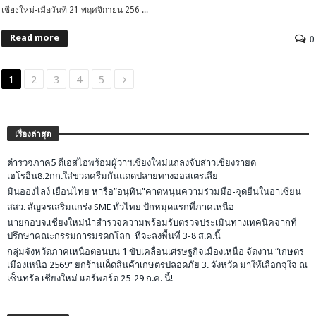
เชียงใหม่-เมื่อวันที่ 21 พฤศจิกายน 256 ...
Read more
0
1
2
3
4
5
เรื่องล่าสุด
ตำรวจภาค5 ดีเอสไอพร้อมผู้ว่าฯเชียงใหม่แถลงจับสาวเชียงรายด
เฮโรอีน8.2กก.ใส่ขวดครีมกันแดดปลายทางออสเตรเลีย
มินอองไลง์ เยือนไทย หารือ”อนุทิน”คาดหนุนความร่วมมือ-จุดยืนในอาเซียน
สสว. สัญจรเสริมแกร่ง SME ทั่วไทย ปักหมุดแรกที่ภาคเหนือ
นายกอบจ.เชียงใหม่นำสำรวจความพร้อมรับตรวจประเมินทางเทคนิคจากที่
ปรึกษาคณะกรรมการมรดกโลก ที่จะลงพื้นที่ 3-8 ส.ค.นี้
กลุ่มจังหวัดภาคเหนือตอนบน 1 ขับเคลื่อนเศรษฐกิจเมืองเหนือ จัดงาน “เกษตร
เมืองเหนือ 2569” ยกร้านเด็ดสินค้าเกษตรปลอดภัย 3. จังหวัด มาให้เลือกจุใจ ณ
เซ็นทรัล เชียงใหม่ แอร์พอร์ต 25-29 ก.ค. นี้!