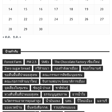
14
15
16
17
18
19
20
21
22
23
24
25
26
27
28
29
30
« ต.ค.
ธ.ค. »
ป้ายกำกับ
Forest Farm
PM 2.5
SMEs
The Chocolate Factory เชียงใหม่
Zero sugar bread
กวีล้านนา
กองกำลังผาเมือง
ขบถโรมานซ์
ขอคืนพื้นที่ป่าดอยสุเทพ
คณะกรรมการสิทธิมนุษยชน
คณะก่อการล้านนาใหม่
จิบกาแฟเบาๆ นั่งเมาส์การเมือง
จุดเสี่ยงในชุมชน
ชัยภูมิ ป่าแส
ชาติพันธุ์
ทวงคืนพื้นที่ป่าดอยสุเทพ
ธรรมนูญสุขภาพ
ธารน้ำใจ
นวัตกรรมอาหารคุณค่าสูง
น้ำมันแพง
บสย.
ปี๋ใหม่เมือง
มลาบรี
มองแวดบ้าน
ยื่นหนังสือกกต.
รวบปลัดจอมแฉ