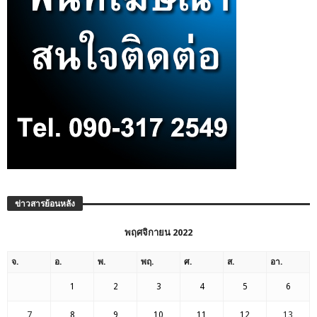
ข่าวสารย้อนหลัง
พฤศจิกายน 2022
จ.
อ.
พ.
พฤ.
ศ.
ส.
อา.
1
2
3
4
5
6
7
8
9
10
11
12
13