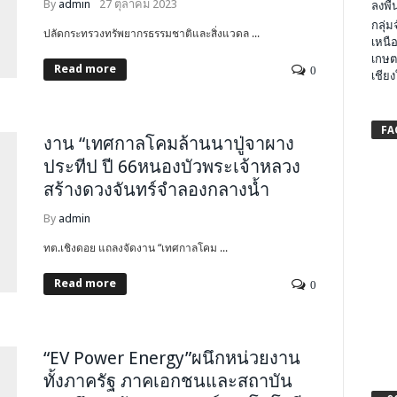
By
admin
27 ตุลาคม 2023
ลงพื้น
กลุ่
ปลัดกระทรวงทรัพยากรธรรมชาติและสิ่งแวดล ...
เหนือ
เกษต
Read more
0
เชียง
FA
งาน “เทศกาลโคมล้านนาปู่จาผาง
ประทีป ปี​ 66หนองบัวพระเจ้าหลวง
สร้างดวงจันทร์จำลองกลางน้ำ
By
admin
ทต.เชิงดอย แถลงจัดงาน “เทศกาลโคม ...
Read more
0
“EV Power Energy”ผนึกหน่วยงาน
ทั้งภาครัฐ ภาคเอกชนและสถาบัน