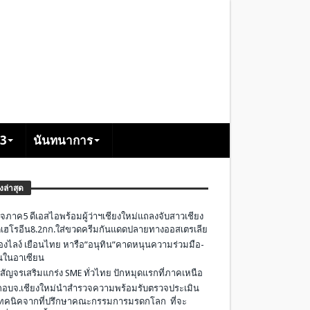
+3
นันทนาการ
องล่าสุด
จภาค5 ดีเอสไอพร้อมผู้ว่าฯเชียงใหม่แถลงจับสาวเชียง
เฮโรอีน8.2กก.ใส่ขวดครีมกันแดดปลายทางออสเตรเลีย
องไลง์ เยือนไทย หารือ”อนุทิน”คาดหนุนความร่วมมือ-
ืนในอาเซียน
 สัญจรเสริมแกร่ง SME ทั่วไทย ปักหมุดแรกที่ภาคเหนือ
อบจ.เชียงใหม่นำสำรวจความพร้อมรับตรวจประเมิน
ทคนิคจากที่ปรึกษาคณะกรรมการมรดกโลก ที่จะ