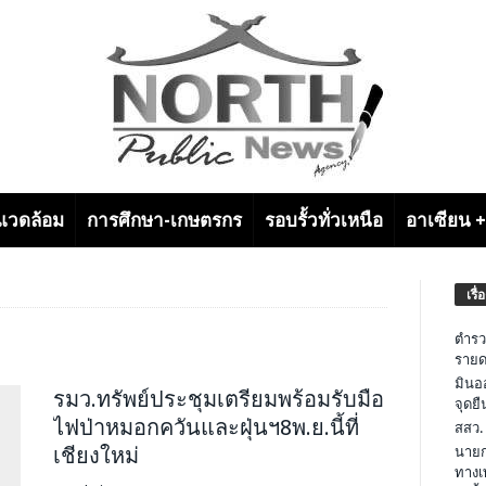
งแวดล้อม
การศึกษา-เกษตรกร
รอบรั้วทั่วเหนือ
อาเซียน 
เรื่
ตำรว
รายด
มินอ
รมว.ทรัพย์ประชุมเตรียมพร้อมรับมือ
จุดย
ไฟป่าหมอกควันและฝุ่นฯ8พ.ย.นี้ที่
สสว.
เชียงใหม่
นายก
ทางเ