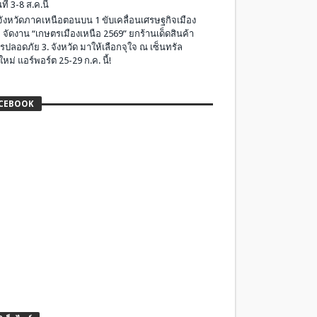
ที่ 3-8 ส.ค.นี้
มจังหวัดภาคเหนือตอนบน 1 ขับเคลื่อนเศรษฐกิจเมือง
 จัดงาน “เกษตรเมืองเหนือ 2569” ยกร้านเด็ดสินค้า
รปลอดภัย 3. จังหวัด มาให้เลือกจุใจ ณ เซ็นทรัล
ใหม่ แอร์พอร์ต 25-29 ก.ค. นี้!
CEBOOK