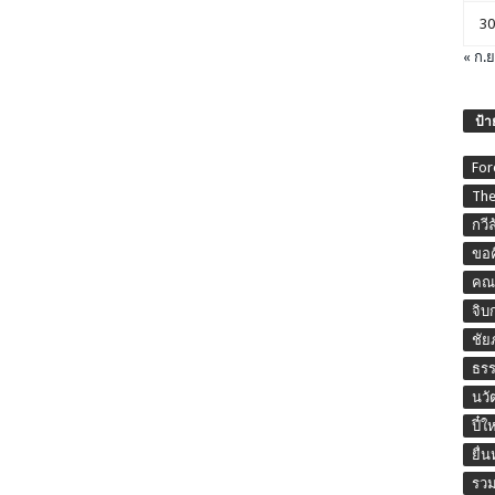
30
« ก.ย
ป้า
For
The
กวี
ขอค
คณะ
จิบ
ชัย
ธร
นวั
ปี๋ใ
ยื่
รวม