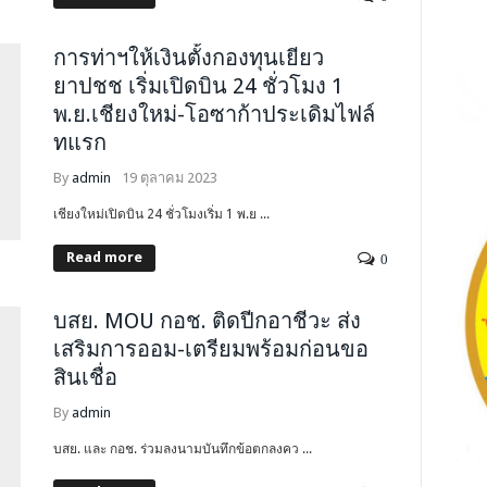
การท่าฯให้เงินตั้งกองทุนเยียว
ยาปชช เริ่มเปิดบิน 24 ชั่วโมง 1
พ.ย.เชียงใหม่-โอซาก้าประเดิมไฟล์
ทแรก
By
admin
19 ตุลาคม 2023
เชียงใหม่เปิดบิน 24 ชั่วโมงเริ่ม 1 พ.ย ...
Read more
0
บสย. MOU กอช. ติดปีกอาชีวะ ส่ง
เสริมการออม-เตรียมพร้อมก่อนขอ
สินเชื่อ
By
admin
บสย. และ กอช. ร่วมลงนามบันทึกข้อตกลงคว ...