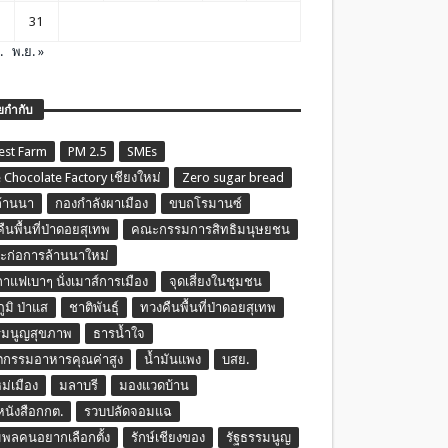
31
.
พ.ย. »
ยกำกับ
est Farm
PM 2.5
SMEs
 Chocolate Factory เชียงใหม่
Zero sugar bread
ล้านนา
กองกำลังผาเมือง
ขบถโรมานซ์
ืนพื้นที่ป่าดอยสุเทพ
คณะกรรมการสิทธิมนุษยชน
ก่อการล้านนาใหม่
กาแฟเบาๆ นั่งเมาส์การเมือง
จุดเสี่ยงในชุมชน
ภูมิ ป่าแส
ชาติพันธุ์
ทวงคืนพื้นที่ป่าดอยสุเทพ
รมนูญสุขภาพ
ธารน้ำใจ
ตกรรมอาหารคุณค่าสูง
น้ำมันแพง
บสย.
หม่เมือง
มลาบรี
มองแวดบ้าน
นหนังสือกกต.
รวบปลัดจอมแฉ
พลคนอยากเลือกตั้ง
รักษ์เชียงของ
รัฐธรรมนูญ