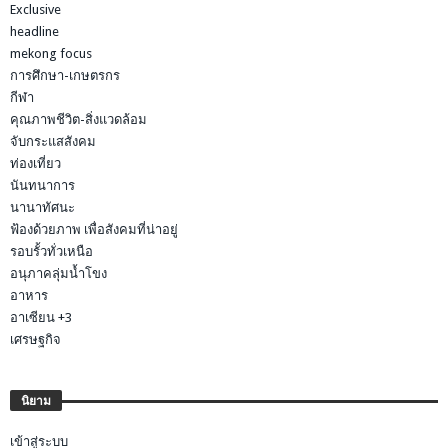
Exclusive
headline
mekong focus
การศึกษา-เกษตรกร
กีฬา
คุณภาพชีวิต-สิ่งแวดล้อม
จับกระแสสังคม
ท่องเที่ยว
นันทนาการ
นานาทัศนะ
ฟ้องด้วยภาพ เพื่อสังคมที่น่าอยู่
รอบรั้วทั่วเหนือ
อนุภาคลุ่มน้ำโขง
อาหาร
อาเซียน +3
เศรษฐกิจ
นิยาม
เข้าสู่ระบบ