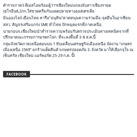
ตำรวจภาค5 ดีเอสไอพร้อมผู้ว่าฯเชียงใหม่แถลงจับสาวเชียงรายด
เฮโรอีน8.2กก.ใส่ขวดครีมกันแดดปลายทางออสเตรเลีย
มินอองไลง์ เยือนไทย หารือ”อนุทิน”คาดหนุนความร่วมมือ-จุดยืนในอาเซียน
สสว. สัญจรเสริมแกร่ง SME ทั่วไทย ปักหมุดแรกที่ภาคเหนือ
นายกอบจ.เชียงใหม่นำสำรวจความพร้อมรับตรวจประเมินทางเทคนิคจากที่
ปรึกษาคณะกรรมการมรดกโลก ที่จะลงพื้นที่ 3-8 ส.ค.นี้
กลุ่มจังหวัดภาคเหนือตอนบน 1 ขับเคลื่อนเศรษฐกิจเมืองเหนือ จัดงาน “เกษตร
เมืองเหนือ 2569” ยกร้านเด็ดสินค้าเกษตรปลอดภัย 3. จังหวัด มาให้เลือกจุใจ ณ
เซ็นทรัล เชียงใหม่ แอร์พอร์ต 25-29 ก.ค. นี้!
FACEBOOK