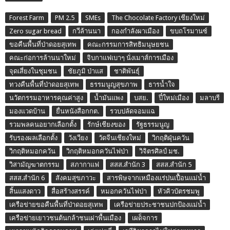
Forest Farm
PM 2.5
SMEs
The Chocolate Factory เชียงใหม่
Zero sugar bread
กวีล้านนา
กองกำลังผาเมือง
ขบถโรมานซ์
ขอคืนพื้นที่ป่าดอยสุเทพ
คณะกรรมการสิทธิมนุษยชน
คณะก่อการล้านนาใหม่
จิบกาแฟเบาๆ นั่งเมาส์การเมือง
จุดเสี่ยงในชุมชน
ชัยภูมิ ป่าแส
ชาติพันธุ์
ทวงคืนพื้นที่ป่าดอยสุเทพ
ธรรมนูญสุขภาพ
ธารน้ำใจ
นวัตกรรมอาหารคุณค่าสูง
น้ำมันแพง
บสย.
ปี๋ใหม่เมือง
มลาบรี
มองแวดบ้าน
ยื่นหนังสือกกต.
รวบปลัดจอมแฉ
รวมพลคนอยากเลือกตั้ง
รักษ์เชียงของ
รัฐธรรมนูญ
รับรองผลเลือกตั้ง
วังเวียง
วัดจีนเชียงใหม่
วิกฤติฝุ่นควัน
วิกฤติหมอกควัน
วิกฤติหมอกควันไฟป่า
วิจิตรศิลป์ มช.
วิสามัญฆาตกรรม
สภากาแฟ
สสส.สำนัก 3
สสส.สำนัก 5
สสส.สำนัก 6
สังคมสุขภาวะ
สารพิษจากเหมืองแร่ปนเปื้อนแม่น้ำ
สิ้นแสงดาว
สื่อสร้างสรรค์
หมอกควันไฟป่า
หัวคิวบัตรชมพู
เครือข่ายขอคืนพื้นที่ป่าดอยสุเทพ
เครือข่ายประชาชนปกป้องแม่น้ำ
เครือข่ายเยาวชนต้นกล้าชนเผ่าพื้นเมือง
เผด็จการ