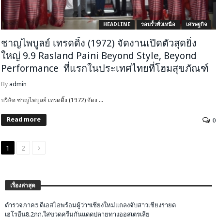
HEADLINE
รอบรั้วทั่วเหนือ
เศรษฐกิจ
ชาญไพบูลย์ เทรดดิ้ง (1972) จัดงานเปิดตัวสุดยิ่ง
ใหญ่ 9.9 Rasland Paini Beyond Style, Beyond
Performance ที่แรกในประเทศไทยที่โฮมสุขภัณฑ์
By
admin
บริษัท ชาญไพบูลย์ เทรดดิ้ง (1972) จัดง ...
Read more
0
1
2
เรื่องล่าสุด
ตำรวจภาค5 ดีเอสไอพร้อมผู้ว่าฯเชียงใหม่แถลงจับสาวเชียงรายด
เฮโรอีน8.2กก.ใส่ขวดครีมกันแดดปลายทางออสเตรเลีย