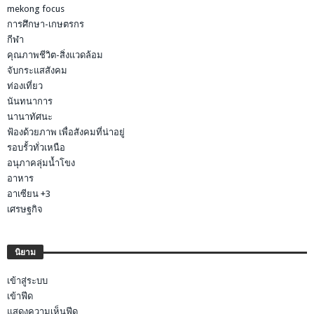
mekong focus
การศึกษา-เกษตรกร
กีฬา
คุณภาพชีวิต-สิ่งแวดล้อม
จับกระแสสังคม
ท่องเที่ยว
นันทนาการ
นานาทัศนะ
ฟ้องด้วยภาพ เพื่อสังคมที่น่าอยู่
รอบรั้วทั่วเหนือ
อนุภาคลุ่มน้ำโขง
อาหาร
อาเซียน +3
เศรษฐกิจ
นิยาม
เข้าสู่ระบบ
เข้าฟีด
แสดงความเห็นฟีด