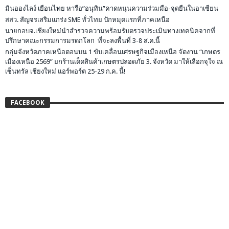
มินอองไลง์ เยือนไทย หารือ”อนุทิน”คาดหนุนความร่วมมือ-จุดยืนในอาเซียน
สสว. สัญจรเสริมแกร่ง SME ทั่วไทย ปักหมุดแรกที่ภาคเหนือ
นายกอบจ.เชียงใหม่นำสำรวจความพร้อมรับตรวจประเมินทางเทคนิคจากที่
ปรึกษาคณะกรรมการมรดกโลก ที่จะลงพื้นที่ 3-8 ส.ค.นี้
กลุ่มจังหวัดภาคเหนือตอนบน 1 ขับเคลื่อนเศรษฐกิจเมืองเหนือ จัดงาน “เกษตร
เมืองเหนือ 2569” ยกร้านเด็ดสินค้าเกษตรปลอดภัย 3. จังหวัด มาให้เลือกจุใจ ณ
เซ็นทรัล เชียงใหม่ แอร์พอร์ต 25-29 ก.ค. นี้!
FACEBOOK