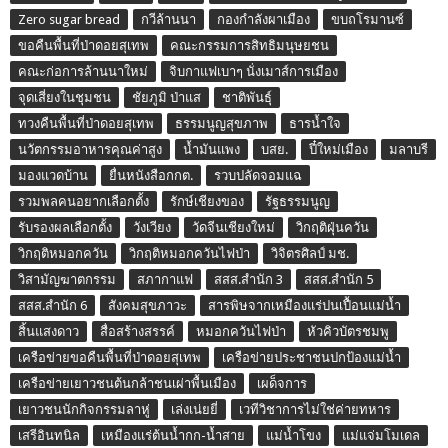
Zero sugar bread
กวีล้านนา
กองกำลังผาเมือง
ขบถโรมานซ์
ขอคืนพื้นที่ป่าดอยสุเทพ
คณะกรรมการสิทธิมนุษยชน
คณะก่อการล้านนาใหม่
จิบกาแฟเบาๆ นั่งเมาส์การเมือง
จุดเสี่ยงในชุมชน
ชัยภูมิ ป่าแส
ชาติพันธุ์
ทวงคืนพื้นที่ป่าดอยสุเทพ
ธรรมนูญสุขภาพ
ธารน้ำใจ
นวัตกรรมอาหารคุณค่าสูง
น้ำมันแพง
บสย.
ปี๋ใหม่เมือง
มลาบรี
มองแวดบ้าน
ยื่นหนังสือกกต.
รวบปลัดจอมแฉ
รวมพลคนอยากเลือกตั้ง
รักษ์เชียงของ
รัฐธรรมนูญ
รับรองผลเลือกตั้ง
วังเวียง
วัดจีนเชียงใหม่
วิกฤติฝุ่นควัน
วิกฤติหมอกควัน
วิกฤติหมอกควันไฟป่า
วิจิตรศิลป์ มช.
วิสามัญฆาตกรรม
สภากาแฟ
สสส.สำนัก 3
สสส.สำนัก 5
สสส.สำนัก 6
สังคมสุขภาวะ
สารพิษจากเหมืองแร่ปนเปื้อนแม่น้ำ
สิ้นแสงดาว
สื่อสร้างสรรค์
หมอกควันไฟป่า
หัวคิวบัตรชมพู
เครือข่ายขอคืนพื้นที่ป่าดอยสุเทพ
เครือข่ายประชาชนปกป้องแม่น้ำ
เครือข่ายเยาวชนต้นกล้าชนเผ่าพื้นเมือง
เผด็จการ
เยาวชนนักกิจกรรมลาหู่
เล่งเน่ยยี่
เวทีวิชาการไม่ใช่ค่ายทหาร
เสรีอินทนิล
เหมืองแร่ต้นน้ำกก-น้ำสาย
แม่น้ำโขง
แม่แจ่มโมเดล