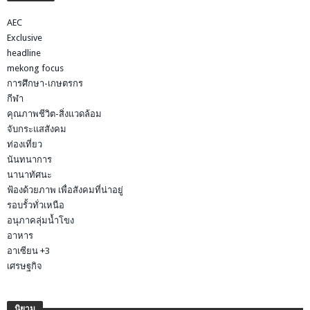
AEC
Exclusive
headline
mekong focus
การศึกษา-เกษตรกร
กีฬา
คุณภาพชีวิต-สิ่งแวดล้อม
จับกระแสสังคม
ท่องเที่ยว
นันทนาการ
นานาทัศนะ
ฟ้องด้วยภาพ เพื่อสังคมที่น่าอยู่
รอบรั้วทั่วเหนือ
อนุภาคลุ่มน้ำโขง
อาหาร
อาเซียน +3
เศรษฐกิจ
นิยาม