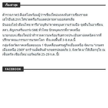
เรื่องล่าสุด
ตำรวจภาค5 ดีเอสไอพร้อมผู้ว่าฯเชียงใหม่แถลงจับสาวเชียงรายด
เฮโรอีน8.2กก.ใส่ขวดครีมกันแดดปลายทางออสเตรเลีย
มินอองไลง์ เยือนไทย หารือ”อนุทิน”คาดหนุนความร่วมมือ-จุดยืนในอาเซียน
สสว. สัญจรเสริมแกร่ง SME ทั่วไทย ปักหมุดแรกที่ภาคเหนือ
นายกอบจ.เชียงใหม่นำสำรวจความพร้อมรับตรวจประเมินทางเทคนิคจากที่
ปรึกษาคณะกรรมการมรดกโลก ที่จะลงพื้นที่ 3-8 ส.ค.นี้
กลุ่มจังหวัดภาคเหนือตอนบน 1 ขับเคลื่อนเศรษฐกิจเมืองเหนือ จัดงาน “เกษตร
เมืองเหนือ 2569” ยกร้านเด็ดสินค้าเกษตรปลอดภัย 3. จังหวัด มาให้เลือกจุใจ ณ
เซ็นทรัล เชียงใหม่ แอร์พอร์ต 25-29 ก.ค. นี้!
FACEBOOK