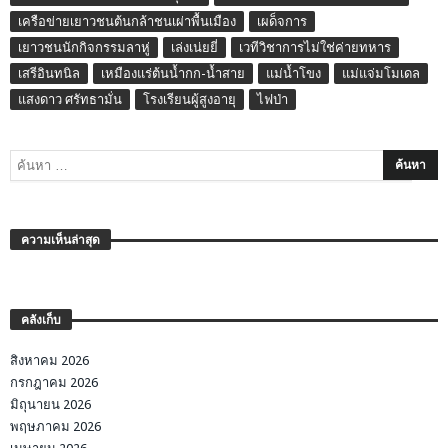
เครือข่ายเยาวชนต้นกล้าชนเผ่าพื้นเมือง
เผด็จการ
เยาวชนนักกิจกรรมลาหู่
เล่งเน่ยยี่
เวทีวิชาการไม่ใช่ค่ายทหาร
เสรีอินทนิล
เหมืองแร่ต้นน้ำกก-น้ำสาย
แม่น้ำโขง
แม่แจ่มโมเดล
แสงดาว ศรัทธามั่น
โรงเรียนผู้สูงอายุ
ไฟป่า
ความเห็นล่าสุด
คลังเก็บ
สิงหาคม 2026
กรกฎาคม 2026
มิถุนายน 2026
พฤษภาคม 2026