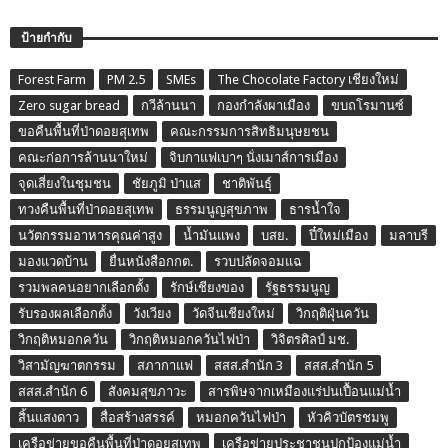
ป้ายกำกับ
Forest Farm
PM 2.5
SMEs
The Chocolate Factory เชียงใหม่
Zero sugar bread
กวีล้านนา
กองกำลังผาเมือง
ขบถโรมานซ์
ขอคืนพื้นที่ป่าดอยสุเทพ
คณะกรรมการสิทธิมนุษยชน
คณะก่อการล้านนาใหม่
จิบกาแฟเบาๆ นั่งเมาส์การเมือง
จุดเสี่ยงในชุมชน
ชัยภูมิ ป่าแส
ชาติพันธุ์
ทวงคืนพื้นที่ป่าดอยสุเทพ
ธรรมนูญสุขภาพ
ธารน้ำใจ
นวัตกรรมอาหารคุณค่าสูง
น้ำมันแพง
บสย.
ปี๋ใหม่เมือง
มลาบรี
มองแวดบ้าน
ยื่นหนังสือกกต.
รวบปลัดจอมแฉ
รวมพลคนอยากเลือกตั้ง
รักษ์เชียงของ
รัฐธรรมนูญ
รับรองผลเลือกตั้ง
วังเวียง
วัดจีนเชียงใหม่
วิกฤติฝุ่นควัน
วิกฤติหมอกควัน
วิกฤติหมอกควันไฟป่า
วิจิตรศิลป์ มช.
วิสามัญฆาตกรรม
สภากาแฟ
สสส.สำนัก 3
สสส.สำนัก 5
สสส.สำนัก 6
สังคมสุขภาวะ
สารพิษจากเหมืองแร่ปนเปื้อนแม่น้ำ
สิ้นแสงดาว
สื่อสร้างสรรค์
หมอกควันไฟป่า
หัวคิวบัตรชมพู
เครือข่ายขอคืนพื้นที่ป่าดอยสุเทพ
เครือข่ายประชาชนปกป้องแม่น้ำ