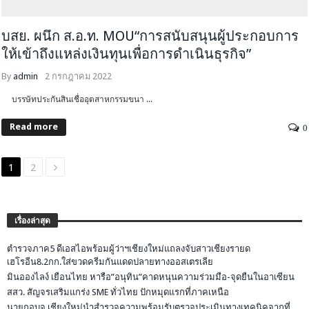
บสย. ผนึก ส.อ.ท. MOU“การสนับสนุนผู้ประกอบการ
ให้เข้าถึงแหล่งเงินทุนเพื่อการดำเนินธุรกิจ”
By
admin
2 กรกฎาคม 2022
บรรษัทประกันสินเชื่ออุตสาหกรรมขนา ...
Read more
0
1
2
เรื่องล่าสุด
ตำรวจภาค5 ดีเอสไอพร้อมผู้ว่าฯเชียงใหม่แถลงจับสาวเชียงรายด
เฮโรอีน8.2กก.ใส่ขวดครีมกันแดดปลายทางออสเตรเลีย
มินอองไลง์ เยือนไทย หารือ”อนุทิน”คาดหนุนความร่วมมือ-จุดยืนในอาเซียน
สสว. สัญจรเสริมแกร่ง SME ทั่วไทย ปักหมุดแรกที่ภาคเหนือ
นายกอบจ.เชียงใหม่นำสำรวจความพร้อมรับตรวจประเมินทางเทคนิคจากที่