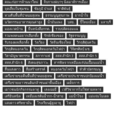
คณะก่อการล้านนาใหม่
จิบกาแฟเบาๆ นั่งเมาส์การเมือง
จุดเสี่ยงในชุมชน
ชัยภูมิ ป่าแส
ชาติพันธุ์
ทวงคืนพื้นที่ป่าดอยสุเทพ
ธรรมนูญสุขภาพ
ธารน้ำใจ
นวัตกรรมอาหารคุณค่าสูง
น้ำมันแพง
บสย.
ปี๋ใหม่เมือง
มลาบรี
มองแวดบ้าน
ยื่นหนังสือกกต.
รวบปลัดจอมแฉ
รวมพลคนอยากเลือกตั้ง
รักษ์เชียงของ
รัฐธรรมนูญ
รับรองผลเลือกตั้ง
วังเวียง
วัดจีนเชียงใหม่
วิกฤติฝุ่นควัน
วิกฤติหมอกควัน
วิกฤติหมอกควันไฟป่า
วิจิตรศิลป์ มช.
วิสามัญฆาตกรรม
สภากาแฟ
สสส.สำนัก 3
สสส.สำนัก 5
สสส.สำนัก 6
สังคมสุขภาวะ
สารพิษจากเหมืองแร่ปนเปื้อนแม่น้ำ
สิ้นแสงดาว
สื่อสร้างสรรค์
หมอกควันไฟป่า
หัวคิวบัตรชมพู
เครือข่ายขอคืนพื้นที่ป่าดอยสุเทพ
เครือข่ายประชาชนปกป้องแม่น้ำ
เครือข่ายเยาวชนต้นกล้าชนเผ่าพื้นเมือง
เผด็จการ
เยาวชนนักกิจกรรมลาหู่
เล่งเน่ยยี่
เวทีวิชาการไม่ใช่ค่ายทหาร
เสรีอินทนิล
เหมืองแร่ต้นน้ำกก-น้ำสาย
แม่น้ำโขง
แม่แจ่มโมเดล
แสงดาว ศรัทธามั่น
โรงเรียนผู้สูงอายุ
ไฟป่า