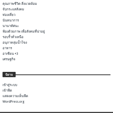
คุณภาพชีวิต-สิ่งแวดล้อม
จับกระแสสังคม
ท่องเที่ยว
นันทนาการ
นานาทัศนะ
ฟ้องด้วยภาพ เพื่อสังคมที่น่าอยู่
รอบรั้วทั่วเหนือ
อนุภาคลุ่มน้ำโขง
อาหาร
อาเซียน +3
เศรษฐกิจ
นิยาม
เข้าสู่ระบบ
เข้าฟีด
แสดงความเห็นฟีด
WordPress.org