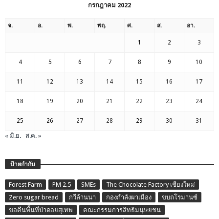
กรกฎาคม 2022
จ.
อ.
พ.
พฤ.
ศ.
ส.
อา.
1
2
3
4
5
6
7
8
9
10
11
12
13
14
15
16
17
18
19
20
21
22
23
24
25
26
27
28
29
30
31
« มิ.ย.
ส.ค. »
ป้ายกำกับ
Forest Farm
PM 2.5
SMEs
The Chocolate Factory เชียงใหม่
Zero sugar bread
กวีล้านนา
กองกำลังผาเมือง
ขบถโรมานซ์
ขอคืนพื้นที่ป่าดอยสุเทพ
คณะกรรมการสิทธิมนุษยชน