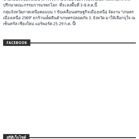
ปรึกษาคณะกรรมการมรดกโลก ที่จะลงพื้นที่ 3-8 ส.ค.นี้
กลุ่มจังหวัดภาคเหนือตอนบน 1 ขับเคลื่อนเศรษฐกิจเมืองเหนือ จัดงาน “เกษตร
เมืองเหนือ 2569” ยกร้านเด็ดสินค้าเกษตรปลอดภัย 3. จังหวัด มาให้เลือกจุใจ ณ
เซ็นทรัล เชียงใหม่ แอร์พอร์ต 25-29 ก.ค. นี้!
FACEBOOK
สถิติเว็บไซต์