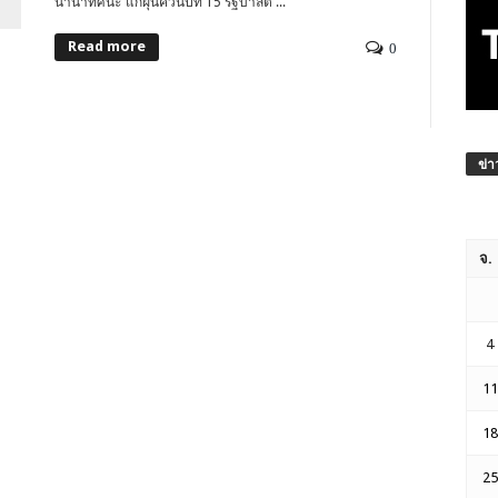
นานาทัศนะ”แก้ฝุ่นควันปีที่ 15 รัฐบาลต้ ...
Read more
0
ข่า
จ.
4
11
18
25