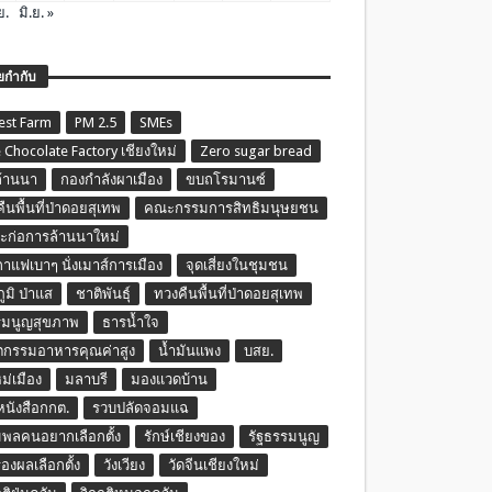
ย.
มิ.ย. »
ยกำกับ
est Farm
PM 2.5
SMEs
 Chocolate Factory เชียงใหม่
Zero sugar bread
ล้านนา
กองกำลังผาเมือง
ขบถโรมานซ์
ืนพื้นที่ป่าดอยสุเทพ
คณะกรรมการสิทธิมนุษยชน
ก่อการล้านนาใหม่
กาแฟเบาๆ นั่งเมาส์การเมือง
จุดเสี่ยงในชุมชน
ภูมิ ป่าแส
ชาติพันธุ์
ทวงคืนพื้นที่ป่าดอยสุเทพ
รมนูญสุขภาพ
ธารน้ำใจ
ตกรรมอาหารคุณค่าสูง
น้ำมันแพง
บสย.
หม่เมือง
มลาบรี
มองแวดบ้าน
นหนังสือกกต.
รวบปลัดจอมแฉ
พลคนอยากเลือกตั้ง
รักษ์เชียงของ
รัฐธรรมนูญ
รองผลเลือกตั้ง
วังเวียง
วัดจีนเชียงใหม่