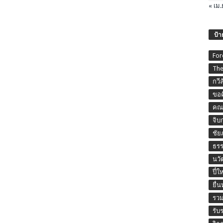
« เม.
ป้า
For
The
กวี
ขอค
คณะ
จิบ
ชัย
ธร
นวั
ปี๋ใ
ยื่
รวม
รับ