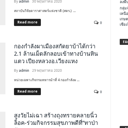
By
admin
30 พฤษภาคม 2020
ลงพื้น
กลุ่
สถาบันวิจัยดาราศาสตร์แห่งชาติ (สดร.) ...
เหนือ
เกษต
Read more
0
เชียง
FA
กองกำลังผาเมืองสกัดยาบ้าได้กว่า
2.1 ล้านเม็ดลักลอบเข้าทางบ้านหิน
แตว เปียงหลวงอ.เวียงแหง
By
admin
29 พฤษภาคม 2020
หน่วยเฉพาะกิจกรมทหารม้าที่ 4 กองกำลังผ ...
Read more
0
สูงวัยไม่เฉา สร้างถุงทรายคลายนิ้ว
ล็อค-ร่วมกิจกรรมสุขภาพดีที่”ทาป่า