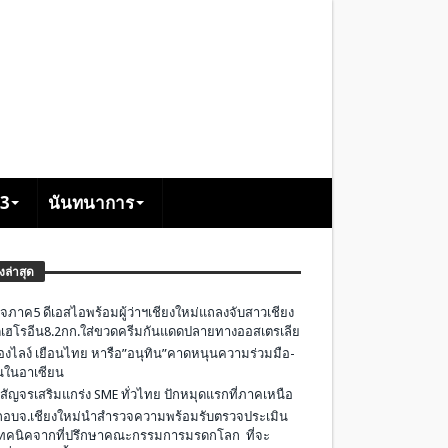
+3
นันทนาการ
องล่าสุด
จภาค5 ดีเอสไอพร้อมผู้ว่าฯเชียงใหม่แถลงจับสาวเชียง
เฮโรอีน8.2กก.ใส่ขวดครีมกันแดดปลายทางออสเตรเลีย
องไลง์ เยือนไทย หารือ”อนุทิน”คาดหนุนความร่วมมือ-
ืนในอาเซียน
 สัญจรเสริมแกร่ง SME ทั่วไทย ปักหมุดแรกที่ภาคเหนือ
อบจ.เชียงใหม่นำสำรวจความพร้อมรับตรวจประเมิน
ทคนิคจากที่ปรึกษาคณะกรรมการมรดกโลก ที่จะ