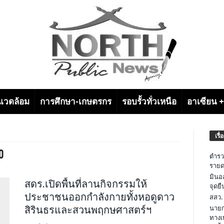
งแวดล้อม
การศึกษา-เกษตรกร
รอบรั้วทั่วเหนือ
อาเซียน 
เรื่
0
ตำรว
รายด
มินอ
สดร.เปิดพื้นที่ลานกิจกรรมให้
จุดย
ประชาชนออกกำลังกายทั้งหอดูดาว
สสว.
สิรินธรและสวนพฤกษศาสตร์ฯ
นายก
ทางเ