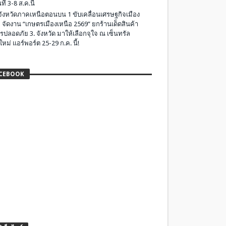
ที่ 3-8 ส.ค.นี้
มจังหวัดภาคเหนือตอนบน 1 ขับเคลื่อนเศรษฐกิจเมือง
 จัดงาน “เกษตรเมืองเหนือ 2569” ยกร้านเด็ดสินค้า
รปลอดภัย 3. จังหวัด มาให้เลือกจุใจ ณ เซ็นทรัล
ใหม่ แอร์พอร์ต 25-29 ก.ค. นี้!
CEBOOK