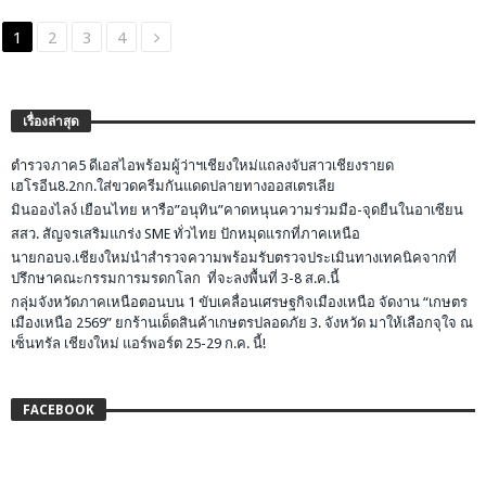
1
2
3
4
เรื่องล่าสุด
ตำรวจภาค5 ดีเอสไอพร้อมผู้ว่าฯเชียงใหม่แถลงจับสาวเชียงรายด
เฮโรอีน8.2กก.ใส่ขวดครีมกันแดดปลายทางออสเตรเลีย
มินอองไลง์ เยือนไทย หารือ”อนุทิน”คาดหนุนความร่วมมือ-จุดยืนในอาเซียน
สสว. สัญจรเสริมแกร่ง SME ทั่วไทย ปักหมุดแรกที่ภาคเหนือ
นายกอบจ.เชียงใหม่นำสำรวจความพร้อมรับตรวจประเมินทางเทคนิคจากที่
ปรึกษาคณะกรรมการมรดกโลก ที่จะลงพื้นที่ 3-8 ส.ค.นี้
กลุ่มจังหวัดภาคเหนือตอนบน 1 ขับเคลื่อนเศรษฐกิจเมืองเหนือ จัดงาน “เกษตร
เมืองเหนือ 2569” ยกร้านเด็ดสินค้าเกษตรปลอดภัย 3. จังหวัด มาให้เลือกจุใจ ณ
เซ็นทรัล เชียงใหม่ แอร์พอร์ต 25-29 ก.ค. นี้!
FACEBOOK