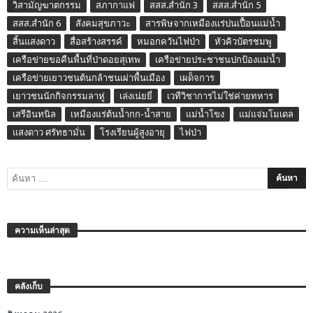
วิสามัญฆาตกรรม
สภากาแฟ
สสส.สำนัก 3
สสส.สำนัก 5
สสส.สำนัก 6
สังคมสุขภาวะ
สารพิษจากเหมืองแร่ปนเปื้อนแม่น้ำ
สิ้นแสงดาว
สื่อสร้างสรรค์
หมอกควันไฟป่า
หัวคิวบัตรชมพู
เครือข่ายขอคืนพื้นที่ป่าดอยสุเทพ
เครือข่ายประชาชนปกป้องแม่น้ำ
เครือข่ายเยาวชนต้นกล้าชนเผ่าพื้นเมือง
เผด็จการ
เยาวชนนักกิจกรรมลาหู่
เล่งเน่ยยี่
เวทีวิชาการไม่ใช่ค่ายทหาร
เสรีอินทนิล
เหมืองแร่ต้นน้ำกก-น้ำสาย
แม่น้ำโขง
แม่แจ่มโมเดล
แสงดาว ศรัทธามั่น
โรงเรียนผู้สูงอายุ
ไฟป่า
ความเห็นล่าสุด
คลังเก็บ