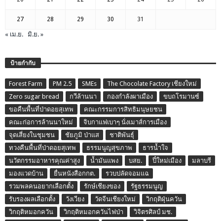
27
28
29
30
31
« เม.ย.
มิ.ย. »
ป้ายกำกับ
Forest Farm
PM 2.5
SMEs
The Chocolate Factory เชียงใหม่
Zero sugar bread
กวีล้านนา
กองกำลังผาเมือง
ขบถโรมานซ์
ขอคืนพื้นที่ป่าดอยสุเทพ
คณะกรรมการสิทธิมนุษยชน
คณะก่อการล้านนาใหม่
จิบกาแฟเบาๆ นั่งเมาส์การเมือง
จุดเสี่ยงในชุมชน
ชัยภูมิ ป่าแส
ชาติพันธุ์
ทวงคืนพื้นที่ป่าดอยสุเทพ
ธรรมนูญสุขภาพ
ธารน้ำใจ
นวัตกรรมอาหารคุณค่าสูง
น้ำมันแพง
บสย.
ปี๋ใหม่เมือง
มลาบรี
มองแวดบ้าน
ยื่นหนังสือกกต.
รวบปลัดจอมแฉ
รวมพลคนอยากเลือกตั้ง
รักษ์เชียงของ
รัฐธรรมนูญ
รับรองผลเลือกตั้ง
วังเวียง
วัดจีนเชียงใหม่
วิกฤติฝุ่นควัน
วิกฤติหมอกควัน
วิกฤติหมอกควันไฟป่า
วิจิตรศิลป์ มช.