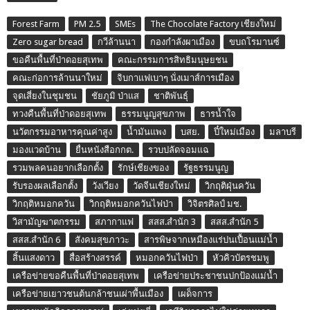
Forest Farm
PM 2.5
SMEs
The Chocolate Factory เชียงใหม่
Zero sugar bread
กวีล้านนา
กองกำลังผาเมือง
ขบถโรมานซ์
ขอคืนพื้นที่ป่าดอยสุเทพ
คณะกรรมการสิทธิมนุษยชน
คณะก่อการล้านนาใหม่
จิบกาแฟเบาๆ นั่งเมาส์การเมือง
จุดเสี่ยงในชุมชน
ชัยภูมิ ป่าแส
ชาติพันธุ์
ทวงคืนพื้นที่ป่าดอยสุเทพ
ธรรมนูญสุขภาพ
ธารน้ำใจ
นวัตกรรมอาหารคุณค่าสูง
น้ำมันแพง
บสย.
ปี๋ใหม่เมือง
มลาบรี
มองแวดบ้าน
ยื่นหนังสือกกต.
รวบปลัดจอมแฉ
รวมพลคนอยากเลือกตั้ง
รักษ์เชียงของ
รัฐธรรมนูญ
รับรองผลเลือกตั้ง
วังเวียง
วัดจีนเชียงใหม่
วิกฤติฝุ่นควัน
วิกฤติหมอกควัน
วิกฤติหมอกควันไฟป่า
วิจิตรศิลป์ มช.
วิสามัญฆาตกรรม
สภากาแฟ
สสส.สำนัก 3
สสส.สำนัก 5
สสส.สำนัก 6
สังคมสุขภาวะ
สารพิษจากเหมืองแร่ปนเปื้อนแม่น้ำ
สิ้นแสงดาว
สื่อสร้างสรรค์
หมอกควันไฟป่า
หัวคิวบัตรชมพู
เครือข่ายขอคืนพื้นที่ป่าดอยสุเทพ
เครือข่ายประชาชนปกป้องแม่น้ำ
เครือข่ายเยาวชนต้นกล้าชนเผ่าพื้นเมือง
เผด็จการ