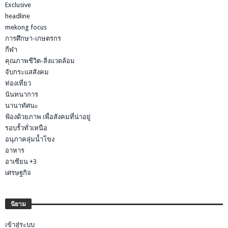
Exclusive
headline
mekong focus
การศึกษา-เกษตรกร
กีฬา
คุณภาพชีวิต-สิ่งแวดล้อม
จับกระแสสังคม
ท่องเที่ยว
นันทนาการ
นานาทัศนะ
ฟ้องด้วยภาพ เพื่อสังคมที่น่าอยู่
รอบรั้วทั่วเหนือ
อนุภาคลุ่มน้ำโขง
อาหาร
อาเซียน +3
เศรษฐกิจ
นิยาม
เข้าสู่ระบบ