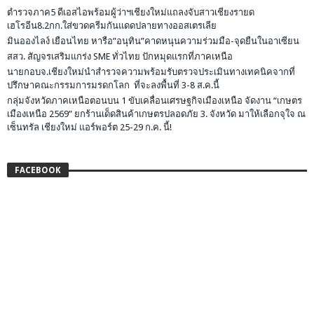
ตำรวจภาค5 ดีเอสไอพร้อมผู้ว่าฯเชียงใหม่แถลงจับสาวเชียงรายด
เฮโรอีน8.2กก.ใส่ขวดครีมกันแดดปลายทางออสเตรเลีย
มินอองไลง์ เยือนไทย หารือ”อนุทิน”คาดหนุนความร่วมมือ-จุดยืนในอาเซียน
สสว. สัญจรเสริมแกร่ง SME ทั่วไทย ปักหมุดแรกที่ภาคเหนือ
นายกอบจ.เชียงใหม่นำสำรวจความพร้อมรับตรวจประเมินทางเทคนิคจากที่
ปรึกษาคณะกรรมการมรดกโลก ที่จะลงพื้นที่ 3-8 ส.ค.นี้
กลุ่มจังหวัดภาคเหนือตอนบน 1 ขับเคลื่อนเศรษฐกิจเมืองเหนือ จัดงาน “เกษตร
เมืองเหนือ 2569” ยกร้านเด็ดสินค้าเกษตรปลอดภัย 3. จังหวัด มาให้เลือกจุใจ ณ
เซ็นทรัล เชียงใหม่ แอร์พอร์ต 25-29 ก.ค. นี้!
FACEBOOK