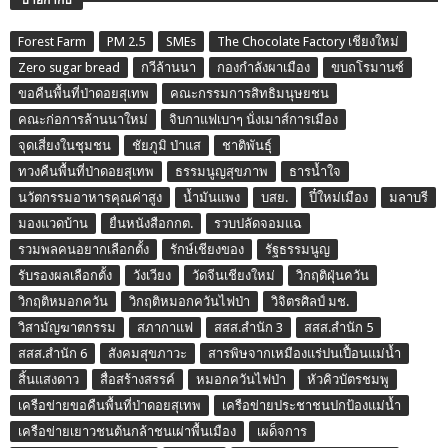
Forest Farm
PM 2.5
SMEs
The Chocolate Factory เชียงใหม่
Zero sugar bread
กวีล้านนา
กองกำลังผาเมือง
ขบถโรมานซ์
ขอคืนพื้นที่ป่าดอยสุเทพ
คณะกรรมการสิทธิมนุษยชน
คณะก่อการล้านนาใหม่
จิบกาแฟเบาๆ นั่งเมาส์การเมือง
จุดเสี่ยงในชุมชน
ชัยภูมิ ป่าแส
ชาติพันธุ์
ทวงคืนพื้นที่ป่าดอยสุเทพ
ธรรมนูญสุขภาพ
ธารน้ำใจ
นวัตกรรมอาหารคุณค่าสูง
น้ำมันแพง
บสย.
ปี๋ใหม่เมือง
มลาบรี
มองแวดบ้าน
ยื่นหนังสือกกต.
รวบปลัดจอมแฉ
รวมพลคนอยากเลือกตั้ง
รักษ์เชียงของ
รัฐธรรมนูญ
รับรองผลเลือกตั้ง
วังเวียง
วัดจีนเชียงใหม่
วิกฤติฝุ่นควัน
วิกฤติหมอกควัน
วิกฤติหมอกควันไฟป่า
วิจิตรศิลป์ มช.
วิสามัญฆาตกรรม
สภากาแฟ
สสส.สำนัก 3
สสส.สำนัก 5
สสส.สำนัก 6
สังคมสุขภาวะ
สารพิษจากเหมืองแร่ปนเปื้อนแม่น้ำ
สิ้นแสงดาว
สื่อสร้างสรรค์
หมอกควันไฟป่า
หัวคิวบัตรชมพู
เครือข่ายขอคืนพื้นที่ป่าดอยสุเทพ
เครือข่ายประชาชนปกป้องแม่น้ำ
เครือข่ายเยาวชนต้นกล้าชนเผ่าพื้นเมือง
เผด็จการ