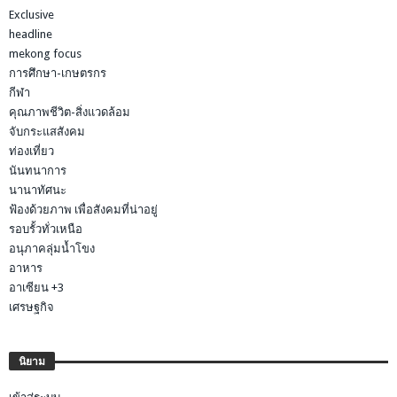
Exclusive
headline
mekong focus
การศึกษา-เกษตรกร
กีฬา
คุณภาพชีวิต-สิ่งแวดล้อม
จับกระแสสังคม
ท่องเที่ยว
นันทนาการ
นานาทัศนะ
ฟ้องด้วยภาพ เพื่อสังคมที่น่าอยู่
รอบรั้วทั่วเหนือ
อนุภาคลุ่มน้ำโขง
อาหาร
อาเซียน +3
เศรษฐกิจ
นิยาม