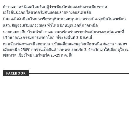
ตำรวจภาค5 ดีเอสไอพร้อมผู้ว่าฯเชียงใหม่แถลงจับสาวเชียงรายด
เฮโรอีน8.2กก.ใส่ขวดครีมกันแดดปลายทางออสเตรเลีย
มินอองไลง์ เยือนไทย หารือ”อนุทิน”คาดหนุนความร่วมมือ-จุดยืนในอาเซียน
สสว. สัญจรเสริมแกร่ง SME ทั่วไทย ปักหมุดแรกที่ภาคเหนือ
นายกอบจ.เชียงใหม่นำสำรวจความพร้อมรับตรวจประเมินทางเทคนิคจากที่
ปรึกษาคณะกรรมการมรดกโลก ที่จะลงพื้นที่ 3-8 ส.ค.นี้
กลุ่มจังหวัดภาคเหนือตอนบน 1 ขับเคลื่อนเศรษฐกิจเมืองเหนือ จัดงาน “เกษตร
เมืองเหนือ 2569” ยกร้านเด็ดสินค้าเกษตรปลอดภัย 3. จังหวัด มาให้เลือกจุใจ ณ
เซ็นทรัล เชียงใหม่ แอร์พอร์ต 25-29 ก.ค. นี้!
FACEBOOK