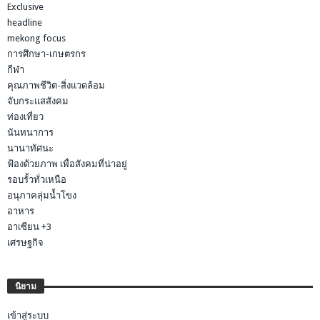
Exclusive
headline
mekong focus
การศึกษา-เกษตรกร
กีฬา
คุณภาพชีวิต-สิ่งแวดล้อม
จับกระแสสังคม
ท่องเที่ยว
นันทนาการ
นานาทัศนะ
ฟ้องด้วยภาพ เพื่อสังคมที่น่าอยู่
รอบรั้วทั่วเหนือ
อนุภาคลุ่มน้ำโขง
อาหาร
อาเซียน +3
เศรษฐกิจ
นิยาม
เข้าสู่ระบบ