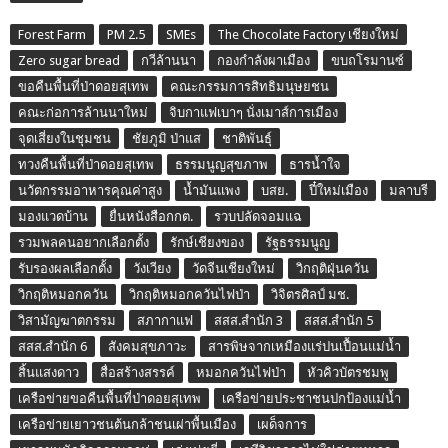
Forest Farm
PM 2.5
SMEs
The Chocolate Factory เชียงใหม่
Zero sugar bread
กวีล้านนา
กองกำลังผาเมือง
ขบถโรมานซ์
ขอคืนพื้นที่ป่าดอยสุเทพ
คณะกรรมการสิทธิมนุษยชน
คณะก่อการล้านนาใหม่
จิบกาแฟเบาๆ นั่งเมาส์การเมือง
จุดเสี่ยงในชุมชน
ชัยภูมิ ป่าแส
ชาติพันธุ์
ทวงคืนพื้นที่ป่าดอยสุเทพ
ธรรมนูญสุขภาพ
ธารน้ำใจ
นวัตกรรมอาหารคุณค่าสูง
น้ำมันแพง
บสย.
ปี๋ใหม่เมือง
มลาบรี
มองแวดบ้าน
ยื่นหนังสือกกต.
รวบปลัดจอมแฉ
รวมพลคนอยากเลือกตั้ง
รักษ์เชียงของ
รัฐธรรมนูญ
รับรองผลเลือกตั้ง
วังเวียง
วัดจีนเชียงใหม่
วิกฤติฝุ่นควัน
วิกฤติหมอกควัน
วิกฤติหมอกควันไฟป่า
วิจิตรศิลป์ มช.
วิสามัญฆาตกรรม
สภากาแฟ
สสส.สำนัก 3
สสส.สำนัก 5
สสส.สำนัก 6
สังคมสุขภาวะ
สารพิษจากเหมืองแร่ปนเปื้อนแม่น้ำ
สิ้นแสงดาว
สื่อสร้างสรรค์
หมอกควันไฟป่า
หัวคิวบัตรชมพู
เครือข่ายขอคืนพื้นที่ป่าดอยสุเทพ
เครือข่ายประชาชนปกป้องแม่น้ำ
เครือข่ายเยาวชนต้นกล้าชนเผ่าพื้นเมือง
เผด็จการ