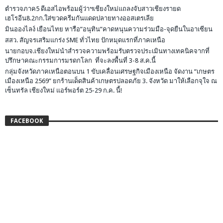
ตำรวจภาค5 ดีเอสไอพร้อมผู้ว่าฯเชียงใหม่แถลงจับสาวเชียงรายด
เฮโรอีน8.2กก.ใส่ขวดครีมกันแดดปลายทางออสเตรเลีย
มินอองไลง์ เยือนไทย หารือ”อนุทิน”คาดหนุนความร่วมมือ-จุดยืนในอาเซียน
สสว. สัญจรเสริมแกร่ง SME ทั่วไทย ปักหมุดแรกที่ภาคเหนือ
นายกอบจ.เชียงใหม่นำสำรวจความพร้อมรับตรวจประเมินทางเทคนิคจากที่
ปรึกษาคณะกรรมการมรดกโลก ที่จะลงพื้นที่ 3-8 ส.ค.นี้
กลุ่มจังหวัดภาคเหนือตอนบน 1 ขับเคลื่อนเศรษฐกิจเมืองเหนือ จัดงาน “เกษตร
เมืองเหนือ 2569” ยกร้านเด็ดสินค้าเกษตรปลอดภัย 3. จังหวัด มาให้เลือกจุใจ ณ
เซ็นทรัล เชียงใหม่ แอร์พอร์ต 25-29 ก.ค. นี้!
FACEBOOK