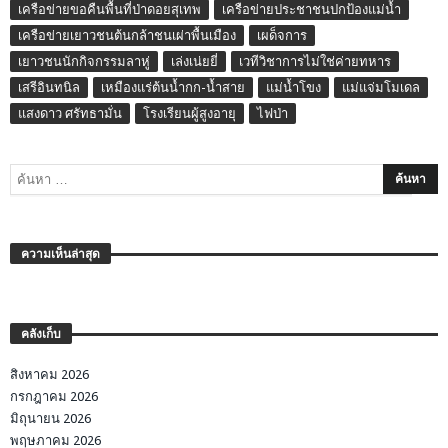
เครือข่ายขอคืนพื้นที่ป่าดอยสุเทพ
เครือข่ายประชาชนปกป้องแม่น้ำ
เครือข่ายเยาวชนต้นกล้าชนเผ่าพื้นเมือง
เผด็จการ
เยาวชนนักกิจกรรมลาหู่
เล่งเน่ยยี่
เวทีวิชาการไม่ใช่ค่ายทหาร
เสรีอินทนิล
เหมืองแร่ต้นน้ำกก-น้ำสาย
แม่น้ำโขง
แม่แจ่มโมเดล
แสงดาว ศรัทธามั่น
โรงเรียนผู้สูงอายุ
ไฟป่า
ความเห็นล่าสุด
คลังเก็บ
สิงหาคม 2026
กรกฎาคม 2026
มิถุนายน 2026
พฤษภาคม 2026