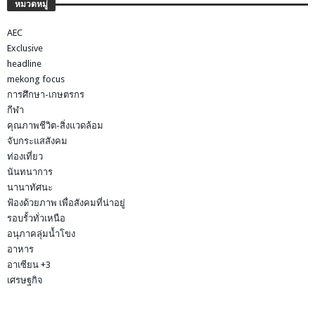
หมวดหมู่
AEC
Exclusive
headline
mekong focus
การศึกษา-เกษตรกร
กีฬา
คุณภาพชีวิต-สิ่งแวดล้อม
จับกระแสสังคม
ท่องเที่ยว
นันทนาการ
นานาทัศนะ
ฟ้องด้วยภาพ เพื่อสังคมที่น่าอยู่
รอบรั้วทั่วเหนือ
อนุภาคลุ่มน้ำโขง
อาหาร
อาเซียน +3
เศรษฐกิจ