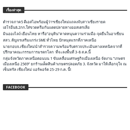
เรื่องล่าสุด
ตำรวจภาค5 ดีเอสไอพร้อมผู้ว่าฯเชียงใหม่แถลงจับสาวเชียงรายด
เฮโรอีน8.2กก.ใส่ขวดครีมกันแดดปลายทางออสเตรเลีย
มินอองไลง์ เยือนไทย หารือ”อนุทิน”คาดหนุนความร่วมมือ-จุดยืนในอาเซียน
สสว. สัญจรเสริมแกร่ง SME ทั่วไทย ปักหมุดแรกที่ภาคเหนือ
นายกอบจ.เชียงใหม่นำสำรวจความพร้อมรับตรวจประเมินทางเทคนิคจากที่
ปรึกษาคณะกรรมการมรดกโลก ที่จะลงพื้นที่ 3-8 ส.ค.นี้
กลุ่มจังหวัดภาคเหนือตอนบน 1 ขับเคลื่อนเศรษฐกิจเมืองเหนือ จัดงาน “เกษตร
เมืองเหนือ 2569” ยกร้านเด็ดสินค้าเกษตรปลอดภัย 3. จังหวัด มาให้เลือกจุใจ ณ
เซ็นทรัล เชียงใหม่ แอร์พอร์ต 25-29 ก.ค. นี้!
FACEBOOK