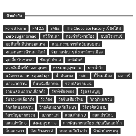
ป้ายกำกับ
Forest Farm
PM 2.5
SMEs
The Chocolate Factory เชียงใหม่
Zero sugar bread
กวีล้านนา
กองกำลังผาเมือง
ขบถโรมานซ์
ขอคืนพื้นที่ป่าดอยสุเทพ
คณะกรรมการสิทธิมนุษยชน
คณะก่อการล้านนาใหม่
จิบกาแฟเบาๆ นั่งเมาส์การเมือง
จุดเสี่ยงในชุมชน
ชัยภูมิ ป่าแส
ชาติพันธุ์
ทวงคืนพื้นที่ป่าดอยสุเทพ
ธรรมนูญสุขภาพ
ธารน้ำใจ
นวัตกรรมอาหารคุณค่าสูง
น้ำมันแพง
บสย.
ปี๋ใหม่เมือง
มลาบรี
มองแวดบ้าน
ยื่นหนังสือกกต.
รวบปลัดจอมแฉ
รวมพลคนอยากเลือกตั้ง
รักษ์เชียงของ
รัฐธรรมนูญ
รับรองผลเลือกตั้ง
วังเวียง
วัดจีนเชียงใหม่
วิกฤติฝุ่นควัน
วิกฤติหมอกควัน
วิกฤติหมอกควันไฟป่า
วิจิตรศิลป์ มช.
วิสามัญฆาตกรรม
สภากาแฟ
สสส.สำนัก 3
สสส.สำนัก 5
สสส.สำนัก 6
สังคมสุขภาวะ
สารพิษจากเหมืองแร่ปนเปื้อนแม่น้ำ
สิ้นแสงดาว
สื่อสร้างสรรค์
หมอกควันไฟป่า
หัวคิวบัตรชมพู