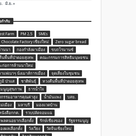
ย.
มิ.ย. »
ยกำกับ
est Farm
PM 2.5
SMEs
 Chocolate Factory เชียงใหม่
Zero sugar bread
ล้านนา
กองกำลังผาเมือง
ขบถโรมานซ์
ืนพื้นที่ป่าดอยสุเทพ
คณะกรรมการสิทธิมนุษยชน
ก่อการล้านนาใหม่
กาแฟเบาๆ นั่งเมาส์การเมือง
จุดเสี่ยงในชุมชน
ภูมิ ป่าแส
ชาติพันธุ์
ทวงคืนพื้นที่ป่าดอยสุเทพ
รมนูญสุขภาพ
ธารน้ำใจ
ตกรรมอาหารคุณค่าสูง
น้ำมันแพง
บสย.
หม่เมือง
มลาบรี
มองแวดบ้าน
นหนังสือกกต.
รวบปลัดจอมแฉ
พลคนอยากเลือกตั้ง
รักษ์เชียงของ
รัฐธรรมนูญ
รองผลเลือกตั้ง
วังเวียง
วัดจีนเชียงใหม่