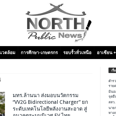
งแวดล้อม
การศึกษา-เกษตรกร
รอบรั้วทั่วเหนือ
อาเซียน 
เรื่
6
ตำรว
รายด
มินอ
มทร.ล้านนา ส่งมอบนวัตกรรม
จุดย
“VV2G Bidirectional Charger” ยก
สสว.
ระดับเทคโนโลยีพลังงานสะอาด สู่
นายก
ทางเ
อนาคตระบบนิเวศ EV ไทย