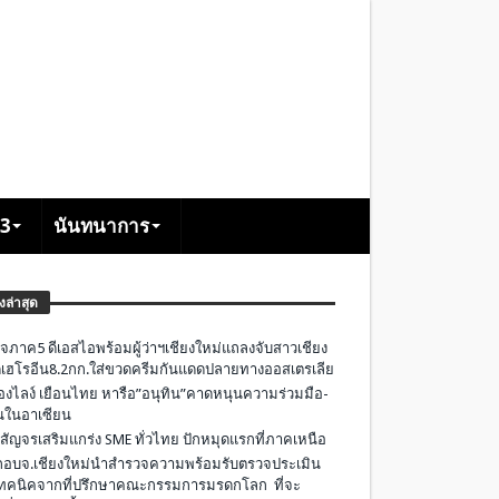
+3
นันทนาการ
องล่าสุด
จภาค5 ดีเอสไอพร้อมผู้ว่าฯเชียงใหม่แถลงจับสาวเชียง
เฮโรอีน8.2กก.ใส่ขวดครีมกันแดดปลายทางออสเตรเลีย
องไลง์ เยือนไทย หารือ”อนุทิน”คาดหนุนความร่วมมือ-
ืนในอาเซียน
 สัญจรเสริมแกร่ง SME ทั่วไทย ปักหมุดแรกที่ภาคเหนือ
อบจ.เชียงใหม่นำสำรวจความพร้อมรับตรวจประเมิน
ทคนิคจากที่ปรึกษาคณะกรรมการมรดกโลก ที่จะ