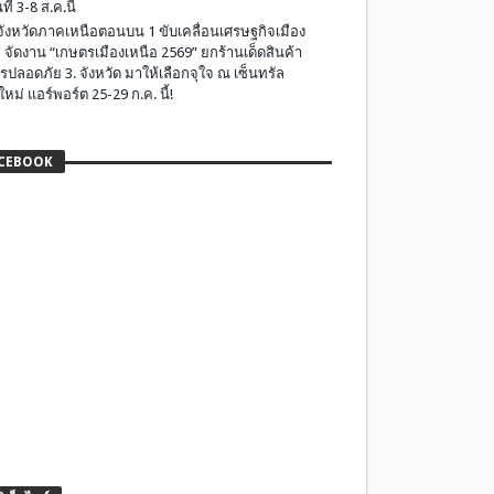
ที่ 3-8 ส.ค.นี้
มจังหวัดภาคเหนือตอนบน 1 ขับเคลื่อนเศรษฐกิจเมือง
 จัดงาน “เกษตรเมืองเหนือ 2569” ยกร้านเด็ดสินค้า
รปลอดภัย 3. จังหวัด มาให้เลือกจุใจ ณ เซ็นทรัล
ใหม่ แอร์พอร์ต 25-29 ก.ค. นี้!
CEBOOK