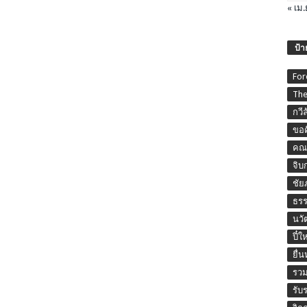
« เม.
ป้า
For
The
กวี
ขอค
คณะ
จิบ
ชัย
ธร
นวั
ปี๋ใ
ยื่
รวม
รับ