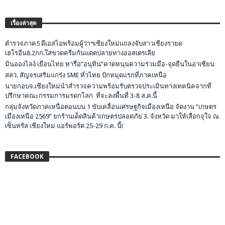
เรื่องล่าสุด
ตำรวจภาค5 ดีเอสไอพร้อมผู้ว่าฯเชียงใหม่แถลงจับสาวเชียงรายด
เฮโรอีน8.2กก.ใส่ขวดครีมกันแดดปลายทางออสเตรเลีย
มินอองไลง์ เยือนไทย หารือ”อนุทิน”คาดหนุนความร่วมมือ-จุดยืนในอาเซียน
สสว. สัญจรเสริมแกร่ง SME ทั่วไทย ปักหมุดแรกที่ภาคเหนือ
นายกอบจ.เชียงใหม่นำสำรวจความพร้อมรับตรวจประเมินทางเทคนิคจากที่
ปรึกษาคณะกรรมการมรดกโลก ที่จะลงพื้นที่ 3-8 ส.ค.นี้
กลุ่มจังหวัดภาคเหนือตอนบน 1 ขับเคลื่อนเศรษฐกิจเมืองเหนือ จัดงาน “เกษตร
เมืองเหนือ 2569” ยกร้านเด็ดสินค้าเกษตรปลอดภัย 3. จังหวัด มาให้เลือกจุใจ ณ
เซ็นทรัล เชียงใหม่ แอร์พอร์ต 25-29 ก.ค. นี้!
FACEBOOK