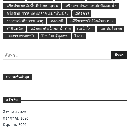
เครือข่ายขอคืนพื้นที่ป่าดอยสุเทพ
เครือข่ายประชาชนปกป้องแม่น้ำ
เครือข่ายเยาวชนต้นกล้าชนเผ่าพื้นเมือง
เผด็จการ
เยาวชนนักกิจกรรมลาหู่
เล่งเน่ยยี่
เวทีวิชาการไม่ใช่ค่ายทหาร
เสรีอินทนิล
เหมืองแร่ต้นน้ำกก-น้ำสาย
แม่น้ำโขง
แม่แจ่มโมเดล
แสงดาว ศรัทธามั่น
โรงเรียนผู้สูงอายุ
ไฟป่า
ความเห็นล่าสุด
คลังเก็บ
สิงหาคม 2026
กรกฎาคม 2026
มิถุนายน 2026