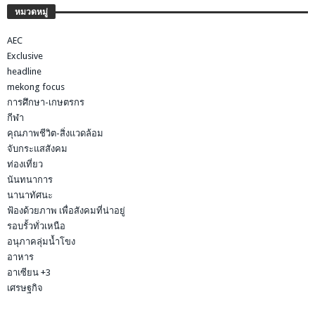
หมวดหมู่
AEC
Exclusive
headline
mekong focus
การศึกษา-เกษตรกร
กีฬา
คุณภาพชีวิต-สิ่งแวดล้อม
จับกระแสสังคม
ท่องเที่ยว
นันทนาการ
นานาทัศนะ
ฟ้องด้วยภาพ เพื่อสังคมที่น่าอยู่
รอบรั้วทั่วเหนือ
อนุภาคลุ่มน้ำโขง
อาหาร
อาเซียน +3
เศรษฐกิจ