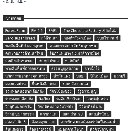
« เม.ย.
มิ.ย. »
ป้ายกำกับ
Forest Farm
PM 2.5
SMEs
The Chocolate Factory เชียงใหม่
Zero sugar bread
กวีล้านนา
กองกำลังผาเมือง
ขบถโรมานซ์
ขอคืนพื้นที่ป่าดอยสุเทพ
คณะกรรมการสิทธิมนุษยชน
คณะก่อการล้านนาใหม่
จิบกาแฟเบาๆ นั่งเมาส์การเมือง
จุดเสี่ยงในชุมชน
ชัยภูมิ ป่าแส
ชาติพันธุ์
ทวงคืนพื้นที่ป่าดอยสุเทพ
ธรรมนูญสุขภาพ
ธารน้ำใจ
นวัตกรรมอาหารคุณค่าสูง
น้ำมันแพง
บสย.
ปี๋ใหม่เมือง
มลาบรี
มองแวดบ้าน
ยื่นหนังสือกกต.
รวบปลัดจอมแฉ
รวมพลคนอยากเลือกตั้ง
รักษ์เชียงของ
รัฐธรรมนูญ
รับรองผลเลือกตั้ง
วังเวียง
วัดจีนเชียงใหม่
วิกฤติฝุ่นควัน
วิกฤติหมอกควัน
วิกฤติหมอกควันไฟป่า
วิจิตรศิลป์ มช.
วิสามัญฆาตกรรม
สภากาแฟ
สสส.สำนัก 3
สสส.สำนัก 5
สสส.สำนัก 6
สังคมสุขภาวะ
สารพิษจากเหมืองแร่ปนเปื้อนแม่น้ำ
สิ้นแสงดาว
สื่อสร้างสรรค์
หมอกควันไฟป่า
หัวคิวบัตรชมพู