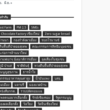
ย.
มิ.ย. »
ยกำกับ
est Farm
PM 2.5
SMEs
 Chocolate Factory เชียงใหม่
Zero sugar bread
ล้านนา
กองกำลังผาเมือง
ขบถโรมานซ์
ืนพื้นที่ป่าดอยสุเทพ
คณะกรรมการสิทธิมนุษยชน
ก่อการล้านนาใหม่
กาแฟเบาๆ นั่งเมาส์การเมือง
จุดเสี่ยงในชุมชน
ภูมิ ป่าแส
ชาติพันธุ์
ทวงคืนพื้นที่ป่าดอยสุเทพ
รมนูญสุขภาพ
ธารน้ำใจ
ตกรรมอาหารคุณค่าสูง
น้ำมันแพง
บสย.
หม่เมือง
มลาบรี
มองแวดบ้าน
นหนังสือกกต.
รวบปลัดจอมแฉ
พลคนอยากเลือกตั้ง
รักษ์เชียงของ
รัฐธรรมนูญ
รองผลเลือกตั้ง
วังเวียง
วัดจีนเชียงใหม่