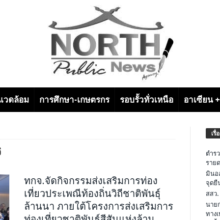
งแวดล้อม
การศึกษา-เกษตรกร
รอบรั้วทั่วเหนือ
อาเซียน 
เรื่
6
ตำรว
รายด
มินอ
ทกจ.จัดกิจกรรมส่งเสริมการท่อง
จุดย
เที่ยวประเพณีท้องถิ่นวิถีชาติพันธุ์
สสว.
ล้านนา ภายใต้โครงการส่งเสริมการ
นายก
ทางเ
ท่องเที่ยวชาติพันธุ์สีสันแห่งล้าน