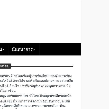
+3
นันทนาการ
องล่าสุด
จภาค5 ดีเอสไอพร้อมผู้ว่าฯเชียงใหม่แถลงจับสาวเชียง
เฮโรอีน8.2กก.ใส่ขวดครีมกันแดดปลายทางออสเตรเลีย
องไลง์ เยือนไทย หารือ”อนุทิน”คาดหนุนความร่วมมือ-
ืนในอาเซียน
 สัญจรเสริมแกร่ง SME ทั่วไทย ปักหมุดแรกที่ภาคเหนือ
อบจ.เชียงใหม่นำสำรวจความพร้อมรับตรวจประเมิน
ทคนิคจากที่ปรึกษาคณะกรรมการมรดกโลก ที่จะ