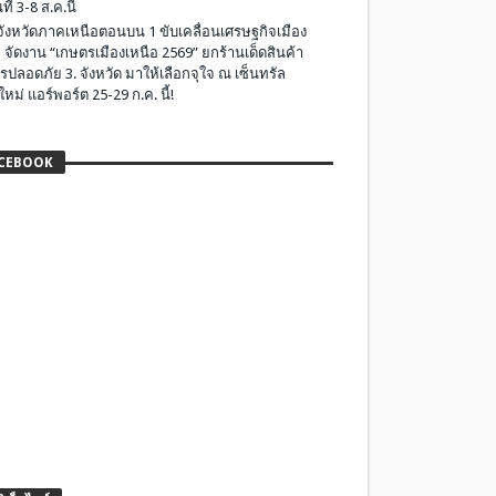
ที่ 3-8 ส.ค.นี้
มจังหวัดภาคเหนือตอนบน 1 ขับเคลื่อนเศรษฐกิจเมือง
 จัดงาน “เกษตรเมืองเหนือ 2569” ยกร้านเด็ดสินค้า
รปลอดภัย 3. จังหวัด มาให้เลือกจุใจ ณ เซ็นทรัล
ใหม่ แอร์พอร์ต 25-29 ก.ค. นี้!
CEBOOK