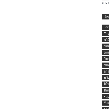
« เม.
ป้า
For
The
กวี
ขอค
คณะ
จิบ
ชัย
ธร
นวั
ปี๋ใ
ยื่
รวม
รับ