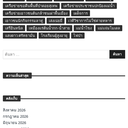
เครือข่ายขอคืนพื้นที่ป่าดอยสุเทพ
เครือข่ายประชาชนปกป้องแม่น้ำ
เครือข่ายเยาวชนต้นกล้าชนเผ่าพื้นเมือง
เผด็จการ
เยาวชนนักกิจกรรมลาหู่
เล่งเน่ยยี่
เวทีวิชาการไม่ใช่ค่ายทหาร
เสรีอินทนิล
เหมืองแร่ต้นน้ำกก-น้ำสาย
แม่น้ำโขง
แม่แจ่มโมเดล
แสงดาว ศรัทธามั่น
โรงเรียนผู้สูงอายุ
ไฟป่า
ความเห็นล่าสุด
คลังเก็บ
สิงหาคม 2026
กรกฎาคม 2026
มิถุนายน 2026