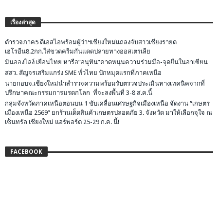
เรื่องล่าสุด
ตำรวจภาค5 ดีเอสไอพร้อมผู้ว่าฯเชียงใหม่แถลงจับสาวเชียงรายด
เฮโรอีน8.2กก.ใส่ขวดครีมกันแดดปลายทางออสเตรเลีย
มินอองไลง์ เยือนไทย หารือ”อนุทิน”คาดหนุนความร่วมมือ-จุดยืนในอาเซียน
สสว. สัญจรเสริมแกร่ง SME ทั่วไทย ปักหมุดแรกที่ภาคเหนือ
นายกอบจ.เชียงใหม่นำสำรวจความพร้อมรับตรวจประเมินทางเทคนิคจากที่
ปรึกษาคณะกรรมการมรดกโลก ที่จะลงพื้นที่ 3-8 ส.ค.นี้
กลุ่มจังหวัดภาคเหนือตอนบน 1 ขับเคลื่อนเศรษฐกิจเมืองเหนือ จัดงาน “เกษตร
เมืองเหนือ 2569” ยกร้านเด็ดสินค้าเกษตรปลอดภัย 3. จังหวัด มาให้เลือกจุใจ ณ
เซ็นทรัล เชียงใหม่ แอร์พอร์ต 25-29 ก.ค. นี้!
FACEBOOK