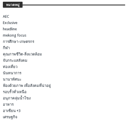
หมวดหมู่
AEC
Exclusive
headline
mekong focus
การศึกษา-เกษตรกร
กีฬา
คุณภาพชีวิต-สิ่งแวดล้อม
จับกระแสสังคม
ท่องเที่ยว
นันทนาการ
นานาทัศนะ
ฟ้องด้วยภาพ เพื่อสังคมที่น่าอยู่
รอบรั้วทั่วเหนือ
อนุภาคลุ่มน้ำโขง
อาหาร
อาเซียน +3
เศรษฐกิจ