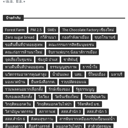
« เม.ย.
มิ.ย. »
ป้ายกำกับ
Forest Farm
PM 2.5
SMEs
The Chocolate Factory เชียงใหม่
Zero sugar bread
กวีล้านนา
กองกำลังผาเมือง
ขบถโรมานซ์
ขอคืนพื้นที่ป่าดอยสุเทพ
คณะกรรมการสิทธิมนุษยชน
คณะก่อการล้านนาใหม่
จิบกาแฟเบาๆ นั่งเมาส์การเมือง
จุดเสี่ยงในชุมชน
ชัยภูมิ ป่าแส
ชาติพันธุ์
ทวงคืนพื้นที่ป่าดอยสุเทพ
ธรรมนูญสุขภาพ
ธารน้ำใจ
นวัตกรรมอาหารคุณค่าสูง
น้ำมันแพง
บสย.
ปี๋ใหม่เมือง
มลาบรี
มองแวดบ้าน
ยื่นหนังสือกกต.
รวบปลัดจอมแฉ
รวมพลคนอยากเลือกตั้ง
รักษ์เชียงของ
รัฐธรรมนูญ
รับรองผลเลือกตั้ง
วังเวียง
วัดจีนเชียงใหม่
วิกฤติฝุ่นควัน
วิกฤติหมอกควัน
วิกฤติหมอกควันไฟป่า
วิจิตรศิลป์ มช.
วิสามัญฆาตกรรม
สภากาแฟ
สสส.สำนัก 3
สสส.สำนัก 5
สสส.สำนัก 6
สังคมสุขภาวะ
สารพิษจากเหมืองแร่ปนเปื้อนแม่น้ำ
สิ้นแสงดาว
สื่อสร้างสรรค์
หมอกควันไฟป่า
หัวคิวบัตรชมพู