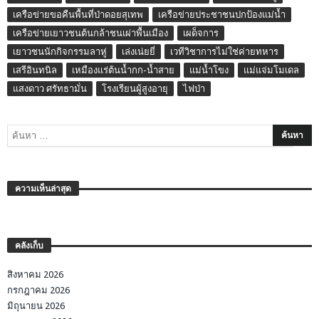
เครือข่ายขอคืนพื้นที่ป่าดอยสุเทพ
เครือข่ายประชาชนปกป้องแม่น้ำ
เครือข่ายเยาวชนต้นกล้าชนเผ่าพื้นเมือง
เผด็จการ
เยาวชนนักกิจกรรมลาหู่
เล่งเน่ยยี่
เวทีวิชาการไม่ใช่ค่ายทหาร
เสรีอินทนิล
เหมืองแร่ต้นน้ำกก-น้ำสาย
แม่น้ำโขง
แม่แจ่มโมเดล
แสงดาว ศรัทธามั่น
โรงเรียนผู้สูงอายุ
ไฟป่า
ความเห็นล่าสุด
คลังเก็บ
สิงหาคม 2026
กรกฎาคม 2026
มิถุนายน 2026