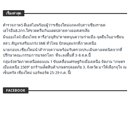
เรื่องล่าสุด
ตำรวจภาค5 ดีเอสไอพร้อมผู้ว่าฯเชียงใหม่แถลงจับสาวเชียงรายด
เฮโรอีน8.2กก.ใส่ขวดครีมกันแดดปลายทางออสเตรเลีย
มินอองไลง์ เยือนไทย หารือ”อนุทิน”คาดหนุนความร่วมมือ-จุดยืนในอาเซียน
สสว. สัญจรเสริมแกร่ง SME ทั่วไทย ปักหมุดแรกที่ภาคเหนือ
นายกอบจ.เชียงใหม่นำสำรวจความพร้อมรับตรวจประเมินทางเทคนิคจากที่
ปรึกษาคณะกรรมการมรดกโลก ที่จะลงพื้นที่ 3-8 ส.ค.นี้
กลุ่มจังหวัดภาคเหนือตอนบน 1 ขับเคลื่อนเศรษฐกิจเมืองเหนือ จัดงาน “เกษตร
เมืองเหนือ 2569” ยกร้านเด็ดสินค้าเกษตรปลอดภัย 3. จังหวัด มาให้เลือกจุใจ ณ
เซ็นทรัล เชียงใหม่ แอร์พอร์ต 25-29 ก.ค. นี้!
FACEBOOK