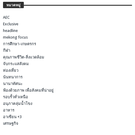
หมวดหมู่
AEC
Exclusive
headline
mekong focus
การศึกษา-เกษตรกร
กีฬา
คุณภาพชีวิต-สิ่งแวดล้อม
จับกระแสสังคม
ท่องเที่ยว
นันทนาการ
นานาทัศนะ
ฟ้องด้วยภาพ เพื่อสังคมที่น่าอยู่
รอบรั้วทั่วเหนือ
อนุภาคลุ่มน้ำโขง
อาหาร
อาเซียน +3
เศรษฐกิจ