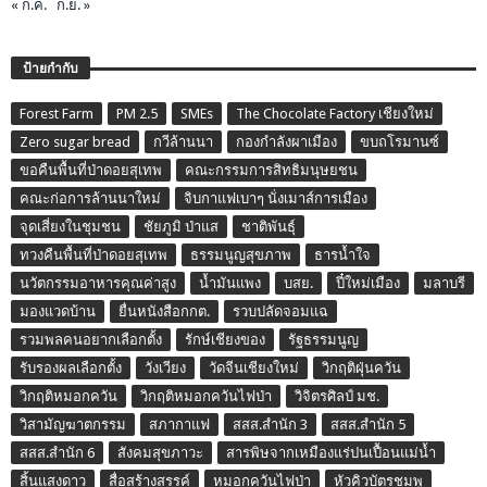
« ก.ค.
ก.ย. »
ป้ายกำกับ
Forest Farm
PM 2.5
SMEs
The Chocolate Factory เชียงใหม่
Zero sugar bread
กวีล้านนา
กองกำลังผาเมือง
ขบถโรมานซ์
ขอคืนพื้นที่ป่าดอยสุเทพ
คณะกรรมการสิทธิมนุษยชน
คณะก่อการล้านนาใหม่
จิบกาแฟเบาๆ นั่งเมาส์การเมือง
จุดเสี่ยงในชุมชน
ชัยภูมิ ป่าแส
ชาติพันธุ์
ทวงคืนพื้นที่ป่าดอยสุเทพ
ธรรมนูญสุขภาพ
ธารน้ำใจ
นวัตกรรมอาหารคุณค่าสูง
น้ำมันแพง
บสย.
ปี๋ใหม่เมือง
มลาบรี
มองแวดบ้าน
ยื่นหนังสือกกต.
รวบปลัดจอมแฉ
รวมพลคนอยากเลือกตั้ง
รักษ์เชียงของ
รัฐธรรมนูญ
รับรองผลเลือกตั้ง
วังเวียง
วัดจีนเชียงใหม่
วิกฤติฝุ่นควัน
วิกฤติหมอกควัน
วิกฤติหมอกควันไฟป่า
วิจิตรศิลป์ มช.
วิสามัญฆาตกรรม
สภากาแฟ
สสส.สำนัก 3
สสส.สำนัก 5
สสส.สำนัก 6
สังคมสุขภาวะ
สารพิษจากเหมืองแร่ปนเปื้อนแม่น้ำ
สิ้นแสงดาว
สื่อสร้างสรรค์
หมอกควันไฟป่า
หัวคิวบัตรชมพู