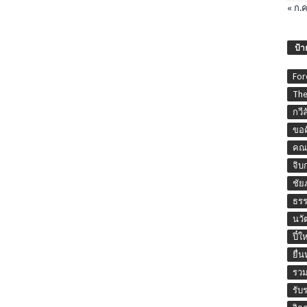
« ก.ค
ป้า
For
The
กวี
ขอค
คณะ
จิบ
ชัย
ธร
นวั
ปี๋ใ
ยื่
รวม
รับ