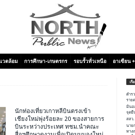
งแวดล้อม
การศึกษา-เกษตรกร
รอบรั้วทั่วเหนือ
อาเซียน 
เรื่
ตำรว
รายด
มินอ
นักท่องเที่ยวเกาหลีบินตรงเข้า
จุดย
เชียงใหม่พุ่งร้อยละ 20 ของสายการ
สสว.
บินระหว่างประเทศ ทชม.นำคณะ
นายก
ทางเ
สื่อฯศึกษาดูงานเพื่อเปิดมุมมองใหม่