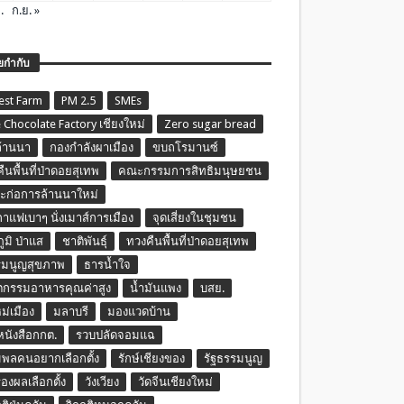
.
ก.ย. »
ยกำกับ
est Farm
PM 2.5
SMEs
 Chocolate Factory เชียงใหม่
Zero sugar bread
ล้านนา
กองกำลังผาเมือง
ขบถโรมานซ์
ืนพื้นที่ป่าดอยสุเทพ
คณะกรรมการสิทธิมนุษยชน
ก่อการล้านนาใหม่
กาแฟเบาๆ นั่งเมาส์การเมือง
จุดเสี่ยงในชุมชน
ภูมิ ป่าแส
ชาติพันธุ์
ทวงคืนพื้นที่ป่าดอยสุเทพ
รมนูญสุขภาพ
ธารน้ำใจ
ตกรรมอาหารคุณค่าสูง
น้ำมันแพง
บสย.
หม่เมือง
มลาบรี
มองแวดบ้าน
นหนังสือกกต.
รวบปลัดจอมแฉ
พลคนอยากเลือกตั้ง
รักษ์เชียงของ
รัฐธรรมนูญ
รองผลเลือกตั้ง
วังเวียง
วัดจีนเชียงใหม่