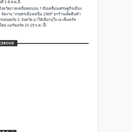
ที่ 3-8 ส.ค.นี้
มจังหวัดภาคเหนือตอนบน 1 ขับเคลื่อนเศรษฐกิจเมือง
 จัดงาน “เกษตรเมืองเหนือ 2569” ยกร้านเด็ดสินค้า
รปลอดภัย 3. จังหวัด มาให้เลือกจุใจ ณ เซ็นทรัล
ใหม่ แอร์พอร์ต 25-29 ก.ค. นี้!
CEBOOK