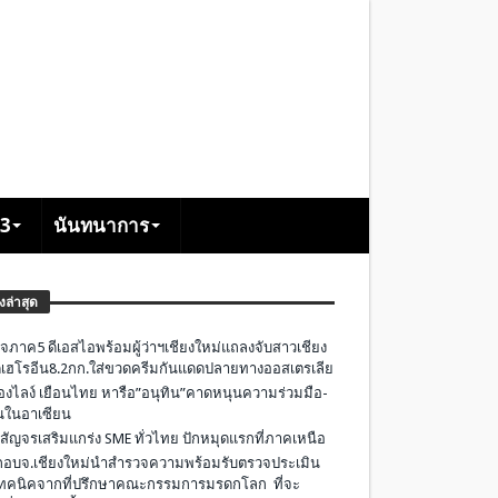
+3
นันทนาการ
องล่าสุด
จภาค5 ดีเอสไอพร้อมผู้ว่าฯเชียงใหม่แถลงจับสาวเชียง
เฮโรอีน8.2กก.ใส่ขวดครีมกันแดดปลายทางออสเตรเลีย
องไลง์ เยือนไทย หารือ”อนุทิน”คาดหนุนความร่วมมือ-
ืนในอาเซียน
 สัญจรเสริมแกร่ง SME ทั่วไทย ปักหมุดแรกที่ภาคเหนือ
อบจ.เชียงใหม่นำสำรวจความพร้อมรับตรวจประเมิน
ทคนิคจากที่ปรึกษาคณะกรรมการมรดกโลก ที่จะ