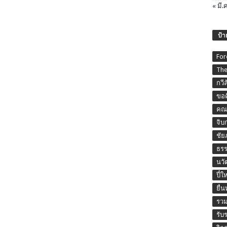
« มี.ค
ป้า
For
The
กวี
ขอค
คณะ
จิบ
ชัย
ธร
นวั
ปี๋ใ
ยื่
รวม
รับ