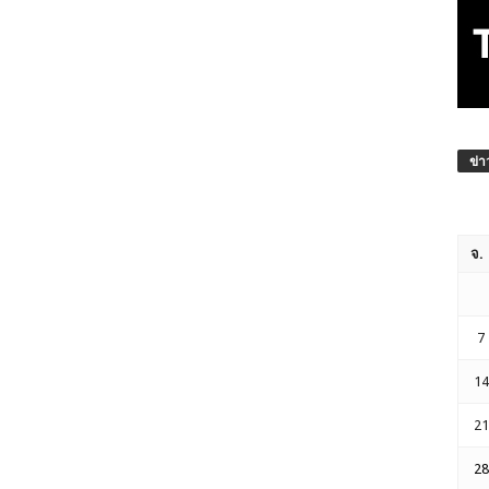
ข่า
จ.
7
14
21
28