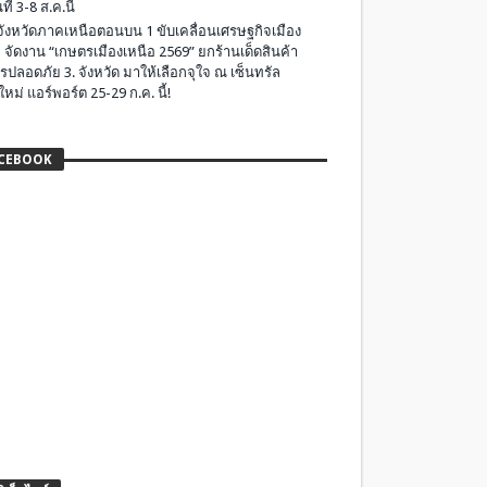
ที่ 3-8 ส.ค.นี้
มจังหวัดภาคเหนือตอนบน 1 ขับเคลื่อนเศรษฐกิจเมือง
 จัดงาน “เกษตรเมืองเหนือ 2569” ยกร้านเด็ดสินค้า
รปลอดภัย 3. จังหวัด มาให้เลือกจุใจ ณ เซ็นทรัล
ใหม่ แอร์พอร์ต 25-29 ก.ค. นี้!
CEBOOK