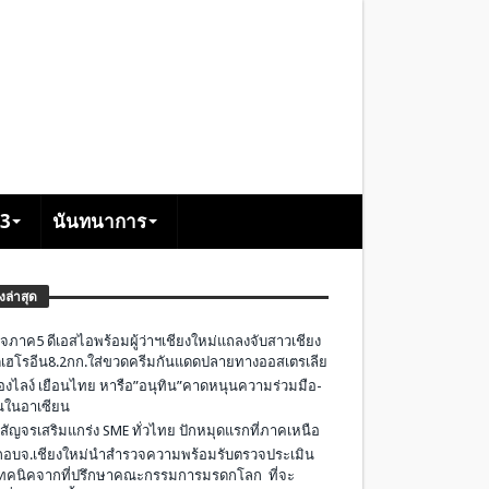
+3
นันทนาการ
องล่าสุด
จภาค5 ดีเอสไอพร้อมผู้ว่าฯเชียงใหม่แถลงจับสาวเชียง
เฮโรอีน8.2กก.ใส่ขวดครีมกันแดดปลายทางออสเตรเลีย
องไลง์ เยือนไทย หารือ”อนุทิน”คาดหนุนความร่วมมือ-
ืนในอาเซียน
 สัญจรเสริมแกร่ง SME ทั่วไทย ปักหมุดแรกที่ภาคเหนือ
อบจ.เชียงใหม่นำสำรวจความพร้อมรับตรวจประเมิน
ทคนิคจากที่ปรึกษาคณะกรรมการมรดกโลก ที่จะ