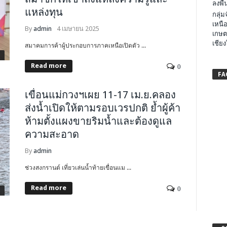
ลงพื้น
แหล่งทุน
กลุ่
เหนือ
By
admin
4 เมษายน 2025
เกษต
เชียง
สมาคมการค้าผู้ประกอบการภาคเหนือเปิดตัว ...
Read more
0
FA
เขื่อนแม่กวงฯเผย 11-17 เม.ย.คลอง
ส่งน้ำเปิดให้ตามรอบเวรปกติ ย้ำผู้ค้า
ห้ามตั้งแผงขายริมน้ำและต้องดูแล
ความสะอาด
By
admin
ช่วงสงกรานต์ เที่ยวเล่นน้ำท้ายเขื่อนแม ...
Read more
0