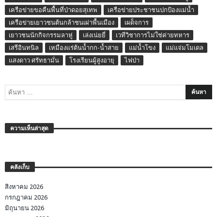
เครือข่ายขอคืนพื้นที่ป่าดอยสุเทพ
เครือข่ายประชาชนปกป้องแม่น้ำ
เครือข่ายเยาวชนต้นกล้าชนเผ่าพื้นเมือง
เผด็จการ
เยาวชนนักกิจกรรมลาหู่
เล่งเน่ยยี่
เวทีวิชาการไม่ใช่ค่ายทหาร
เสรีอินทนิล
เหมืองแร่ต้นน้ำกก-น้ำสาย
แม่น้ำโขง
แม่แจ่มโมเดล
แสงดาว ศรัทธามั่น
โรงเรียนผู้สูงอายุ
ไฟป่า
ความเห็นล่าสุด
คลังเก็บ
สิงหาคม 2026
กรกฎาคม 2026
มิถุนายน 2026