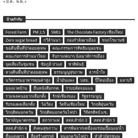
« มี.ค.
พ.ค. »
ป้ายกำกับ
Forest Farm
PM 2.5
SMEs
The Chocolate Factory เชียงใหม่
Zero sugar bread
กวีล้านนา
กองกำลังผาเมือง
ขบถโรมานซ์
ขอคืนพื้นที่ป่าดอยสุเทพ
คณะกรรมการสิทธิมนุษยชน
คณะก่อการล้านนาใหม่
จิบกาแฟเบาๆ นั่งเมาส์การเมือง
จุดเสี่ยงในชุมชน
ชัยภูมิ ป่าแส
ชาติพันธุ์
ทวงคืนพื้นที่ป่าดอยสุเทพ
ธรรมนูญสุขภาพ
ธารน้ำใจ
นวัตกรรมอาหารคุณค่าสูง
น้ำมันแพง
บสย.
ปี๋ใหม่เมือง
มลาบรี
มองแวดบ้าน
ยื่นหนังสือกกต.
รวบปลัดจอมแฉ
รวมพลคนอยากเลือกตั้ง
รักษ์เชียงของ
รัฐธรรมนูญ
รับรองผลเลือกตั้ง
วังเวียง
วัดจีนเชียงใหม่
วิกฤติฝุ่นควัน
วิกฤติหมอกควัน
วิกฤติหมอกควันไฟป่า
วิจิตรศิลป์ มช.
วิสามัญฆาตกรรม
สภากาแฟ
สสส.สำนัก 3
สสส.สำนัก 5
สสส.สำนัก 6
สังคมสุขภาวะ
สารพิษจากเหมืองแร่ปนเปื้อนแม่น้ำ
สิ้นแสงดาว
สื่อสร้างสรรค์
หมอกควันไฟป่า
หัวคิวบัตรชมพู