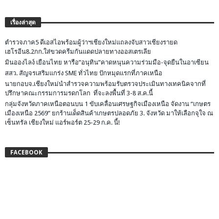
เรื่องล่าสุด
ตำรวจภาค5 ดีเอสไอพร้อมผู้ว่าฯเชียงใหม่แถลงจับสาวเชียงรายด
เฮโรอีน8.2กก.ใส่ขวดครีมกันแดดปลายทางออสเตรเลีย
มินอองไลง์ เยือนไทย หารือ”อนุทิน”คาดหนุนความร่วมมือ-จุดยืนในอาเซียน
สสว. สัญจรเสริมแกร่ง SME ทั่วไทย ปักหมุดแรกที่ภาคเหนือ
นายกอบจ.เชียงใหม่นำสำรวจความพร้อมรับตรวจประเมินทางเทคนิคจากที่
ปรึกษาคณะกรรมการมรดกโลก ที่จะลงพื้นที่ 3-8 ส.ค.นี้
กลุ่มจังหวัดภาคเหนือตอนบน 1 ขับเคลื่อนเศรษฐกิจเมืองเหนือ จัดงาน “เกษตร
เมืองเหนือ 2569” ยกร้านเด็ดสินค้าเกษตรปลอดภัย 3. จังหวัด มาให้เลือกจุใจ ณ
เซ็นทรัล เชียงใหม่ แอร์พอร์ต 25-29 ก.ค. นี้!
FACEBOOK