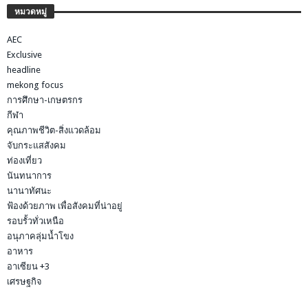
หมวดหมู่
AEC
Exclusive
headline
mekong focus
การศึกษา-เกษตรกร
กีฬา
คุณภาพชีวิต-สิ่งแวดล้อม
จับกระแสสังคม
ท่องเที่ยว
นันทนาการ
นานาทัศนะ
ฟ้องด้วยภาพ เพื่อสังคมที่น่าอยู่
รอบรั้วทั่วเหนือ
อนุภาคลุ่มน้ำโขง
อาหาร
อาเซียน +3
เศรษฐกิจ