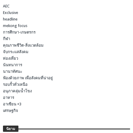
AEC
Exclusive
headline
mekong focus
การศึกษา-เกษตรกร
กีฬา
คุณภาพชีวิต-สิ่งแวดล้อม
จับกระแสสังคม
ท่องเที่ยว
นันทนาการ
นานาทัศนะ
ฟ้องด้วยภาพ เพื่อสังคมที่น่าอยู่
รอบรั้วทั่วเหนือ
อนุภาคลุ่มน้ำโขง
อาหาร
อาเซียน +3
เศรษฐกิจ
นิยาม