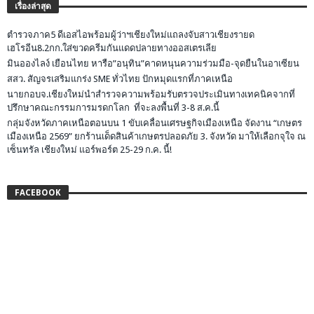
เรื่องล่าสุด
ตำรวจภาค5 ดีเอสไอพร้อมผู้ว่าฯเชียงใหม่แถลงจับสาวเชียงรายด
เฮโรอีน8.2กก.ใส่ขวดครีมกันแดดปลายทางออสเตรเลีย
มินอองไลง์ เยือนไทย หารือ”อนุทิน”คาดหนุนความร่วมมือ-จุดยืนในอาเซียน
สสว. สัญจรเสริมแกร่ง SME ทั่วไทย ปักหมุดแรกที่ภาคเหนือ
นายกอบจ.เชียงใหม่นำสำรวจความพร้อมรับตรวจประเมินทางเทคนิคจากที่
ปรึกษาคณะกรรมการมรดกโลก ที่จะลงพื้นที่ 3-8 ส.ค.นี้
กลุ่มจังหวัดภาคเหนือตอนบน 1 ขับเคลื่อนเศรษฐกิจเมืองเหนือ จัดงาน “เกษตร
เมืองเหนือ 2569” ยกร้านเด็ดสินค้าเกษตรปลอดภัย 3. จังหวัด มาให้เลือกจุใจ ณ
เซ็นทรัล เชียงใหม่ แอร์พอร์ต 25-29 ก.ค. นี้!
FACEBOOK