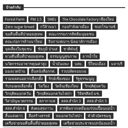
ป้ายกำกับ
Forest Farm
PM 2.5
SMEs
The Chocolate Factory เชียงใหม่
Zero sugar bread
กวีล้านนา
กองกำลังผาเมือง
ขบถโรมานซ์
ขอคืนพื้นที่ป่าดอยสุเทพ
คณะกรรมการสิทธิมนุษยชน
คณะก่อการล้านนาใหม่
จิบกาแฟเบาๆ นั่งเมาส์การเมือง
จุดเสี่ยงในชุมชน
ชัยภูมิ ป่าแส
ชาติพันธุ์
ทวงคืนพื้นที่ป่าดอยสุเทพ
ธรรมนูญสุขภาพ
ธารน้ำใจ
นวัตกรรมอาหารคุณค่าสูง
น้ำมันแพง
บสย.
ปี๋ใหม่เมือง
มลาบรี
มองแวดบ้าน
ยื่นหนังสือกกต.
รวบปลัดจอมแฉ
รวมพลคนอยากเลือกตั้ง
รักษ์เชียงของ
รัฐธรรมนูญ
รับรองผลเลือกตั้ง
วังเวียง
วัดจีนเชียงใหม่
วิกฤติฝุ่นควัน
วิกฤติหมอกควัน
วิกฤติหมอกควันไฟป่า
วิจิตรศิลป์ มช.
วิสามัญฆาตกรรม
สภากาแฟ
สสส.สำนัก 3
สสส.สำนัก 5
สสส.สำนัก 6
สังคมสุขภาวะ
สารพิษจากเหมืองแร่ปนเปื้อนแม่น้ำ
สิ้นแสงดาว
สื่อสร้างสรรค์
หมอกควันไฟป่า
หัวคิวบัตรชมพู
เครือข่ายขอคืนพื้นที่ป่าดอยสุเทพ
เครือข่ายประชาชนปกป้องแม่น้ำ