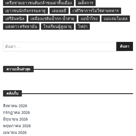
เครือข่ายเยาวชนต้นกล้าชนเผ่าพื้นเมือง
เผด็จการ
เยาวชนนักกิจกรรมลาหู่
เล่งเน่ยยี่
เวทีวิชาการไม่ใช่ค่ายทหาร
เสรีอินทนิล
เหมืองแร่ต้นน้ำกก-น้ำสาย
แม่น้ำโขง
แม่แจ่มโมเดล
แสงดาว ศรัทธามั่น
โรงเรียนผู้สูงอายุ
ไฟป่า
ความเห็นล่าสุด
คลังเก็บ
สิงหาคม 2026
กรกฎาคม 2026
มิถุนายน 2026
พฤษภาคม 2026
เมษายน 2026