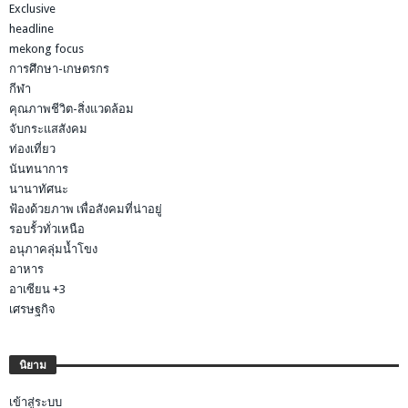
Exclusive
headline
mekong focus
การศึกษา-เกษตรกร
กีฬา
คุณภาพชีวิต-สิ่งแวดล้อม
จับกระแสสังคม
ท่องเที่ยว
นันทนาการ
นานาทัศนะ
ฟ้องด้วยภาพ เพื่อสังคมที่น่าอยู่
รอบรั้วทั่วเหนือ
อนุภาคลุ่มน้ำโขง
อาหาร
อาเซียน +3
เศรษฐกิจ
นิยาม
เข้าสู่ระบบ