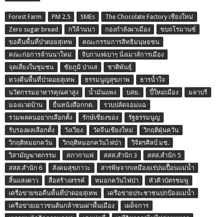
Forest Farm
PM 2.5
SMEs
The Chocolate Factory เชียงใหม่
Zero sugar bread
กวีล้านนา
กองกำลังผาเมือง
ขบถโรมานซ์
ขอคืนพื้นที่ป่าดอยสุเทพ
คณะกรรมการสิทธิมนุษยชน
คณะก่อการล้านนาใหม่
จิบกาแฟเบาๆ นั่งเมาส์การเมือง
จุดเสี่ยงในชุมชน
ชัยภูมิ ป่าแส
ชาติพันธุ์
ทวงคืนพื้นที่ป่าดอยสุเทพ
ธรรมนูญสุขภาพ
ธารน้ำใจ
นวัตกรรมอาหารคุณค่าสูง
น้ำมันแพง
บสย.
ปี๋ใหม่เมือง
มลาบรี
มองแวดบ้าน
ยื่นหนังสือกกต.
รวบปลัดจอมแฉ
รวมพลคนอยากเลือกตั้ง
รักษ์เชียงของ
รัฐธรรมนูญ
รับรองผลเลือกตั้ง
วังเวียง
วัดจีนเชียงใหม่
วิกฤติฝุ่นควัน
วิกฤติหมอกควัน
วิกฤติหมอกควันไฟป่า
วิจิตรศิลป์ มช.
วิสามัญฆาตกรรม
สภากาแฟ
สสส.สำนัก 3
สสส.สำนัก 5
สสส.สำนัก 6
สังคมสุขภาวะ
สารพิษจากเหมืองแร่ปนเปื้อนแม่น้ำ
สิ้นแสงดาว
สื่อสร้างสรรค์
หมอกควันไฟป่า
หัวคิวบัตรชมพู
เครือข่ายขอคืนพื้นที่ป่าดอยสุเทพ
เครือข่ายประชาชนปกป้องแม่น้ำ
เครือข่ายเยาวชนต้นกล้าชนเผ่าพื้นเมือง
เผด็จการ