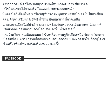
ตำรวจภาค5 ดีเอสไอพร้อมผู้ว่าฯเชียงใหม่แถลงจับสาวเชียงรายด
เฮโรอีน8.2กก.ใส่ขวดครีมกันแดดปลายทางออสเตรเลีย
มินอองไลง์ เยือนไทย หารือ”อนุทิน”คาดหนุนความร่วมมือ-จุดยืนในอาเซียน
สสว. สัญจรเสริมแกร่ง SME ทั่วไทย ปักหมุดแรกที่ภาคเหนือ
นายกอบจ.เชียงใหม่นำสำรวจความพร้อมรับตรวจประเมินทางเทคนิคจากที่
ปรึกษาคณะกรรมการมรดกโลก ที่จะลงพื้นที่ 3-8 ส.ค.นี้
กลุ่มจังหวัดภาคเหนือตอนบน 1 ขับเคลื่อนเศรษฐกิจเมืองเหนือ จัดงาน “เกษตร
เมืองเหนือ 2569” ยกร้านเด็ดสินค้าเกษตรปลอดภัย 3. จังหวัด มาให้เลือกจุใจ ณ
เซ็นทรัล เชียงใหม่ แอร์พอร์ต 25-29 ก.ค. นี้!
FACEBOOK