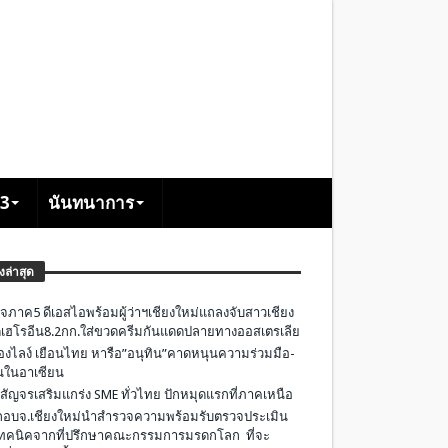
+3
นันทนาการ
องล่าสุด
จภาค5 ดีเอสไอพร้อมผู้ว่าฯเชียงใหม่แถลงจับสาวเชียง
เฮโรอีน8.2กก.ใส่ขวดครีมกันแดดปลายทางออสเตรเลีย
องไลง์ เยือนไทย หารือ”อนุทิน”คาดหนุนความร่วมมือ-
ืนในอาเซียน
 สัญจรเสริมแกร่ง SME ทั่วไทย ปักหมุดแรกที่ภาคเหนือ
อบจ.เชียงใหม่นำสำรวจความพร้อมรับตรวจประเมิน
ทคนิคจากที่ปรึกษาคณะกรรมการมรดกโลก ที่จะ