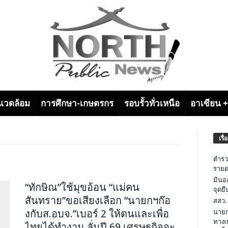
งแวดล้อม
การศึกษา-เกษตรกร
รอบรั้วทั่วเหนือ
อาเซียน 
เรื่
ตำรว
รายด
มินอ
“ทักษิณ”ใช้มุขอ้อน “แม่คน
จุดย
สันทราย”ขอเสียงเลือก “นายกฯก๊อ
สสว.
งกับส.อบจ.”เบอร์ 2 ให้ตนและเพื่อ
นายก
ทางเ
ไทยได้ทำงาน ลั่นปี 69 เศรษฐกิจจะ