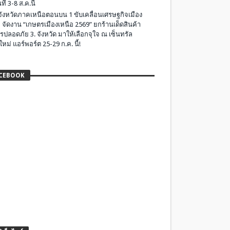
ที่ 3-8 ส.ค.นี้
มจังหวัดภาคเหนือตอนบน 1 ขับเคลื่อนเศรษฐกิจเมือง
 จัดงาน “เกษตรเมืองเหนือ 2569” ยกร้านเด็ดสินค้า
รปลอดภัย 3. จังหวัด มาให้เลือกจุใจ ณ เซ็นทรัล
ใหม่ แอร์พอร์ต 25-29 ก.ค. นี้!
CEBOOK