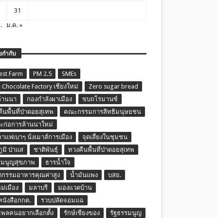
31
.
ม.ค. »
ยกำกับ
est Farm
PM 2.5
SMEs
 Chocolate Factory เชียงใหม่
Zero sugar bread
ล้านนา
กองกำลังผาเมือง
ขบถโรมานซ์
ืนพื้นที่ป่าดอยสุเทพ
คณะกรรมการสิทธิมนุษยชน
ก่อการล้านนาใหม่
กาแฟเบาๆ นั่งเมาส์การเมือง
จุดเสี่ยงในชุมชน
ภูมิ ป่าแส
ชาติพันธุ์
ทวงคืนพื้นที่ป่าดอยสุเทพ
รมนูญสุขภาพ
ธารน้ำใจ
ตกรรมอาหารคุณค่าสูง
น้ำมันแพง
บสย.
หม่เมือง
มลาบรี
มองแวดบ้าน
นหนังสือกกต.
รวบปลัดจอมแฉ
พลคนอยากเลือกตั้ง
รักษ์เชียงของ
รัฐธรรมนูญ