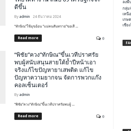
ลงพื้น
ดีขึ้น
กลุ่
เหนือ
By
admin
24 ธันวาคม 2024
เกษต
เชียง
“ทักษิณ”ใช้มุขอ้อน “แม่คนสันทราย”ขอเสี ...
Read more
0
FA
“พิชัย”ควง”ทักษิณ”ขึ้นเวทีปราศรัย
พบผู้สนับสนุนสายใต้ย้ำปีหน้าเอา
จริงแก้ไขปัญหายาเสพติด แก้ไข
ปัญหาความยากจน จัดการพวกแก๊ง
คอลเซ็นเตอร์
By
admin
“พิชัย”ควง”ทักษิณ”ขึ้นเวทีปราศรัยพบผู้ ...
Read more
0