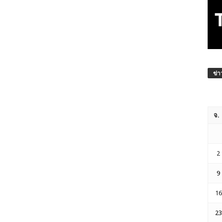
ข่า
จ.
2
9
16
23