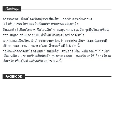
เรื่องล่าสุด
ตำรวจภาค5 ดีเอสไอพร้อมผู้ว่าฯเชียงใหม่แถลงจับสาวเชียงรายด
เฮโรอีน8.2กก.ใส่ขวดครีมกันแดดปลายทางออสเตรเลีย
มินอองไลง์ เยือนไทย หารือ”อนุทิน”คาดหนุนความร่วมมือ-จุดยืนในอาเซียน
สสว. สัญจรเสริมแกร่ง SME ทั่วไทย ปักหมุดแรกที่ภาคเหนือ
นายกอบจ.เชียงใหม่นำสำรวจความพร้อมรับตรวจประเมินทางเทคนิคจากที่
ปรึกษาคณะกรรมการมรดกโลก ที่จะลงพื้นที่ 3-8 ส.ค.นี้
กลุ่มจังหวัดภาคเหนือตอนบน 1 ขับเคลื่อนเศรษฐกิจเมืองเหนือ จัดงาน “เกษตร
เมืองเหนือ 2569” ยกร้านเด็ดสินค้าเกษตรปลอดภัย 3. จังหวัด มาให้เลือกจุใจ ณ
เซ็นทรัล เชียงใหม่ แอร์พอร์ต 25-29 ก.ค. นี้!
FACEBOOK