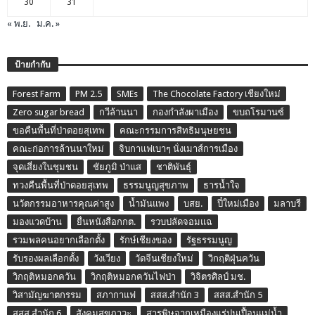
30
31
« พ.ย.
ม.ค. »
ป้ายกำกับ
Forest Farm
PM 2.5
SMEs
The Chocolate Factory เชียงใหม่
Zero sugar bread
กวีล้านนา
กองกำลังผาเมือง
ขบถโรมานซ์
ขอคืนพื้นที่ป่าดอยสุเทพ
คณะกรรมการสิทธิมนุษยชน
คณะก่อการล้านนาใหม่
จิบกาแฟเบาๆ นั่งเมาส์การเมือง
จุดเสี่ยงในชุมชน
ชัยภูมิ ป่าแส
ชาติพันธุ์
ทวงคืนพื้นที่ป่าดอยสุเทพ
ธรรมนูญสุขภาพ
ธารน้ำใจ
นวัตกรรมอาหารคุณค่าสูง
น้ำมันแพง
บสย.
ปี๋ใหม่เมือง
มลาบรี
มองแวดบ้าน
ยื่นหนังสือกกต.
รวบปลัดจอมแฉ
รวมพลคนอยากเลือกตั้ง
รักษ์เชียงของ
รัฐธรรมนูญ
รับรองผลเลือกตั้ง
วังเวียง
วัดจีนเชียงใหม่
วิกฤติฝุ่นควัน
วิกฤติหมอกควัน
วิกฤติหมอกควันไฟป่า
วิจิตรศิลป์ มช.
วิสามัญฆาตกรรม
สภากาแฟ
สสส.สำนัก 3
สสส.สำนัก 5
สสส.สำนัก 6
สังคมสุขภาวะ
สารพิษจากเหมืองแร่ปนเปื้อนแม่น้ำ