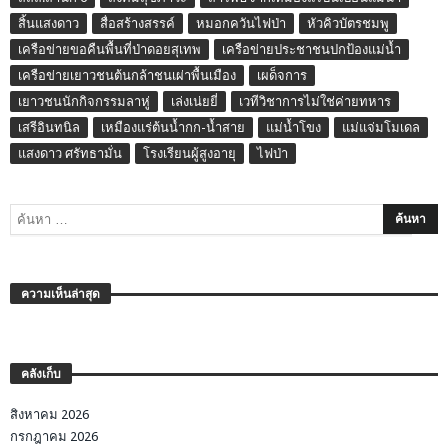
สิ้นแสงดาว
สื่อสร้างสรรค์
หมอกควันไฟป่า
หัวคิวบัตรชมพู
เครือข่ายขอคืนพื้นที่ป่าดอยสุเทพ
เครือข่ายประชาชนปกป้องแม่น้ำ
เครือข่ายเยาวชนต้นกล้าชนเผ่าพื้นเมือง
เผด็จการ
เยาวชนนักกิจกรรมลาหู่
เล่งเน่ยยี่
เวทีวิชาการไม่ใช่ค่ายทหาร
เสรีอินทนิล
เหมืองแร่ต้นน้ำกก-น้ำสาย
แม่น้ำโขง
แม่แจ่มโมเดล
แสงดาว ศรัทธามั่น
โรงเรียนผู้สูงอายุ
ไฟป่า
ความเห็นล่าสุด
คลังเก็บ
สิงหาคม 2026
กรกฎาคม 2026