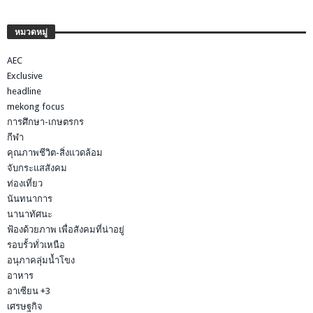
หมวดหมู่
AEC
Exclusive
headline
mekong focus
การศึกษา-เกษตรกร
กีฬา
คุณภาพชีวิต-สิ่งแวดล้อม
จับกระแสสังคม
ท่องเที่ยว
นันทนาการ
นานาทัศนะ
ฟ้องด้วยภาพ เพื่อสังคมที่น่าอยู่
รอบรั้วทั่วเหนือ
อนุภาคลุ่มน้ำโขง
อาหาร
อาเซียน +3
เศรษฐกิจ