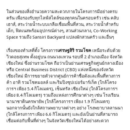
ในส่วนของสิ่งอำนวยความสะดวกภายในโครงการมีอย่างครบ
ครัน เพื่อรองรับทุกไลฟ์สไตล์ของทุกคนในครอบครัว เช่น คลับ
เฮาส์, สระว่ายน้ำระบบเกลือเชื่อมพื้นที่สวน, สระว่ายน้ำสำหรับ
เด็ก, ฟิตเนสพร้อมอุปกรณ์ต่างๆ, สวนส่วนกลาง, Co-Working
Space รวมถึง Sansiri Backyard แปลงผักสวนครัว และอื่นๆ
เรื่องของทำเลที่ตั้ง โครงการ
เศรษฐสิริ รวมโชค
เหนือระดับด้วย
วิวดอยสุเทพ ตั้งอยู่บน ถนนวงแหวน รอบที่ 2 อำเภอเมือง จังหวัด
เชียงใหม่ ซึ่งย่านรวมโชค ถือว่าเป็นย่านเศรษฐกิจศูนย์กลางเมือง
หรือ Central Business District (CBD) แห่งหนึ่งของจังหวัด
เชียงใหม่ มีการขยายตัวจากศูนย์การค้าชื่อดังและพื้นที่ทางการ
ค้า อาทิ รวมโชคมอลล์ และริมปิงซุปเปอร์มาร์เก็ต (ใกล้โครง
การฯ เพียง 5.4 กิโลเมตร), เซ็นทรัล เชียงใหม่ (ใกล้โครงการฯ
เพียง 8.4 กิโลเมตร) รวมถึงแหล่งการศึกษาต่างๆ เช่น โรงเรียน
นานาชาตินครพายัพ (ใกล้โครงการฯ เพียง 1.9 กิโลเมตร)
นอกจากนั้นยังใกล้สถานพยาบาลต่างๆ อย่าง โรงพยาบาลลานนา
(ใกล้โครงการฯ เพียง 6.6 กิโลเมตร) และยังเป็นย่านที่สามารถ
เชื่อมต่อกับพื้นที่ต่างๆ ในจังหวัดเชียงใหม่ได้อย่างสะดวก