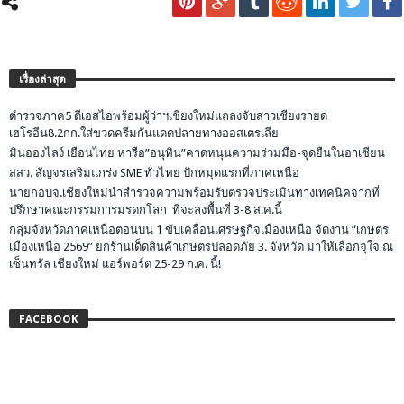
เรื่องล่าสุด
ตำรวจภาค5 ดีเอสไอพร้อมผู้ว่าฯเชียงใหม่แถลงจับสาวเชียงรายด
เฮโรอีน8.2กก.ใส่ขวดครีมกันแดดปลายทางออสเตรเลีย
มินอองไลง์ เยือนไทย หารือ”อนุทิน”คาดหนุนความร่วมมือ-จุดยืนในอาเซียน
สสว. สัญจรเสริมแกร่ง SME ทั่วไทย ปักหมุดแรกที่ภาคเหนือ
นายกอบจ.เชียงใหม่นำสำรวจความพร้อมรับตรวจประเมินทางเทคนิคจากที่
ปรึกษาคณะกรรมการมรดกโลก ที่จะลงพื้นที่ 3-8 ส.ค.นี้
กลุ่มจังหวัดภาคเหนือตอนบน 1 ขับเคลื่อนเศรษฐกิจเมืองเหนือ จัดงาน “เกษตร
เมืองเหนือ 2569” ยกร้านเด็ดสินค้าเกษตรปลอดภัย 3. จังหวัด มาให้เลือกจุใจ ณ
เซ็นทรัล เชียงใหม่ แอร์พอร์ต 25-29 ก.ค. นี้!
FACEBOOK