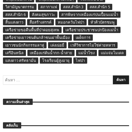
วิสามัญฆาตกรรม
สภากาแฟ
สสส.สำนัก 3
สสส.สำนัก 5
สสส.สำนัก 6
สังคมสุขภาวะ
สารพิษจากเหมืองแร่ปนเปื้อนแม่น้ำ
สิ้นแสงดาว
สื่อสร้างสรรค์
หมอกควันไฟป่า
หัวคิวบัตรชมพู
เครือข่ายขอคืนพื้นที่ป่าดอยสุเทพ
เครือข่ายประชาชนปกป้องแม่น้ำ
เครือข่ายเยาวชนต้นกล้าชนเผ่าพื้นเมือง
เผด็จการ
เยาวชนนักกิจกรรมลาหู่
เล่งเน่ยยี่
เวทีวิชาการไม่ใช่ค่ายทหาร
เสรีอินทนิล
เหมืองแร่ต้นน้ำกก-น้ำสาย
แม่น้ำโขง
แม่แจ่มโมเดล
แสงดาว ศรัทธามั่น
โรงเรียนผู้สูงอายุ
ไฟป่า
ความเห็นล่าสุด
คลังเก็บ