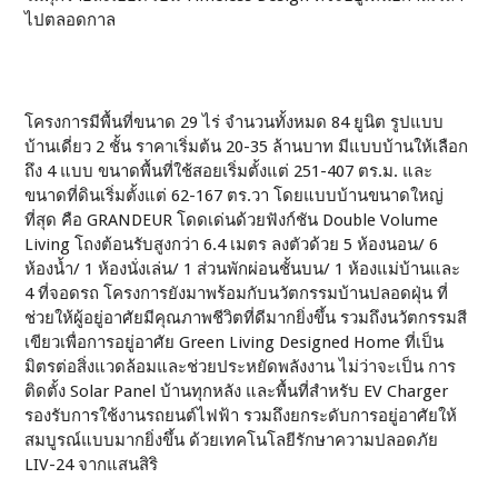
ไปตลอดกาล
โครงการมีพื้นที่ขนาด 29 ไร่ จำนวนทั้งหมด 84 ยูนิต รูปแบบ
บ้านเดี่ยว 2 ชั้น ราคาเริ่มต้น 20-35 ล้านบาท มีแบบบ้านให้เลือก
ถึง 4 แบบ ขนาดพื้นที่ใช้สอยเริ่มตั้งแต่ 251-407 ตร.ม. และ
ขนาดที่ดินเริ่มตั้งแต่ 62-167 ตร.วา โดยแบบบ้านขนาดใหญ่
ที่สุด คือ GRANDEUR โดดเด่นด้วยฟังก์ชัน Double Volume
Living โถงต้อนรับสูงกว่า 6.4 เมตร ลงตัวด้วย 5 ห้องนอน/ 6
ห้องน้ำ/ 1 ห้องนั่งเล่น/ 1 ส่วนพักผ่อนชั้นบน/ 1 ห้องแม่บ้านและ
4 ที่จอดรถ โครงการยังมาพร้อมกับนวัตกรรมบ้านปลอดฝุ่น ที่
ช่วยให้ผู้อยู่อาศัยมีคุณภาพชีวิตที่ดีมากยิ่งขึ้น รวมถึงนวัตกรรมสี
เขียวเพื่อการอยู่อาศัย Green Living Designed Home ที่เป็น
มิตรต่อสิ่งแวดล้อมและช่วยประหยัดพลังงาน ไม่ว่าจะเป็น การ
ติดตั้ง Solar Panel บ้านทุกหลัง และพื้นที่สำหรับ EV Charger
รองรับการใช้งานรถยนต์ไฟฟ้า รวมถึงยกระดับการอยู่อาศัยให้
สมบูรณ์แบบมากยิ่งขึ้น ด้วยเทคโนโลยีรักษาความปลอดภัย
LIV-24 จากแสนสิริ