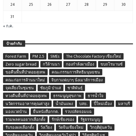
24
25
26
27
28
29
30
31
« ก.ค.
ป้ายกำกับ
Forest Farm
PM 2.5
SMEs
The Chocolate Factory เชียงใหม่
Zero sugar bread
กวีล้านนา
กองกำลังผาเมือง
ขบถโรมานซ์
ขอคืนพื้นที่ป่าดอยสุเทพ
คณะกรรมการสิทธิมนุษยชน
คณะก่อการล้านนาใหม่
จิบกาแฟเบาๆ นั่งเมาส์การเมือง
จุดเสี่ยงในชุมชน
ชัยภูมิ ป่าแส
ชาติพันธุ์
ทวงคืนพื้นที่ป่าดอยสุเทพ
ธรรมนูญสุขภาพ
ธารน้ำใจ
นวัตกรรมอาหารคุณค่าสูง
น้ำมันแพง
บสย.
ปี๋ใหม่เมือง
มลาบรี
มองแวดบ้าน
ยื่นหนังสือกกต.
รวบปลัดจอมแฉ
รวมพลคนอยากเลือกตั้ง
รักษ์เชียงของ
รัฐธรรมนูญ
รับรองผลเลือกตั้ง
วังเวียง
วัดจีนเชียงใหม่
วิกฤติฝุ่นควัน
วิกฤติหมอกควัน
วิกฤติหมอกควันไฟป่า
วิจิตรศิลป์ มช.