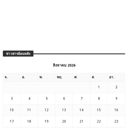
1
2
3
4
5
6
7
8
9
10
11
12
13
14
15
16
17
18
19
20
21
22
23
24
25
26
27
28
29
30
31
« ก.ค.
ป้ายกำกับ
Forest Farm
PM 2.5
SMEs
The Chocolate Factory เชียงใหม่
Zero sugar bread
กวีล้านนา
กองกำลังผาเมือง
ขบถโรมานซ์
ขอคืนพื้นที่ป่าดอยสุเทพ
คณะกรรมการสิทธิมนุษยชน
คณะก่อการล้านนาใหม่
จิบกาแฟเบาๆ นั่งเมาส์การเมือง
จุดเสี่ยงในชุมชน
ชัยภูมิ ป่าแส
ชาติพันธุ์