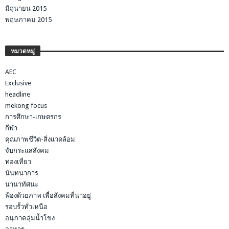
ท่องเที่ยว
นันทนาการ
นานาทัศนะ
ฟ้องด้วยภาพ เพื่อสังคมที่น่าอยู่
รอบรั้วทั่วเหนือ
อนุภาคลุ่มน้ำโขง
อาหาร
อาเซียน +3
เศรษฐกิจ
นิยาม
เข้าสู่ระบบ
เข้าฟีด
แสดงความเห็นฟีด
WordPress.org