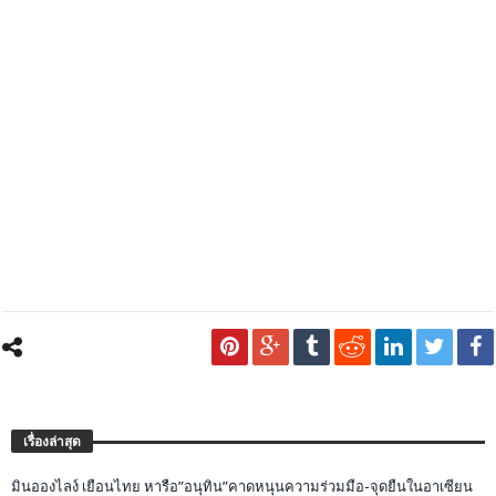
เรื่องล่าสุด
มินอองไลง์ เยือนไทย หารือ”อนุทิน”คาดหนุนความร่วมมือ-จุดยืนในอาเซียน
สสว. สัญจรเสริมแกร่ง SME ทั่วไทย ปักหมุดแรกที่ภาคเหนือ
นายกอบจ.เชียงใหม่นำสำรวจความพร้อมรับตรวจประเมินทางเทคนิคจากที่
ปรึกษาคณะกรรมการมรดกโลก ที่จะลงพื้นที่ 3-8 ส.ค.นี้
กลุ่มจังหวัดภาคเหนือตอนบน 1 ขับเคลื่อนเศรษฐกิจเมืองเหนือ จัดงาน “เกษตร
เมืองเหนือ 2569” ยกร้านเด็ดสินค้าเกษตรปลอดภัย 3. จังหวัด มาให้เลือกจุใจ ณ
เซ็นทรัล เชียงใหม่ แอร์พอร์ต 25-29 ก.ค. นี้!
เชียงใหม่ เตรียมจัดงานใหญ่ “มหกรรมท่องเที่ยวชาติพันธุ์ สีสันแห่งล้านนา” ส่ง
เสริมการท่องเที่ยวเชิงวัฒนธรรม และกระตุ้นเศรษฐกิจภาคเหนือ
FACEBOOK