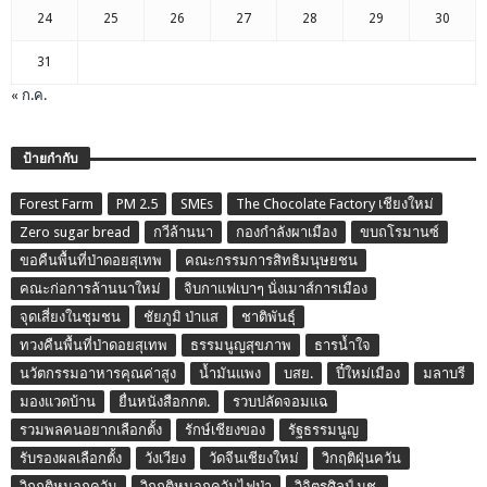
ทวงคืนพื้นที่ป่าดอยสุเทพ
ธรรมนูญสุขภาพ
ธารน้ำใจ
นวัตกรรมอาหารคุณค่าสูง
น้ำมันแพง
บสย.
ปี๋ใหม่เมือง
มลาบรี
มองแวดบ้าน
ยื่นหนังสือกกต.
รวบปลัดจอมแฉ
รวมพลคนอยากเลือกตั้ง
รักษ์เชียงของ
รัฐธรรมนูญ
รับรองผลเลือกตั้ง
วังเวียง
วัดจีนเชียงใหม่
วิกฤติฝุ่นควัน
วิกฤติหมอกควัน
วิกฤติหมอกควันไฟป่า
วิจิตรศิลป์ มช.
วิสามัญฆาตกรรม
สภากาแฟ
สสส.สำนัก 3
สสส.สำนัก 5
สสส.สำนัก 6
สังคมสุขภาวะ
สารพิษจากเหมืองแร่ปนเปื้อนแม่น้ำ
สิ้นแสงดาว
สื่อสร้างสรรค์
หมอกควันไฟป่า
หัวคิวบัตรชมพู
เครือข่ายขอคืนพื้นที่ป่าดอยสุเทพ
เครือข่ายประชาชนปกป้องแม่น้ำ
เครือข่ายเยาวชนต้นกล้าชนเผ่าพื้นเมือง
เผด็จการ
เยาวชนนักกิจกรรมลาหู่
เล่งเน่ยยี่
เวทีวิชาการไม่ใช่ค่ายทหาร
เสรีอินทนิล
เหมืองแร่ต้นน้ำกก-น้ำสาย
แม่น้ำโขง
แม่แจ่มโมเดล
แสงดาว ศรัทธามั่น
โรงเรียนผู้สูงอายุ
ไฟป่า