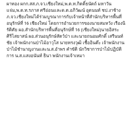
ผาทอง ผกก.สส.ภ.จว.เชียงใหม่,พ.ต.ท.กิตติ์ธนัตถ์ มหาวัน
แจ่ม,พ.ต.ท.รภาส ศรีอ่อนและด.ต.อภิวัฒน์ อุตนนท์ ชป.งาช้าง
ภ.จว.เชียงใหม่ได้ร่วมบูรณาการกับเจ้าหน้าที่สำนักบริหารพื้นที่
อนุรักษ์ที่ 16 เชียงใหม่ โดยการอำนวยการของนายสมหวัง เรืองนิ
รัติศัย ผอ.สำนักบริหารพื้นที่อนุรักษ์ที่ 16 (เชียงใหม่)นายอิสระ
ศิริไสยาสน์ ผอ.ส่วนอนุรักษ์สัตว์ป่า และนายถนอมศักดิ์ เสรีนนท์
ชัย เจ้าพนักงานป่าไม้อาวุโส นายทรงวุฒิ เชื้ออินต๊ะ เจ้าพนักงาน
ป่าไม้ชำนาญงานและน.ส.อำพร คำขัติ นักวิชาการป่าไม้ปฏิบัติ
การ น.ส.แสงอนันท์ ธินา พนักงานเจ้าเหมา