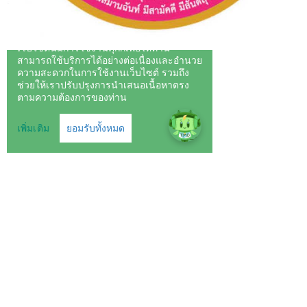
ข่าวสารย้อนหลัง
สิงหาคม 2026
จ.
อ.
พ.
พฤ.
ศ.
ส.
อา.