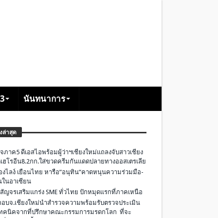
+3
นันทนาการ
องล่าสุด
จภาค5 ดีเอสไอพร้อมผู้ว่าฯเชียงใหม่แถลงจับสาวเชียง
เฮโรอีน8.2กก.ใส่ขวดครีมกันแดดปลายทางออสเตรเลีย
องไลง์ เยือนไทย หารือ”อนุทิน”คาดหนุนความร่วมมือ-
ืนในอาเซียน
 สัญจรเสริมแกร่ง SME ทั่วไทย ปักหมุดแรกที่ภาคเหนือ
อบจ.เชียงใหม่นำสำรวจความพร้อมรับตรวจประเมิน
ทคนิคจากที่ปรึกษาคณะกรรมการมรดกโลก ที่จะ