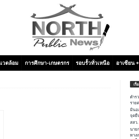
งแวดล้อม
การศึกษา-เกษตรกร
รอบรั้วทั่วเหนือ
อาเซียน 
เรื่
ตำรว
รายด
มินอ
จุดย
สสว.
นายก
ทางเ