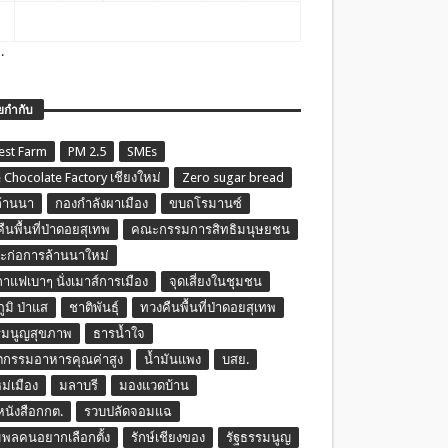
.
ยกำกับ
est Farm
PM 2.5
SMEs
 Chocolate Factory เชียงใหม่
Zero sugar bread
ล้านนา
กองกำลังผาเมือง
ขบถโรมานซ์
ืนพื้นที่ป่าดอยสุเทพ
คณะกรรมการสิทธิมนุษยชน
ก่อการล้านนาใหม่
กาแฟเบาๆ นั่งเมาส์การเมือง
จุดเสี่ยงในชุมชน
ภูมิ ป่าแส
ชาติพันธุ์
ทวงคืนพื้นที่ป่าดอยสุเทพ
รมนูญสุขภาพ
ธารน้ำใจ
ตกรรมอาหารคุณค่าสูง
น้ำมันแพง
บสย.
หม่เมือง
มลาบรี
มองแวดบ้าน
นหนังสือกกต.
รวบปลัดจอมแฉ
พลคนอยากเลือกตั้ง
รักษ์เชียงของ
รัฐธรรมนูญ