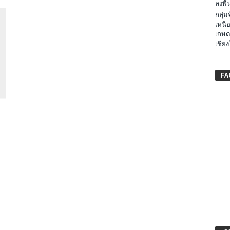
ลงพื้น
กลุ่
เหนือ
เกษต
เชียง
FA