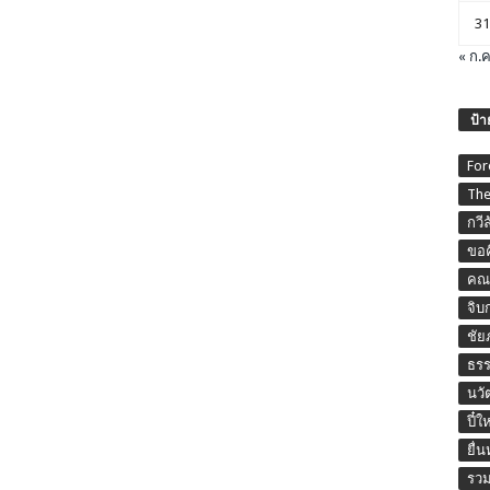
31
« ก.ค
ป้า
For
The
กวี
ขอค
คณะ
จิบ
ชัย
ธร
นวั
ปี๋ใ
ยื่
รวม