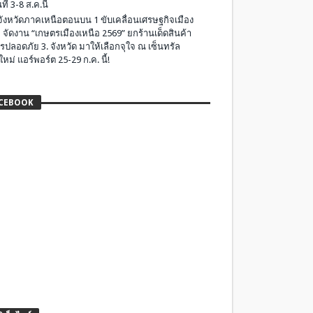
ที่ 3-8 ส.ค.นี้
มจังหวัดภาคเหนือตอนบน 1 ขับเคลื่อนเศรษฐกิจเมือง
 จัดงาน “เกษตรเมืองเหนือ 2569” ยกร้านเด็ดสินค้า
รปลอดภัย 3. จังหวัด มาให้เลือกจุใจ ณ เซ็นทรัล
ใหม่ แอร์พอร์ต 25-29 ก.ค. นี้!
CEBOOK