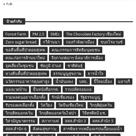
« ก.ค.
ป้ายกำกับ
Forest Farm
PM 2.5
SMEs
The Chocolate Factory เชียงใหม่
Zero sugar bread
กวีล้านนา
กองกำลังผาเมือง
ขบถโรมานซ์
ขอคืนพื้นที่ป่าดอยสุเทพ
คณะกรรมการสิทธิมนุษยชน
คณะก่อการล้านนาใหม่
จิบกาแฟเบาๆ นั่งเมาส์การเมือง
จุดเสี่ยงในชุมชน
ชัยภูมิ ป่าแส
ชาติพันธุ์
ทวงคืนพื้นที่ป่าดอยสุเทพ
ธรรมนูญสุขภาพ
ธารน้ำใจ
นวัตกรรมอาหารคุณค่าสูง
น้ำมันแพง
บสย.
ปี๋ใหม่เมือง
มลาบรี
มองแวดบ้าน
ยื่นหนังสือกกต.
รวบปลัดจอมแฉ
รวมพลคนอยากเลือกตั้ง
รักษ์เชียงของ
รัฐธรรมนูญ
รับรองผลเลือกตั้ง
วังเวียง
วัดจีนเชียงใหม่
วิกฤติฝุ่นควัน
วิกฤติหมอกควัน
วิกฤติหมอกควันไฟป่า
วิจิตรศิลป์ มช.
วิสามัญฆาตกรรม
สภากาแฟ
สสส.สำนัก 3
สสส.สำนัก 5
สสส.สำนัก 6
สังคมสุขภาวะ
สารพิษจากเหมืองแร่ปนเปื้อนแม่น้ำ