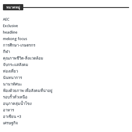
หมวดหมู่
AEC
Exclusive
headline
mekong focus
การศึกษา-เกษตรกร
กีฬา
คุณภาพชีวิต-สิ่งแวดล้อม
จับกระแสสังคม
ท่องเที่ยว
นันทนาการ
นานาทัศนะ
ฟ้องด้วยภาพ เพื่อสังคมที่น่าอยู่
รอบรั้วทั่วเหนือ
อนุภาคลุ่มน้ำโขง
อาหาร
อาเซียน +3
เศรษฐกิจ