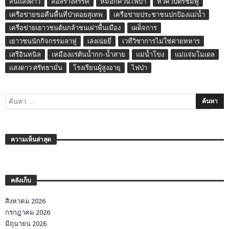
สิ้นแสงดาว
สื่อสร้างสรรค์
หมอกควันไฟป่า
หัวคิวบัตรชมพู
เครือข่ายขอคืนพื้นที่ป่าดอยสุเทพ
เครือข่ายประชาชนปกป้องแม่น้ำ
เครือข่ายเยาวชนต้นกล้าชนเผ่าพื้นเมือง
เผด็จการ
เยาวชนนักกิจกรรมลาหู่
เล่งเน่ยยี่
เวทีวิชาการไม่ใช่ค่ายทหาร
เสรีอินทนิล
เหมืองแร่ต้นน้ำกก-น้ำสาย
แม่น้ำโขง
แม่แจ่มโมเดล
แสงดาว ศรัทธามั่น
โรงเรียนผู้สูงอายุ
ไฟป่า
ความเห็นล่าสุด
คลังเก็บ
สิงหาคม 2026
กรกฎาคม 2026
มิถุนายน 2026