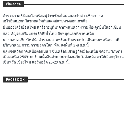
เรื่องล่าสุด
ตำรวจภาค5 ดีเอสไอพร้อมผู้ว่าฯเชียงใหม่แถลงจับสาวเชียงรายด
เฮโรอีน8.2กก.ใส่ขวดครีมกันแดดปลายทางออสเตรเลีย
มินอองไลง์ เยือนไทย หารือ”อนุทิน”คาดหนุนความร่วมมือ-จุดยืนในอาเซียน
สสว. สัญจรเสริมแกร่ง SME ทั่วไทย ปักหมุดแรกที่ภาคเหนือ
นายกอบจ.เชียงใหม่นำสำรวจความพร้อมรับตรวจประเมินทางเทคนิคจากที่
ปรึกษาคณะกรรมการมรดกโลก ที่จะลงพื้นที่ 3-8 ส.ค.นี้
กลุ่มจังหวัดภาคเหนือตอนบน 1 ขับเคลื่อนเศรษฐกิจเมืองเหนือ จัดงาน “เกษตร
เมืองเหนือ 2569” ยกร้านเด็ดสินค้าเกษตรปลอดภัย 3. จังหวัด มาให้เลือกจุใจ ณ
เซ็นทรัล เชียงใหม่ แอร์พอร์ต 25-29 ก.ค. นี้!
FACEBOOK