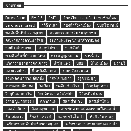
ป้ายกำกับ
Forest Farm
PM 2.5
SMEs
The Chocolate Factory เชียงใหม่
Zero sugar bread
กวีล้านนา
กองกำลังผาเมือง
ขบถโรมานซ์
ขอคืนพื้นที่ป่าดอยสุเทพ
คณะกรรมการสิทธิมนุษยชน
คณะก่อการล้านนาใหม่
จิบกาแฟเบาๆ นั่งเมาส์การเมือง
จุดเสี่ยงในชุมชน
ชัยภูมิ ป่าแส
ชาติพันธุ์
ทวงคืนพื้นที่ป่าดอยสุเทพ
ธรรมนูญสุขภาพ
ธารน้ำใจ
นวัตกรรมอาหารคุณค่าสูง
น้ำมันแพง
บสย.
ปี๋ใหม่เมือง
มลาบรี
มองแวดบ้าน
ยื่นหนังสือกกต.
รวบปลัดจอมแฉ
รวมพลคนอยากเลือกตั้ง
รักษ์เชียงของ
รัฐธรรมนูญ
รับรองผลเลือกตั้ง
วังเวียง
วัดจีนเชียงใหม่
วิกฤติฝุ่นควัน
วิกฤติหมอกควัน
วิกฤติหมอกควันไฟป่า
วิจิตรศิลป์ มช.
วิสามัญฆาตกรรม
สภากาแฟ
สสส.สำนัก 3
สสส.สำนัก 5
สสส.สำนัก 6
สังคมสุขภาวะ
สารพิษจากเหมืองแร่ปนเปื้อนแม่น้ำ
สิ้นแสงดาว
สื่อสร้างสรรค์
หมอกควันไฟป่า
หัวคิวบัตรชมพู
เครือข่ายขอคืนพื้นที่ป่าดอยสุเทพ
เครือข่ายประชาชนปกป้องแม่น้ำ