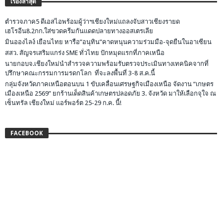
เรื่องล่าสุด
ตำรวจภาค5 ดีเอสไอพร้อมผู้ว่าฯเชียงใหม่แถลงจับสาวเชียงรายด
เฮโรอีน8.2กก.ใส่ขวดครีมกันแดดปลายทางออสเตรเลีย
มินอองไลง์ เยือนไทย หารือ”อนุทิน”คาดหนุนความร่วมมือ-จุดยืนในอาเซียน
สสว. สัญจรเสริมแกร่ง SME ทั่วไทย ปักหมุดแรกที่ภาคเหนือ
นายกอบจ.เชียงใหม่นำสำรวจความพร้อมรับตรวจประเมินทางเทคนิคจากที่
ปรึกษาคณะกรรมการมรดกโลก ที่จะลงพื้นที่ 3-8 ส.ค.นี้
กลุ่มจังหวัดภาคเหนือตอนบน 1 ขับเคลื่อนเศรษฐกิจเมืองเหนือ จัดงาน “เกษตร
เมืองเหนือ 2569” ยกร้านเด็ดสินค้าเกษตรปลอดภัย 3. จังหวัด มาให้เลือกจุใจ ณ
เซ็นทรัล เชียงใหม่ แอร์พอร์ต 25-29 ก.ค. นี้!
FACEBOOK