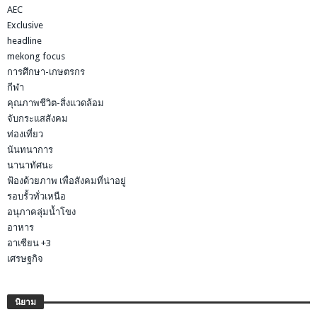
AEC
Exclusive
headline
mekong focus
การศึกษา-เกษตรกร
กีฬา
คุณภาพชีวิต-สิ่งแวดล้อม
จับกระแสสังคม
ท่องเที่ยว
นันทนาการ
นานาทัศนะ
ฟ้องด้วยภาพ เพื่อสังคมที่น่าอยู่
รอบรั้วทั่วเหนือ
อนุภาคลุ่มน้ำโขง
อาหาร
อาเซียน +3
เศรษฐกิจ
นิยาม