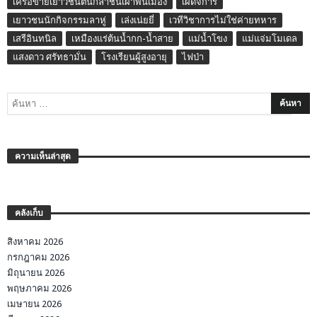
เครือข่ายเยาวชนต้นกล้าชนเผ่าพื้นเมือง
เผด็จการ
เยาวชนนักกิจกรรมลาหู่
เล่งเน่ยยี่
เวทีวิชาการไม่ใช่ค่ายทหาร
เสรีอินทนิล
เหมืองแร่ต้นน้ำกก-น้ำสาย
แม่น้ำโขง
แม่แจ่มโมเดล
แสงดาว ศรัทธามั่น
โรงเรียนผู้สูงอายุ
ไฟป่า
ความเห็นล่าสุด
คลังเก็บ
สิงหาคม 2026
กรกฎาคม 2026
มิถุนายน 2026
พฤษภาคม 2026
เมษายน 2026