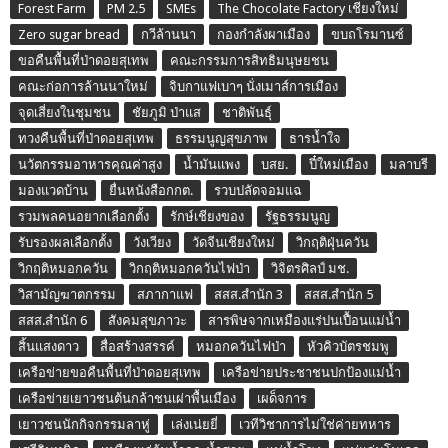
Forest Farm
PM 2.5
SMEs
The Chocolate Factory เชียงใหม่
Zero sugar bread
กวีล้านนา
กองกำลังผาเมือง
ขบถโรมานซ์
ขอคืนพื้นที่ป่าดอยสุเทพ
คณะกรรมการสิทธิมนุษยชน
คณะก่อการล้านนาใหม่
จิบกาแฟเบาๆ นั่งเมาส์การเมือง
จุดเสี่ยงในชุมชน
ชัยภูมิ ป่าแส
ชาติพันธุ์
ทวงคืนพื้นที่ป่าดอยสุเทพ
ธรรมนูญสุขภาพ
ธารน้ำใจ
นวัตกรรมอาหารคุณค่าสูง
น้ำมันแพง
บสย.
ปี๋ใหม่เมือง
มลาบรี
มองแวดบ้าน
ยื่นหนังสือกกต.
รวบปลัดจอมแฉ
รวมพลคนอยากเลือกตั้ง
รักษ์เชียงของ
รัฐธรรมนูญ
รับรองผลเลือกตั้ง
วังเวียง
วัดจีนเชียงใหม่
วิกฤติฝุ่นควัน
วิกฤติหมอกควัน
วิกฤติหมอกควันไฟป่า
วิจิตรศิลป์ มช.
วิสามัญฆาตกรรม
สภากาแฟ
สสส.สำนัก 3
สสส.สำนัก 5
สสส.สำนัก 6
สังคมสุขภาวะ
สารพิษจากเหมืองแร่ปนเปื้อนแม่น้ำ
สิ้นแสงดาว
สื่อสร้างสรรค์
หมอกควันไฟป่า
หัวคิวบัตรชมพู
เครือข่ายขอคืนพื้นที่ป่าดอยสุเทพ
เครือข่ายประชาชนปกป้องแม่น้ำ
เครือข่ายเยาวชนต้นกล้าชนเผ่าพื้นเมือง
เผด็จการ
เยาวชนนักกิจกรรมลาหู่
เล่งเน่ยยี่
เวทีวิชาการไม่ใช่ค่ายทหาร