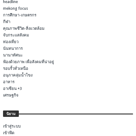
headline
mekong focus
การศึกษา-เกษตรกร
กีฬา
คุณภาพชีวิต-สิ่งแวดล้อม
จับกระแสสังคม
ท่องเที่ยว
นันทนาการ
นานาทัศนะ
ฟ้องด้วยภาพ เพื่อสังคมที่น่าอยู่
รอบรั้วทั่วเหนือ
อนุภาคลุ่มน้ำโขง
อาหาร
อาเซียน +3
เศรษฐกิจ
นิยาม
เข้าสู่ระบบ
เข้าฟีด