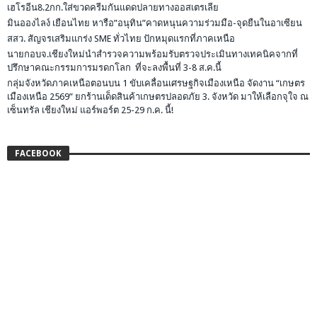
เฮโรอีน8.2กก.ใส่ขวดครีมกันแดดปลายทางออสเตรเลีย
มินอองไลง์ เยือนไทย หารือ”อนุทิน”คาดหนุนความร่วมมือ-จุดยืนในอาเซียน
สสว. สัญจรเสริมแกร่ง SME ทั่วไทย ปักหมุดแรกที่ภาคเหนือ
นายกอบจ.เชียงใหม่นำสำรวจความพร้อมรับตรวจประเมินทางเทคนิคจากที่
ปรึกษาคณะกรรมการมรดกโลก ที่จะลงพื้นที่ 3-8 ส.ค.นี้
กลุ่มจังหวัดภาคเหนือตอนบน 1 ขับเคลื่อนเศรษฐกิจเมืองเหนือ จัดงาน “เกษตร
เมืองเหนือ 2569” ยกร้านเด็ดสินค้าเกษตรปลอดภัย 3. จังหวัด มาให้เลือกจุใจ ณ
เซ็นทรัล เชียงใหม่ แอร์พอร์ต 25-29 ก.ค. นี้!
FACEBOOK