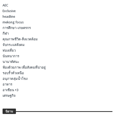
AEC
Exclusive
headline
mekong focus
การศึกษา-เกษตรกร
กีฬา
คุณภาพชีวิต-สิ่งแวดล้อม
จับกระแสสังคม
ท่องเที่ยว
นันทนาการ
นานาทัศนะ
ฟ้องด้วยภาพ เพื่อสังคมที่น่าอยู่
รอบรั้วทั่วเหนือ
อนุภาคลุ่มน้ำโขง
อาหาร
อาเซียน +3
เศรษฐกิจ
นิยาม