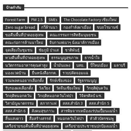
ป้ายกำกับ
Forest Farm
PM 2.5
SMEs
The Chocolate Factory เชียงใหม่
Zero sugar bread
กวีล้านนา
กองกำลังผาเมือง
ขบถโรมานซ์
ขอคืนพื้นที่ป่าดอยสุเทพ
คณะกรรมการสิทธิมนุษยชน
คณะก่อการล้านนาใหม่
จิบกาแฟเบาๆ นั่งเมาส์การเมือง
จุดเสี่ยงในชุมชน
ชัยภูมิ ป่าแส
ชาติพันธุ์
ทวงคืนพื้นที่ป่าดอยสุเทพ
ธรรมนูญสุขภาพ
ธารน้ำใจ
นวัตกรรมอาหารคุณค่าสูง
น้ำมันแพง
บสย.
ปี๋ใหม่เมือง
มลาบรี
มองแวดบ้าน
ยื่นหนังสือกกต.
รวบปลัดจอมแฉ
รวมพลคนอยากเลือกตั้ง
รักษ์เชียงของ
รัฐธรรมนูญ
รับรองผลเลือกตั้ง
วังเวียง
วัดจีนเชียงใหม่
วิกฤติฝุ่นควัน
วิกฤติหมอกควัน
วิกฤติหมอกควันไฟป่า
วิจิตรศิลป์ มช.
วิสามัญฆาตกรรม
สภากาแฟ
สสส.สำนัก 3
สสส.สำนัก 5
สสส.สำนัก 6
สังคมสุขภาวะ
สารพิษจากเหมืองแร่ปนเปื้อนแม่น้ำ
สิ้นแสงดาว
สื่อสร้างสรรค์
หมอกควันไฟป่า
หัวคิวบัตรชมพู
เครือข่ายขอคืนพื้นที่ป่าดอยสุเทพ
เครือข่ายประชาชนปกป้องแม่น้ำ