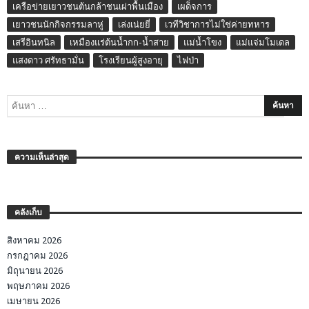
เครือข่ายเยาวชนต้นกล้าชนเผ่าพื้นเมือง
เผด็จการ
เยาวชนนักกิจกรรมลาหู่
เล่งเน่ยยี่
เวทีวิชาการไม่ใช่ค่ายทหาร
เสรีอินทนิล
เหมืองแร่ต้นน้ำกก-น้ำสาย
แม่น้ำโขง
แม่แจ่มโมเดล
แสงดาว ศรัทธามั่น
โรงเรียนผู้สูงอายุ
ไฟป่า
ความเห็นล่าสุด
คลังเก็บ
สิงหาคม 2026
กรกฎาคม 2026
มิถุนายน 2026
พฤษภาคม 2026
เมษายน 2026