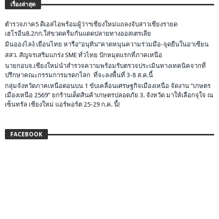
เรื่องล่าสุด
ตำรวจภาค5 ดีเอสไอพร้อมผู้ว่าฯเชียงใหม่แถลงจับสาวเชียงรายด
เฮโรอีน8.2กก.ใส่ขวดครีมกันแดดปลายทางออสเตรเลีย
มินอองไลง์ เยือนไทย หารือ”อนุทิน”คาดหนุนความร่วมมือ-จุดยืนในอาเซียน
สสว. สัญจรเสริมแกร่ง SME ทั่วไทย ปักหมุดแรกที่ภาคเหนือ
นายกอบจ.เชียงใหม่นำสำรวจความพร้อมรับตรวจประเมินทางเทคนิคจากที่
ปรึกษาคณะกรรมการมรดกโลก ที่จะลงพื้นที่ 3-8 ส.ค.นี้
กลุ่มจังหวัดภาคเหนือตอนบน 1 ขับเคลื่อนเศรษฐกิจเมืองเหนือ จัดงาน “เกษตร
เมืองเหนือ 2569” ยกร้านเด็ดสินค้าเกษตรปลอดภัย 3. จังหวัด มาให้เลือกจุใจ ณ
เซ็นทรัล เชียงใหม่ แอร์พอร์ต 25-29 ก.ค. นี้!
FACEBOOK