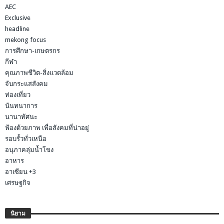
AEC
Exclusive
headline
mekong focus
การศึกษา-เกษตรกร
กีฬา
คุณภาพชีวิต-สิ่งแวดล้อม
จับกระแสสังคม
ท่องเที่ยว
นันทนาการ
นานาทัศนะ
ฟ้องด้วยภาพ เพื่อสังคมที่น่าอยู่
รอบรั้วทั่วเหนือ
อนุภาคลุ่มน้ำโขง
อาหาร
อาเซียน +3
เศรษฐกิจ
นิยาม