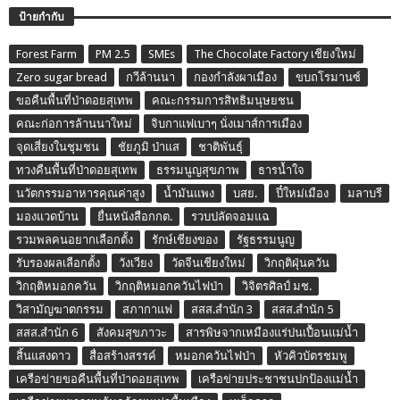
ป้ายกำกับ
Forest Farm
PM 2.5
SMEs
The Chocolate Factory เชียงใหม่
Zero sugar bread
กวีล้านนา
กองกำลังผาเมือง
ขบถโรมานซ์
ขอคืนพื้นที่ป่าดอยสุเทพ
คณะกรรมการสิทธิมนุษยชน
คณะก่อการล้านนาใหม่
จิบกาแฟเบาๆ นั่งเมาส์การเมือง
จุดเสี่ยงในชุมชน
ชัยภูมิ ป่าแส
ชาติพันธุ์
ทวงคืนพื้นที่ป่าดอยสุเทพ
ธรรมนูญสุขภาพ
ธารน้ำใจ
นวัตกรรมอาหารคุณค่าสูง
น้ำมันแพง
บสย.
ปี๋ใหม่เมือง
มลาบรี
มองแวดบ้าน
ยื่นหนังสือกกต.
รวบปลัดจอมแฉ
รวมพลคนอยากเลือกตั้ง
รักษ์เชียงของ
รัฐธรรมนูญ
รับรองผลเลือกตั้ง
วังเวียง
วัดจีนเชียงใหม่
วิกฤติฝุ่นควัน
วิกฤติหมอกควัน
วิกฤติหมอกควันไฟป่า
วิจิตรศิลป์ มช.
วิสามัญฆาตกรรม
สภากาแฟ
สสส.สำนัก 3
สสส.สำนัก 5
สสส.สำนัก 6
สังคมสุขภาวะ
สารพิษจากเหมืองแร่ปนเปื้อนแม่น้ำ
สิ้นแสงดาว
สื่อสร้างสรรค์
หมอกควันไฟป่า
หัวคิวบัตรชมพู
เครือข่ายขอคืนพื้นที่ป่าดอยสุเทพ
เครือข่ายประชาชนปกป้องแม่น้ำ