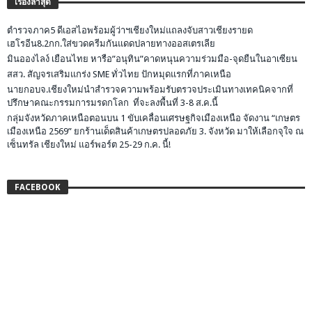
เรื่องล่าสุด
ตำรวจภาค5 ดีเอสไอพร้อมผู้ว่าฯเชียงใหม่แถลงจับสาวเชียงรายด
เฮโรอีน8.2กก.ใส่ขวดครีมกันแดดปลายทางออสเตรเลีย
มินอองไลง์ เยือนไทย หารือ”อนุทิน”คาดหนุนความร่วมมือ-จุดยืนในอาเซียน
สสว. สัญจรเสริมแกร่ง SME ทั่วไทย ปักหมุดแรกที่ภาคเหนือ
นายกอบจ.เชียงใหม่นำสำรวจความพร้อมรับตรวจประเมินทางเทคนิคจากที่
ปรึกษาคณะกรรมการมรดกโลก ที่จะลงพื้นที่ 3-8 ส.ค.นี้
กลุ่มจังหวัดภาคเหนือตอนบน 1 ขับเคลื่อนเศรษฐกิจเมืองเหนือ จัดงาน “เกษตร
เมืองเหนือ 2569” ยกร้านเด็ดสินค้าเกษตรปลอดภัย 3. จังหวัด มาให้เลือกจุใจ ณ
เซ็นทรัล เชียงใหม่ แอร์พอร์ต 25-29 ก.ค. นี้!
FACEBOOK