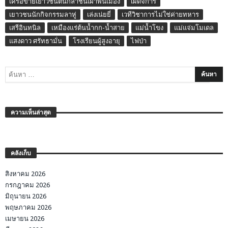
เครือข่ายเยาวชนต้นกล้าชนเผ่าพื้นเมือง
เผด็จการ
เยาวชนนักกิจกรรมลาหู่
เล่งเน่ยยี่
เวทีวิชาการไม่ใช่ค่ายทหาร
เสรีอินทนิล
เหมืองแร่ต้นน้ำกก-น้ำสาย
แม่น้ำโขง
แม่แจ่มโมเดล
แสงดาว ศรัทธามั่น
โรงเรียนผู้สูงอายุ
ไฟป่า
ความเห็นล่าสุด
คลังเก็บ
สิงหาคม 2026
กรกฎาคม 2026
มิถุนายน 2026
พฤษภาคม 2026
เมษายน 2026