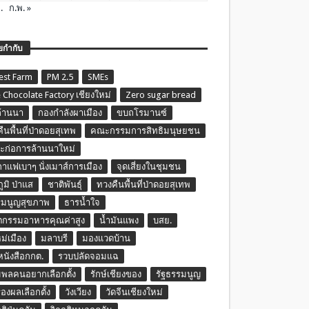
.
ก.พ. »
ยกำกับ
est Farm
PM 2.5
SMEs
 Chocolate Factory เชียงใหม่
Zero sugar bread
ล้านนา
กองกำลังผาเมือง
ขบถโรมานซ์
ืนพื้นที่ป่าดอยสุเทพ
คณะกรรมการสิทธิมนุษยชน
ก่อการล้านนาใหม่
กาแฟเบาๆ นั่งเมาส์การเมือง
จุดเสี่ยงในชุมชน
ภูมิ ป่าแส
ชาติพันธุ์
ทวงคืนพื้นที่ป่าดอยสุเทพ
รมนูญสุขภาพ
ธารน้ำใจ
ตกรรมอาหารคุณค่าสูง
น้ำมันแพง
บสย.
หม่เมือง
มลาบรี
มองแวดบ้าน
นหนังสือกกต.
รวบปลัดจอมแฉ
พลคนอยากเลือกตั้ง
รักษ์เชียงของ
รัฐธรรมนูญ
รองผลเลือกตั้ง
วังเวียง
วัดจีนเชียงใหม่