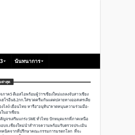
+3
นันทนาการ
องล่าสุด
จภาค5 ดีเอสไอพร้อมผู้ว่าฯเชียงใหม่แถลงจับสาวเชียง
เฮโรอีน8.2กก.ใส่ขวดครีมกันแดดปลายทางออสเตรเลีย
องไลง์ เยือนไทย หารือ”อนุทิน”คาดหนุนความร่วมมือ-
ืนในอาเซียน
 สัญจรเสริมแกร่ง SME ทั่วไทย ปักหมุดแรกที่ภาคเหนือ
อบจ.เชียงใหม่นำสำรวจความพร้อมรับตรวจประเมิน
ทคนิคจากที่ปรึกษาคณะกรรมการมรดกโลก ที่จะ