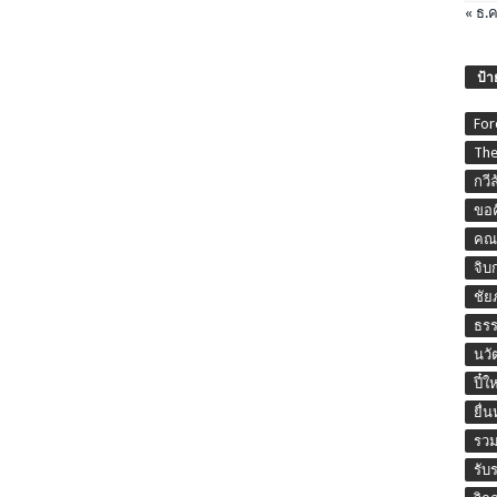
« ธ.ค
ป้า
For
The
กวี
ขอค
คณะ
จิบ
ชัย
ธร
นวั
ปี๋ใ
ยื่
รวม
รับ