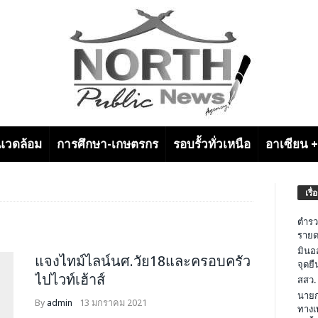
งแวดล้อม
การศึกษา-เกษตรกร
รอบรั้วทั่วเหนือ
อาเซียน 
เรื่
ตำรว
รายด
มินอ
แจงไทม์ไลน์นศ.วัย18และครอบครัว
จุดย
ไปไวท์เฮ้าส์
สสว.
นายก
By
admin
13 มกราคม 2021
ทางเ