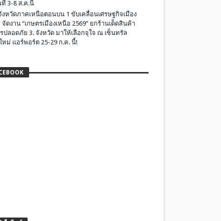
ที่ 3-8 ส.ค.นี้
มจังหวัดภาคเหนือตอนบน 1 ขับเคลื่อนเศรษฐกิจเมือง
 จัดงาน “เกษตรเมืองเหนือ 2569” ยกร้านเด็ดสินค้า
รปลอดภัย 3. จังหวัด มาให้เลือกจุใจ ณ เซ็นทรัล
ใหม่ แอร์พอร์ต 25-29 ก.ค. นี้!
CEBOOK