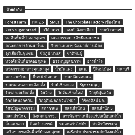
ป้ายกำกับ
Forest Farm
PM 2.5
SMEs
The Chocolate Factory เชียงใหม่
Zero sugar bread
กวีล้านนา
กองกำลังผาเมือง
ขบถโรมานซ์
ขอคืนพื้นที่ป่าดอยสุเทพ
คณะกรรมการสิทธิมนุษยชน
คณะก่อการล้านนาใหม่
จิบกาแฟเบาๆ นั่งเมาส์การเมือง
จุดเสี่ยงในชุมชน
ชัยภูมิ ป่าแส
ชาติพันธุ์
ทวงคืนพื้นที่ป่าดอยสุเทพ
ธรรมนูญสุขภาพ
ธารน้ำใจ
นวัตกรรมอาหารคุณค่าสูง
น้ำมันแพง
บสย.
ปี๋ใหม่เมือง
มลาบรี
มองแวดบ้าน
ยื่นหนังสือกกต.
รวบปลัดจอมแฉ
รวมพลคนอยากเลือกตั้ง
รักษ์เชียงของ
รัฐธรรมนูญ
รับรองผลเลือกตั้ง
วังเวียง
วัดจีนเชียงใหม่
วิกฤติฝุ่นควัน
วิกฤติหมอกควัน
วิกฤติหมอกควันไฟป่า
วิจิตรศิลป์ มช.
วิสามัญฆาตกรรม
สภากาแฟ
สสส.สำนัก 3
สสส.สำนัก 5
สสส.สำนัก 6
สังคมสุขภาวะ
สารพิษจากเหมืองแร่ปนเปื้อนแม่น้ำ
สิ้นแสงดาว
สื่อสร้างสรรค์
หมอกควันไฟป่า
หัวคิวบัตรชมพู
เครือข่ายขอคืนพื้นที่ป่าดอยสุเทพ
เครือข่ายประชาชนปกป้องแม่น้ำ