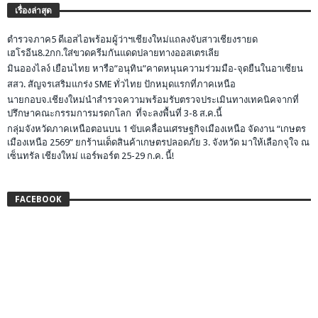
เรื่องล่าสุด
ตำรวจภาค5 ดีเอสไอพร้อมผู้ว่าฯเชียงใหม่แถลงจับสาวเชียงรายด
เฮโรอีน8.2กก.ใส่ขวดครีมกันแดดปลายทางออสเตรเลีย
มินอองไลง์ เยือนไทย หารือ”อนุทิน”คาดหนุนความร่วมมือ-จุดยืนในอาเซียน
สสว. สัญจรเสริมแกร่ง SME ทั่วไทย ปักหมุดแรกที่ภาคเหนือ
นายกอบจ.เชียงใหม่นำสำรวจความพร้อมรับตรวจประเมินทางเทคนิคจากที่
ปรึกษาคณะกรรมการมรดกโลก ที่จะลงพื้นที่ 3-8 ส.ค.นี้
กลุ่มจังหวัดภาคเหนือตอนบน 1 ขับเคลื่อนเศรษฐกิจเมืองเหนือ จัดงาน “เกษตร
เมืองเหนือ 2569” ยกร้านเด็ดสินค้าเกษตรปลอดภัย 3. จังหวัด มาให้เลือกจุใจ ณ
เซ็นทรัล เชียงใหม่ แอร์พอร์ต 25-29 ก.ค. นี้!
FACEBOOK