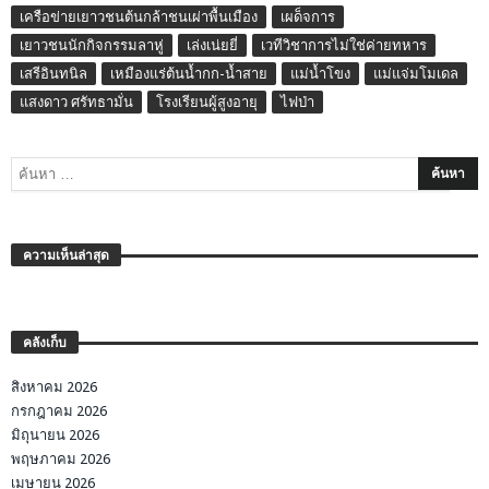
เครือข่ายเยาวชนต้นกล้าชนเผ่าพื้นเมือง
เผด็จการ
เยาวชนนักกิจกรรมลาหู่
เล่งเน่ยยี่
เวทีวิชาการไม่ใช่ค่ายทหาร
เสรีอินทนิล
เหมืองแร่ต้นน้ำกก-น้ำสาย
แม่น้ำโขง
แม่แจ่มโมเดล
แสงดาว ศรัทธามั่น
โรงเรียนผู้สูงอายุ
ไฟป่า
ความเห็นล่าสุด
คลังเก็บ
สิงหาคม 2026
กรกฎาคม 2026
มิถุนายน 2026
พฤษภาคม 2026
เมษายน 2026