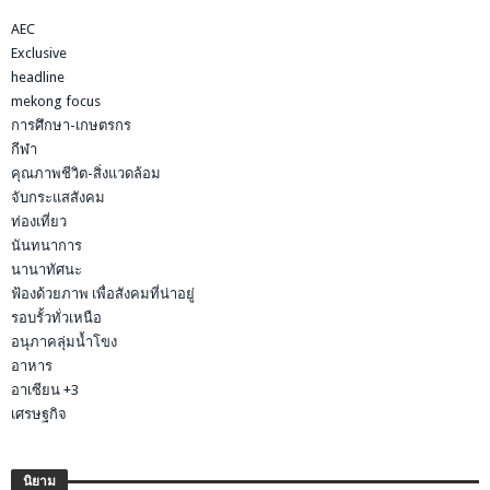
AEC
Exclusive
headline
mekong focus
การศึกษา-เกษตรกร
กีฬา
คุณภาพชีวิต-สิ่งแวดล้อม
จับกระแสสังคม
ท่องเที่ยว
นันทนาการ
นานาทัศนะ
ฟ้องด้วยภาพ เพื่อสังคมที่น่าอยู่
รอบรั้วทั่วเหนือ
อนุภาคลุ่มน้ำโขง
อาหาร
อาเซียน +3
เศรษฐกิจ
นิยาม