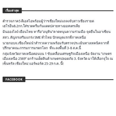
เรื่องล่าสุด
ตำรวจภาค5 ดีเอสไอพร้อมผู้ว่าฯเชียงใหม่แถลงจับสาวเชียงรายด
เฮโรอีน8.2กก.ใส่ขวดครีมกันแดดปลายทางออสเตรเลีย
มินอองไลง์ เยือนไทย หารือ”อนุทิน”คาดหนุนความร่วมมือ-จุดยืนในอาเซียน
สสว. สัญจรเสริมแกร่ง SME ทั่วไทย ปักหมุดแรกที่ภาคเหนือ
นายกอบจ.เชียงใหม่นำสำรวจความพร้อมรับตรวจประเมินทางเทคนิคจากที่
ปรึกษาคณะกรรมการมรดกโลก ที่จะลงพื้นที่ 3-8 ส.ค.นี้
กลุ่มจังหวัดภาคเหนือตอนบน 1 ขับเคลื่อนเศรษฐกิจเมืองเหนือ จัดงาน “เกษตร
เมืองเหนือ 2569” ยกร้านเด็ดสินค้าเกษตรปลอดภัย 3. จังหวัด มาให้เลือกจุใจ ณ
เซ็นทรัล เชียงใหม่ แอร์พอร์ต 25-29 ก.ค. นี้!
FACEBOOK