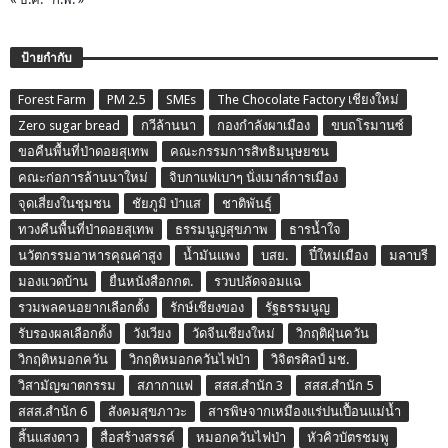
ป้ายกำกับ
Forest Farm
PM 2.5
SMEs
The Chocolate Factory เชียงใหม่
Zero sugar bread
กวีล้านนา
กองกำลังผาเมือง
ขบถโรมานซ์
ขอคืนพื้นที่ป่าดอยสุเทพ
คณะกรรมการสิทธิมนุษยชน
คณะก่อการล้านนาใหม่
จิบกาแฟเบาๆ นั่งเมาส์การเมือง
จุดเสี่ยงในชุมชน
ชัยภูมิ ป่าแส
ชาติพันธุ์
ทวงคืนพื้นที่ป่าดอยสุเทพ
ธรรมนูญสุขภาพ
ธารน้ำใจ
นวัตกรรมอาหารคุณค่าสูง
น้ำมันแพง
บสย.
ปี๋ใหม่เมือง
มลาบรี
มองแวดบ้าน
ยื่นหนังสือกกต.
รวบปลัดจอมแฉ
รวมพลคนอยากเลือกตั้ง
รักษ์เชียงของ
รัฐธรรมนูญ
รับรองผลเลือกตั้ง
วังเวียง
วัดจีนเชียงใหม่
วิกฤติฝุ่นควัน
วิกฤติหมอกควัน
วิกฤติหมอกควันไฟป่า
วิจิตรศิลป์ มช.
วิสามัญฆาตกรรม
สภากาแฟ
สสส.สำนัก 3
สสส.สำนัก 5
สสส.สำนัก 6
สังคมสุขภาวะ
สารพิษจากเหมืองแร่ปนเปื้อนแม่น้ำ
สิ้นแสงดาว
สื่อสร้างสรรค์
หมอกควันไฟป่า
หัวคิวบัตรชมพู