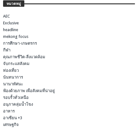
หมวดหมู่
AEC
Exclusive
headline
mekong focus
การศึกษา-เกษตรกร
กีฬา
คุณภาพชีวิต-สิ่งแวดล้อม
จับกระแสสังคม
ท่องเที่ยว
นันทนาการ
นานาทัศนะ
ฟ้องด้วยภาพ เพื่อสังคมที่น่าอยู่
รอบรั้วทั่วเหนือ
อนุภาคลุ่มน้ำโขง
อาหาร
อาเซียน +3
เศรษฐกิจ