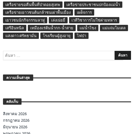
เครือข่ายขอคืนพื้นที่ป่าดอยสุเทพ
เครือข่ายประชาชนปกป้องแม่น้ำ
เครือข่ายเยาวชนต้นกล้าชนเผ่าพื้นเมือง
เผด็จการ
เยาวชนนักกิจกรรมลาหู่
เล่งเน่ยยี่
เวทีวิชาการไม่ใช่ค่ายทหาร
เสรีอินทนิล
เหมืองแร่ต้นน้ำกก-น้ำสาย
แม่น้ำโขง
แม่แจ่มโมเดล
แสงดาว ศรัทธามั่น
โรงเรียนผู้สูงอายุ
ไฟป่า
ความเห็นล่าสุด
คลังเก็บ
สิงหาคม 2026
กรกฎาคม 2026
มิถุนายน 2026
พฤษภาคม 2026