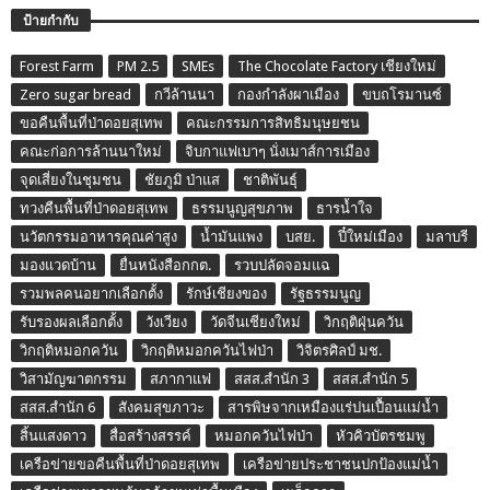
ป้ายกำกับ
Forest Farm
PM 2.5
SMEs
The Chocolate Factory เชียงใหม่
Zero sugar bread
กวีล้านนา
กองกำลังผาเมือง
ขบถโรมานซ์
ขอคืนพื้นที่ป่าดอยสุเทพ
คณะกรรมการสิทธิมนุษยชน
คณะก่อการล้านนาใหม่
จิบกาแฟเบาๆ นั่งเมาส์การเมือง
จุดเสี่ยงในชุมชน
ชัยภูมิ ป่าแส
ชาติพันธุ์
ทวงคืนพื้นที่ป่าดอยสุเทพ
ธรรมนูญสุขภาพ
ธารน้ำใจ
นวัตกรรมอาหารคุณค่าสูง
น้ำมันแพง
บสย.
ปี๋ใหม่เมือง
มลาบรี
มองแวดบ้าน
ยื่นหนังสือกกต.
รวบปลัดจอมแฉ
รวมพลคนอยากเลือกตั้ง
รักษ์เชียงของ
รัฐธรรมนูญ
รับรองผลเลือกตั้ง
วังเวียง
วัดจีนเชียงใหม่
วิกฤติฝุ่นควัน
วิกฤติหมอกควัน
วิกฤติหมอกควันไฟป่า
วิจิตรศิลป์ มช.
วิสามัญฆาตกรรม
สภากาแฟ
สสส.สำนัก 3
สสส.สำนัก 5
สสส.สำนัก 6
สังคมสุขภาวะ
สารพิษจากเหมืองแร่ปนเปื้อนแม่น้ำ
สิ้นแสงดาว
สื่อสร้างสรรค์
หมอกควันไฟป่า
หัวคิวบัตรชมพู
เครือข่ายขอคืนพื้นที่ป่าดอยสุเทพ
เครือข่ายประชาชนปกป้องแม่น้ำ