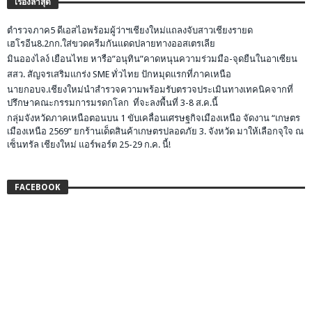
เรื่องล่าสุด
ตำรวจภาค5 ดีเอสไอพร้อมผู้ว่าฯเชียงใหม่แถลงจับสาวเชียงรายด
เฮโรอีน8.2กก.ใส่ขวดครีมกันแดดปลายทางออสเตรเลีย
มินอองไลง์ เยือนไทย หารือ”อนุทิน”คาดหนุนความร่วมมือ-จุดยืนในอาเซียน
สสว. สัญจรเสริมแกร่ง SME ทั่วไทย ปักหมุดแรกที่ภาคเหนือ
นายกอบจ.เชียงใหม่นำสำรวจความพร้อมรับตรวจประเมินทางเทคนิคจากที่
ปรึกษาคณะกรรมการมรดกโลก ที่จะลงพื้นที่ 3-8 ส.ค.นี้
กลุ่มจังหวัดภาคเหนือตอนบน 1 ขับเคลื่อนเศรษฐกิจเมืองเหนือ จัดงาน “เกษตร
เมืองเหนือ 2569” ยกร้านเด็ดสินค้าเกษตรปลอดภัย 3. จังหวัด มาให้เลือกจุใจ ณ
เซ็นทรัล เชียงใหม่ แอร์พอร์ต 25-29 ก.ค. นี้!
FACEBOOK