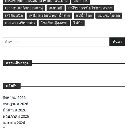
เครือข่ายเยาวชนต้นกล้าชนเผ่าพื้นเมือง
เผด็จการ
เยาวชนนักกิจกรรมลาหู่
เล่งเน่ยยี่
เวทีวิชาการไม่ใช่ค่ายทหาร
เสรีอินทนิล
เหมืองแร่ต้นน้ำกก-น้ำสาย
แม่น้ำโขง
แม่แจ่มโมเดล
แสงดาว ศรัทธามั่น
โรงเรียนผู้สูงอายุ
ไฟป่า
ความเห็นล่าสุด
คลังเก็บ
สิงหาคม 2026
กรกฎาคม 2026
มิถุนายน 2026
พฤษภาคม 2026
เมษายน 2026