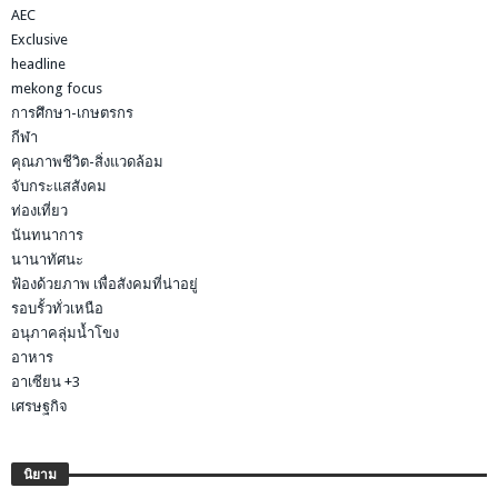
AEC
Exclusive
headline
mekong focus
การศึกษา-เกษตรกร
กีฬา
คุณภาพชีวิต-สิ่งแวดล้อม
จับกระแสสังคม
ท่องเที่ยว
นันทนาการ
นานาทัศนะ
ฟ้องด้วยภาพ เพื่อสังคมที่น่าอยู่
รอบรั้วทั่วเหนือ
อนุภาคลุ่มน้ำโขง
อาหาร
อาเซียน +3
เศรษฐกิจ
นิยาม