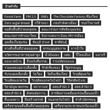
ป้ายกำกับ
Forest Farm
PM 2.5
SMEs
The Chocolate Factory เชียงใหม่
Zero sugar bread
กวีล้านนา
กองกำลังผาเมือง
ขบถโรมานซ์
ขอคืนพื้นที่ป่าดอยสุเทพ
คณะกรรมการสิทธิมนุษยชน
คณะก่อการล้านนาใหม่
จิบกาแฟเบาๆ นั่งเมาส์การเมือง
จุดเสี่ยงในชุมชน
ชัยภูมิ ป่าแส
ชาติพันธุ์
ทวงคืนพื้นที่ป่าดอยสุเทพ
ธรรมนูญสุขภาพ
ธารน้ำใจ
นวัตกรรมอาหารคุณค่าสูง
น้ำมันแพง
บสย.
ปี๋ใหม่เมือง
มลาบรี
มองแวดบ้าน
ยื่นหนังสือกกต.
รวบปลัดจอมแฉ
รวมพลคนอยากเลือกตั้ง
รักษ์เชียงของ
รัฐธรรมนูญ
รับรองผลเลือกตั้ง
วังเวียง
วัดจีนเชียงใหม่
วิกฤติฝุ่นควัน
วิกฤติหมอกควัน
วิกฤติหมอกควันไฟป่า
วิจิตรศิลป์ มช.
วิสามัญฆาตกรรม
สภากาแฟ
สสส.สำนัก 3
สสส.สำนัก 5
สสส.สำนัก 6
สังคมสุขภาวะ
สารพิษจากเหมืองแร่ปนเปื้อนแม่น้ำ
สิ้นแสงดาว
สื่อสร้างสรรค์
หมอกควันไฟป่า
หัวคิวบัตรชมพู
เครือข่ายขอคืนพื้นที่ป่าดอยสุเทพ
เครือข่ายประชาชนปกป้องแม่น้ำ