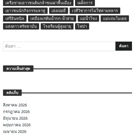
เครือข่ายเยาวชนต้นกล้าชนเผ่าพื้นเมือง
เผด็จการ
เยาวชนนักกิจกรรมลาหู่
เล่งเน่ยยี่
เวทีวิชาการไม่ใช่ค่ายทหาร
เสรีอินทนิล
เหมืองแร่ต้นน้ำกก-น้ำสาย
แม่น้ำโขง
แม่แจ่มโมเดล
แสงดาว ศรัทธามั่น
โรงเรียนผู้สูงอายุ
ไฟป่า
ความเห็นล่าสุด
คลังเก็บ
สิงหาคม 2026
กรกฎาคม 2026
มิถุนายน 2026
พฤษภาคม 2026
เมษายน 2026