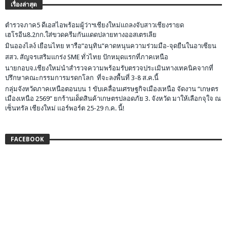
เรื่องล่าสุด
ตำรวจภาค5 ดีเอสไอพร้อมผู้ว่าฯเชียงใหม่แถลงจับสาวเชียงรายด
เฮโรอีน8.2กก.ใส่ขวดครีมกันแดดปลายทางออสเตรเลีย
มินอองไลง์ เยือนไทย หารือ”อนุทิน”คาดหนุนความร่วมมือ-จุดยืนในอาเซียน
สสว. สัญจรเสริมแกร่ง SME ทั่วไทย ปักหมุดแรกที่ภาคเหนือ
นายกอบจ.เชียงใหม่นำสำรวจความพร้อมรับตรวจประเมินทางเทคนิคจากที่
ปรึกษาคณะกรรมการมรดกโลก ที่จะลงพื้นที่ 3-8 ส.ค.นี้
กลุ่มจังหวัดภาคเหนือตอนบน 1 ขับเคลื่อนเศรษฐกิจเมืองเหนือ จัดงาน “เกษตร
เมืองเหนือ 2569” ยกร้านเด็ดสินค้าเกษตรปลอดภัย 3. จังหวัด มาให้เลือกจุใจ ณ
เซ็นทรัล เชียงใหม่ แอร์พอร์ต 25-29 ก.ค. นี้!
FACEBOOK