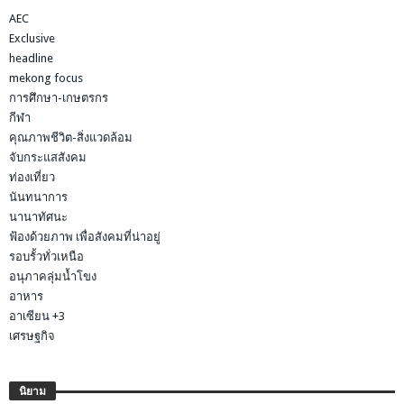
AEC
Exclusive
headline
mekong focus
การศึกษา-เกษตรกร
กีฬา
คุณภาพชีวิต-สิ่งแวดล้อม
จับกระแสสังคม
ท่องเที่ยว
นันทนาการ
นานาทัศนะ
ฟ้องด้วยภาพ เพื่อสังคมที่น่าอยู่
รอบรั้วทั่วเหนือ
อนุภาคลุ่มน้ำโขง
อาหาร
อาเซียน +3
เศรษฐกิจ
นิยาม