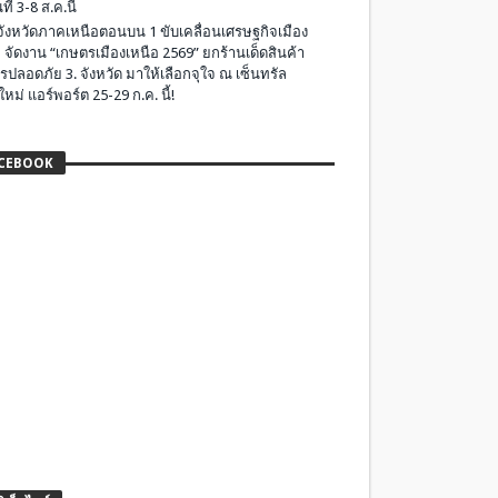
ที่ 3-8 ส.ค.นี้
มจังหวัดภาคเหนือตอนบน 1 ขับเคลื่อนเศรษฐกิจเมือง
 จัดงาน “เกษตรเมืองเหนือ 2569” ยกร้านเด็ดสินค้า
รปลอดภัย 3. จังหวัด มาให้เลือกจุใจ ณ เซ็นทรัล
ใหม่ แอร์พอร์ต 25-29 ก.ค. นี้!
CEBOOK