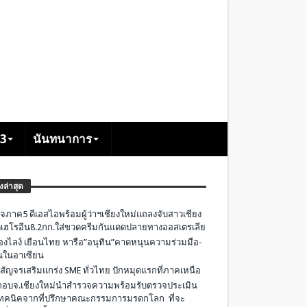
+3
นันทนาการ
องล่าสุด
จภาค5 ดีเอสไอพร้อมผู้ว่าฯเชียงใหม่แถลงจับสาวเชียง
เฮโรอีน8.2กก.ใส่ขวดครีมกันแดดปลายทางออสเตรเลีย
องไลง์ เยือนไทย หารือ”อนุทิน”คาดหนุนความร่วมมือ-
ืนในอาเซียน
 สัญจรเสริมแกร่ง SME ทั่วไทย ปักหมุดแรกที่ภาคเหนือ
อบจ.เชียงใหม่นำสำรวจความพร้อมรับตรวจประเมิน
ทคนิคจากที่ปรึกษาคณะกรรมการมรดกโลก ที่จะ