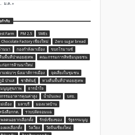
.
ม.ค. »
ยกำกับ
est Farm
PM 2.5
SMEs
 Chocolate Factory เชียงใหม่
Zero sugar bread
ล้านนา
กองกำลังผาเมือง
ขบถโรมานซ์
ืนพื้นที่ป่าดอยสุเทพ
คณะกรรมการสิทธิมนุษยชน
ก่อการล้านนาใหม่
กาแฟเบาๆ นั่งเมาส์การเมือง
จุดเสี่ยงในชุมชน
ภูมิ ป่าแส
ชาติพันธุ์
ทวงคืนพื้นที่ป่าดอยสุเทพ
รมนูญสุขภาพ
ธารน้ำใจ
ตกรรมอาหารคุณค่าสูง
น้ำมันแพง
บสย.
หม่เมือง
มลาบรี
มองแวดบ้าน
นหนังสือกกต.
รวบปลัดจอมแฉ
พลคนอยากเลือกตั้ง
รักษ์เชียงของ
รัฐธรรมนูญ
รองผลเลือกตั้ง
วังเวียง
วัดจีนเชียงใหม่