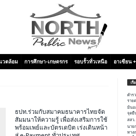
งแวดล้อม
การศึกษา-เกษตรกร
รอบรั้วทั่วเหนือ
อาเซียน 
เรื่
ตำรว
รายด
มินอ
ธปท.ร่วมกับสมาคมธนาคารไทยจัด
จุดย
สัมมนาให้ความรู้ เพื่อส่งเสริมการใช้
สสว.
พร้อมเพย์และบัตรเดบิต เร่งเดินหน้า
นายก
ทางเ
สู่ e-Payment ทั่วประเทศ