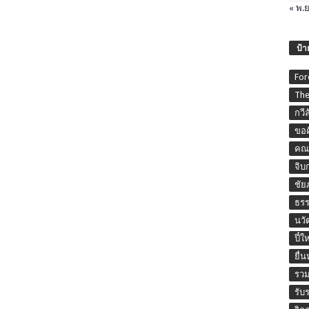
« พ.ย
ป้า
For
The
กวี
ขอค
คณะ
จิบ
ชัย
ธร
นวั
ปี๋ใ
ยื่
รวม
รับ