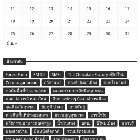
11
12
13
14
15
16
17
18
19
20
21
22
23
24
25
26
27
28
29
30
31
มิ.ย. »
ป้ายกำกับ
Forest Farm
PM 2.5
SMEs
The Chocolate Factory เชียงใหม่
Zero sugar bread
กวีล้านนา
กองกำลังผาเมือง
ขบถโรมานซ์
ขอคืนพื้นที่ป่าดอยสุเทพ
คณะกรรมการสิทธิมนุษยชน
คณะก่อการล้านนาใหม่
จิบกาแฟเบาๆ นั่งเมาส์การเมือง
จุดเสี่ยงในชุมชน
ชัยภูมิ ป่าแส
ชาติพันธุ์
ทวงคืนพื้นที่ป่าดอยสุเทพ
ธรรมนูญสุขภาพ
ธารน้ำใจ
นวัตกรรมอาหารคุณค่าสูง
น้ำมันแพง
บสย.
ปี๋ใหม่เมือง
มลาบรี
มองแวดบ้าน
ยื่นหนังสือกกต.
รวบปลัดจอมแฉ
รวมพลคนอยากเลือกตั้ง
รักษ์เชียงของ
รัฐธรรมนูญ