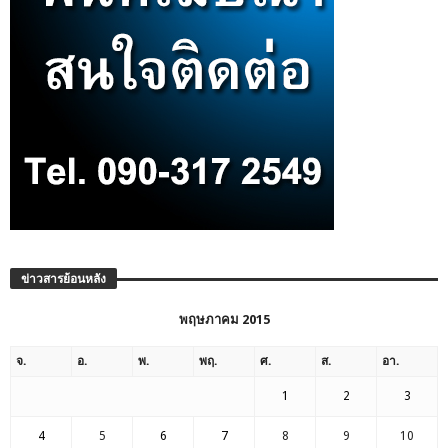
ข่าวสารย้อนหลัง
พฤษภาคม 2015
จ.
อ.
พ.
พฤ.
ศ.
ส.
อา.
1
2
3
4
5
6
7
8
9
10