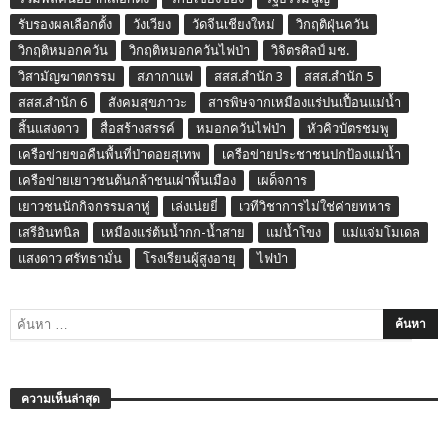
รับรองผลเลือกตั้ง
วังเวียง
วัดจีนเชียงใหม่
วิกฤติฝุ่นควัน
วิกฤติหมอกควัน
วิกฤติหมอกควันไฟป่า
วิจิตรศิลป์ มช.
วิสามัญฆาตกรรม
สภากาแฟ
สสส.สำนัก 3
สสส.สำนัก 5
สสส.สำนัก 6
สังคมสุขภาวะ
สารพิษจากเหมืองแร่ปนเปื้อนแม่น้ำ
สิ้นแสงดาว
สื่อสร้างสรรค์
หมอกควันไฟป่า
หัวคิวบัตรชมพู
เครือข่ายขอคืนพื้นที่ป่าดอยสุเทพ
เครือข่ายประชาชนปกป้องแม่น้ำ
เครือข่ายเยาวชนต้นกล้าชนเผ่าพื้นเมือง
เผด็จการ
เยาวชนนักกิจกรรมลาหู่
เล่งเน่ยยี่
เวทีวิชาการไม่ใช่ค่ายทหาร
เสรีอินทนิล
เหมืองแร่ต้นน้ำกก-น้ำสาย
แม่น้ำโขง
แม่แจ่มโมเดล
แสงดาว ศรัทธามั่น
โรงเรียนผู้สูงอายุ
ไฟป่า
ความเห็นล่าสุด