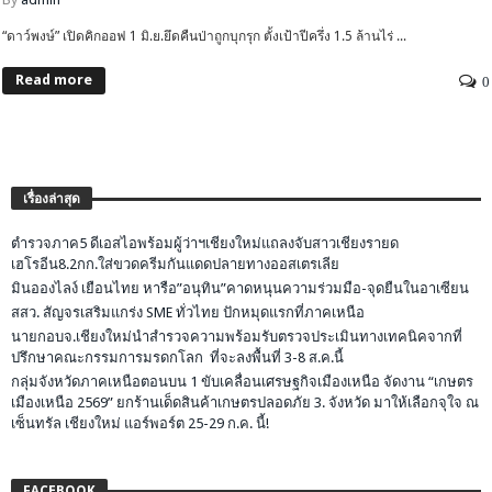
“ดาว์พงษ์” เปิดคิกออฟ 1 มิ.ย.ยึดคืนป่าถูกบุกรุก ตั้งเป้าปีครึ่ง 1.5 ล้านไร่ ...
Read more
0
เรื่องล่าสุด
ตำรวจภาค5 ดีเอสไอพร้อมผู้ว่าฯเชียงใหม่แถลงจับสาวเชียงรายด
เฮโรอีน8.2กก.ใส่ขวดครีมกันแดดปลายทางออสเตรเลีย
มินอองไลง์ เยือนไทย หารือ”อนุทิน”คาดหนุนความร่วมมือ-จุดยืนในอาเซียน
สสว. สัญจรเสริมแกร่ง SME ทั่วไทย ปักหมุดแรกที่ภาคเหนือ
นายกอบจ.เชียงใหม่นำสำรวจความพร้อมรับตรวจประเมินทางเทคนิคจากที่
ปรึกษาคณะกรรมการมรดกโลก ที่จะลงพื้นที่ 3-8 ส.ค.นี้
กลุ่มจังหวัดภาคเหนือตอนบน 1 ขับเคลื่อนเศรษฐกิจเมืองเหนือ จัดงาน “เกษตร
เมืองเหนือ 2569” ยกร้านเด็ดสินค้าเกษตรปลอดภัย 3. จังหวัด มาให้เลือกจุใจ ณ
เซ็นทรัล เชียงใหม่ แอร์พอร์ต 25-29 ก.ค. นี้!
FACEBOOK