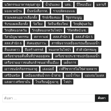
นวัตกรรมอาหารคุณค่าสูง
น้ำมันแพง
บสย.
ปี๋ใหม่เมือง
มลาบรี
มองแวดบ้าน
ยื่นหนังสือกกต.
รวบปลัดจอมแฉ
รวมพลคนอยากเลือกตั้ง
รักษ์เชียงของ
รัฐธรรมนูญ
รับรองผลเลือกตั้ง
วังเวียง
วัดจีนเชียงใหม่
วิกฤติฝุ่นควัน
วิกฤติหมอกควัน
วิกฤติหมอกควันไฟป่า
วิจิตรศิลป์ มช.
วิสามัญฆาตกรรม
สภากาแฟ
สสส.สำนัก 3
สสส.สำนัก 5
สสส.สำนัก 6
สังคมสุขภาวะ
สารพิษจากเหมืองแร่ปนเปื้อนแม่น้ำ
สิ้นแสงดาว
สื่อสร้างสรรค์
หมอกควันไฟป่า
หัวคิวบัตรชมพู
เครือข่ายขอคืนพื้นที่ป่าดอยสุเทพ
เครือข่ายประชาชนปกป้องแม่น้ำ
เครือข่ายเยาวชนต้นกล้าชนเผ่าพื้นเมือง
เผด็จการ
เยาวชนนักกิจกรรมลาหู่
เล่งเน่ยยี่
เวทีวิชาการไม่ใช่ค่ายทหาร
เสรีอินทนิล
เหมืองแร่ต้นน้ำกก-น้ำสาย
แม่น้ำโขง
แม่แจ่มโมเดล
แสงดาว ศรัทธามั่น
โรงเรียนผู้สูงอายุ
ไฟป่า