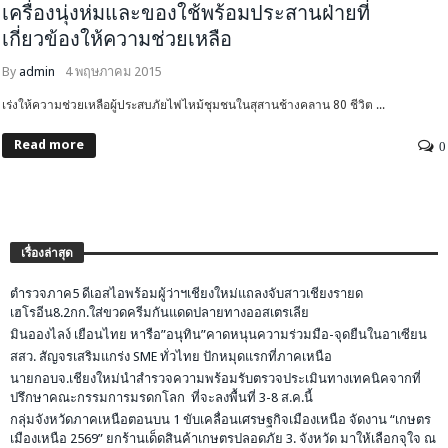
เครื่องนุ่งห่มและของใช้พร้อมประสานฝ่ายที่
เกี่ยวข้องให้ความช่วยเหลือ
By
admin
4 พฤษภาคม 2015
เร่งให้ความช่วยเหลือผู้ประสบภัยไฟไหม้ชุมชนในสุสานช้างคลาน 80 ชีวิต ...
Read more
0
เรื่องล่าสุด
ตำรวจภาค5 ดีเอสไอพร้อมผู้ว่าฯเชียงใหม่แถลงจับสาวเชียงรายด
เฮโรอีน8.2กก.ใส่ขวดครีมกันแดดปลายทางออสเตรเลีย
มินอองไลง์ เยือนไทย หารือ”อนุทิน”คาดหนุนความร่วมมือ-จุดยืนในอาเซียน
สสว. สัญจรเสริมแกร่ง SME ทั่วไทย ปักหมุดแรกที่ภาคเหนือ
นายกอบจ.เชียงใหม่นำสำรวจความพร้อมรับตรวจประเมินทางเทคนิคจากที่
ปรึกษาคณะกรรมการมรดกโลก ที่จะลงพื้นที่ 3-8 ส.ค.นี้
กลุ่มจังหวัดภาคเหนือตอนบน 1 ขับเคลื่อนเศรษฐกิจเมืองเหนือ จัดงาน “เกษตร
เมืองเหนือ 2569” ยกร้านเด็ดสินค้าเกษตรปลอดภัย 3. จังหวัด มาให้เลือกจุใจ ณ