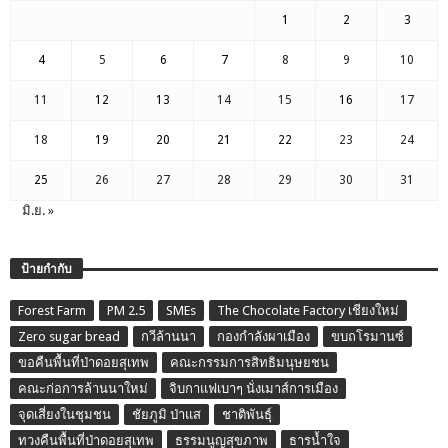
1
2
3
4
5
6
7
8
9
10
11
12
13
14
15
16
17
18
19
20
21
22
23
24
25
26
27
28
29
30
31
มิ.ย. »
ป้ายกำกับ
Forest Farm
PM 2.5
SMEs
The Chocolate Factory เชียงใหม่
Zero sugar bread
กวีล้านนา
กองกำลังผาเมือง
ขบถโรมานซ์
ขอคืนพื้นที่ป่าดอยสุเทพ
คณะกรรมการสิทธิมนุษยชน
คณะก่อการล้านนาใหม่
จิบกาแฟเบาๆ นั่งเมาส์การเมือง
จุดเสี่ยงในชุมชน
ชัยภูมิ ป่าแส
ชาติพันธุ์
ทวงคืนพื้นที่ป่าดอยสุเทพ
ธรรมนูญสุขภาพ
ธารน้ำใจ