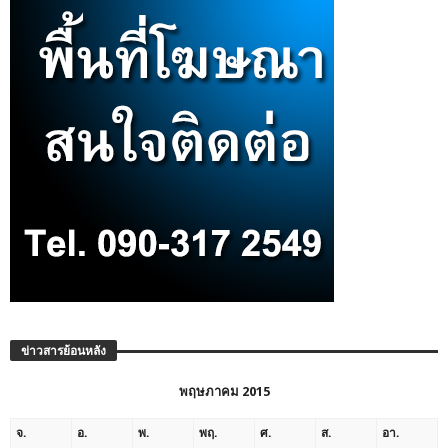
ข่าวสารย้อนหลัง
พฤษภาคม 2015
จ.
อ.
พ.
พฤ.
ศ.
ส.
อา.