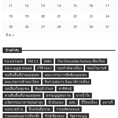
11
12
13
14
15
16
17
18
19
20
21
22
23
24
25
26
27
28
29
30
31
มิ.ย. »
ป้ายกำกับ
Forest Farm
PM 2.5
SMEs
The Chocolate Factory เชียงใหม่
Zero sugar bread
กวีล้านนา
กองกำลังผาเมือง
ขบถโรมานซ์
ขอคืนพื้นที่ป่าดอยสุเทพ
คณะกรรมการสิทธิมนุษยชน
คณะก่อการล้านนาใหม่
จิบกาแฟเบาๆ นั่งเมาส์การเมือง
จุดเสี่ยงในชุมชน
ชัยภูมิ ป่าแส
ชาติพันธุ์
ทวงคืนพื้นที่ป่าดอยสุเทพ
ธรรมนูญสุขภาพ
ธารน้ำใจ
นวัตกรรมอาหารคุณค่าสูง
น้ำมันแพง
บสย.
ปี๋ใหม่เมือง
มลาบรี
มองแวดบ้าน
ยื่นหนังสือกกต.
รวบปลัดจอมแฉ
รวมพลคนอยากเลือกตั้ง
รักษ์เชียงของ
รัฐธรรมนูญ