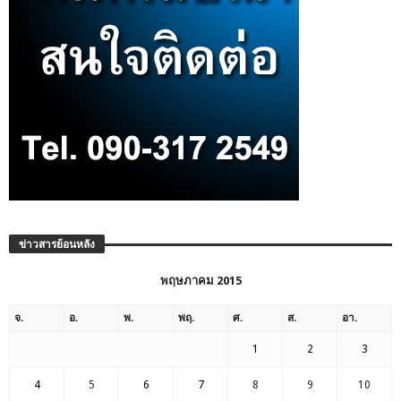
ข่าวสารย้อนหลัง
พฤษภาคม 2015
จ.
อ.
พ.
พฤ.
ศ.
ส.
อา.
1
2
3
4
5
6
7
8
9
10