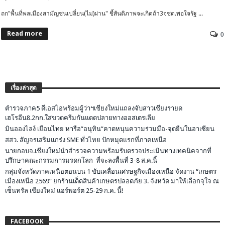
ถก"พื้นที่พลเมืองสามัญชนเปลี่ยน(ไม่)ผ่าน" ชี้สันติภาพจะเกิดถ้า3จชต.พอใจรัฐ ...
Read more
0
เรื่องล่าสุด
ตำรวจภาค5 ดีเอสไอพร้อมผู้ว่าฯเชียงใหม่แถลงจับสาวเชียงรายด
เฮโรอีน8.2กก.ใส่ขวดครีมกันแดดปลายทางออสเตรเลีย
มินอองไลง์ เยือนไทย หารือ”อนุทิน”คาดหนุนความร่วมมือ-จุดยืนในอาเซียน
สสว. สัญจรเสริมแกร่ง SME ทั่วไทย ปักหมุดแรกที่ภาคเหนือ
นายกอบจ.เชียงใหม่นำสำรวจความพร้อมรับตรวจประเมินทางเทคนิคจากที่
ปรึกษาคณะกรรมการมรดกโลก ที่จะลงพื้นที่ 3-8 ส.ค.นี้
กลุ่มจังหวัดภาคเหนือตอนบน 1 ขับเคลื่อนเศรษฐกิจเมืองเหนือ จัดงาน “เกษตร
เมืองเหนือ 2569” ยกร้านเด็ดสินค้าเกษตรปลอดภัย 3. จังหวัด มาให้เลือกจุใจ ณ
เซ็นทรัล เชียงใหม่ แอร์พอร์ต 25-29 ก.ค. นี้!
FACEBOOK