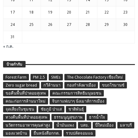
17
18
19
20
21
22
23
24
25
26
27
28
29
30
31
« ก.ค.
ป้ายกำกับ
Forest Farm
PM 2.5
SMEs
The Chocolate Factory เชียงใหม่
Zero sugar bread
กวีล้านนา
กองกำลังผาเมือง
ขบถโรมานซ์
ขอคืนพื้นที่ป่าดอยสุเทพ
คณะกรรมการสิทธิมนุษยชน
คณะก่อการล้านนาใหม่
จิบกาแฟเบาๆ นั่งเมาส์การเมือง
จุดเสี่ยงในชุมชน
ชัยภูมิ ป่าแส
ชาติพันธุ์
ทวงคืนพื้นที่ป่าดอยสุเทพ
ธรรมนูญสุขภาพ
ธารน้ำใจ
นวัตกรรมอาหารคุณค่าสูง
น้ำมันแพง
บสย.
ปี๋ใหม่เมือง
มลาบรี
มองแวดบ้าน
ยื่นหนังสือกกต.
รวบปลัดจอมแฉ