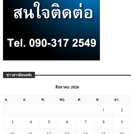
ข่าวสารย้อนหลัง
สิงหาคม 2026
จ.
อ.
พ.
พฤ.
ศ.
ส.
อา.
1
2
3
4
5
6
7
8
9
10
11
12
13
14
15
16