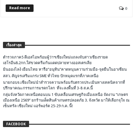
Read more
0
เรื่องล่าสุด
ตำรวจภาค5 ดีเอสไอพร้อมผู้ว่าฯเชียงใหม่แถลงจับสาวเชียงรายด
เฮโรอีน8.2กก.ใส่ขวดครีมกันแดดปลายทางออสเตรเลีย
มินอองไลง์ เยือนไทย หารือ”อนุทิน”คาดหนุนความร่วมมือ-จุดยืนในอาเซียน
สสว. สัญจรเสริมแกร่ง SME ทั่วไทย ปักหมุดแรกที่ภาคเหนือ
นายกอบจ.เชียงใหม่นำสำรวจความพร้อมรับตรวจประเมินทางเทคนิคจากที่
ปรึกษาคณะกรรมการมรดกโลก ที่จะลงพื้นที่ 3-8 ส.ค.นี้
กลุ่มจังหวัดภาคเหนือตอนบน 1 ขับเคลื่อนเศรษฐกิจเมืองเหนือ จัดงาน “เกษตร
เมืองเหนือ 2569” ยกร้านเด็ดสินค้าเกษตรปลอดภัย 3. จังหวัด มาให้เลือกจุใจ ณ
เซ็นทรัล เชียงใหม่ แอร์พอร์ต 25-29 ก.ค. นี้!
FACEBOOK