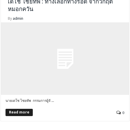
เดโช ไชยทัพ : ทางเลือกทางรอด จากวิกฤติ
หมอกควัน
By
admin
นายเดโช ไชยทัพ กรรมการผู้จั ...
Read more
0