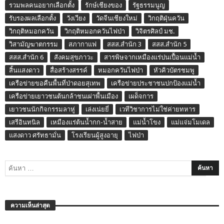
รวมพลคนอยากเลือกตั้ง
รักษ์เชียงของ
รัฐธรรมนูญ
รับรองผลเลือกตั้ง
วังเวียง
วัดจีนเชียงใหม่
วิกฤติฝุ่นควัน
วิกฤติหมอกควัน
วิกฤติหมอกควันไฟป่า
วิจิตรศิลป์ มช.
วิสามัญฆาตกรรม
สภากาแฟ
สสส.สำนัก 3
สสส.สำนัก 5
สสส.สำนัก 6
สังคมสุขภาวะ
สารพิษจากเหมืองแร่ปนเปื้อนแม่น้ำ
สิ้นแสงดาว
สื่อสร้างสรรค์
หมอกควันไฟป่า
หัวคิวบัตรชมพู
เครือข่ายขอคืนพื้นที่ป่าดอยสุเทพ
เครือข่ายประชาชนปกป้องแม่น้ำ
เครือข่ายเยาวชนต้นกล้าชนเผ่าพื้นเมือง
เผด็จการ
เยาวชนนักกิจกรรมลาหู่
เล่งเน่ยยี่
เวทีวิชาการไม่ใช่ค่ายทหาร
เสรีอินทนิล
เหมืองแร่ต้นน้ำกก-น้ำสาย
แม่น้ำโขง
แม่แจ่มโมเดล
แสงดาว ศรัทธามั่น
โรงเรียนผู้สูงอายุ
ไฟป่า
ความเห็นล่าสุด