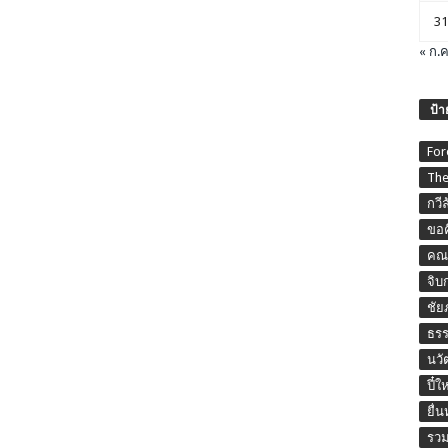
31
« ก.ค
ป้า
For
The
กวี
ขอค
คณะ
จิบ
ชัย
ธร
นวั
ปี๋ใ
ยื่
รวม