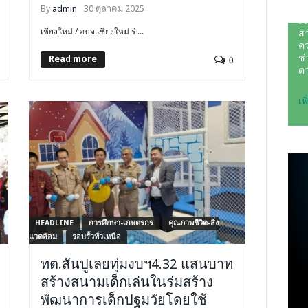
By
admin
30 ตุลาคม 2025
เชียงใหม่ / อบจ.เชียงใหม่ ร่ ...
Read more
0
HEADLINE
การศึกษา-เกษตรกร
คุณภาพชีวิต-สิ่ง
แวดล้อม
รอบรั้วทั่วเหนือ
ทต.สันปูเลยทุ่มงบฯ4.32 แสนบาท
สร้างสนามเด็กเล่นในร่มสร้าง
พัฒนาการเด็กปฐมวัยโดยใช้