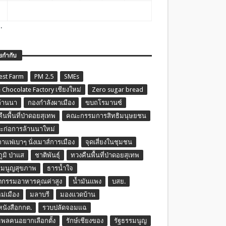
.
ยกำกับ
est Farm
PM 2.5
SMEs
 Chocolate Factory เชียงใหม่
Zero sugar bread
ล้านนา
กองกำลังผาเมือง
ขบถโรมานซ์
ืนพื้นที่ป่าดอยสุเทพ
คณะกรรมการสิทธิมนุษยชน
ก่อการล้านนาใหม่
กาแฟเบาๆ นั่งเมาส์การเมือง
จุดเสี่ยงในชุมชน
ภูมิ ป่าแส
ชาติพันธุ์
ทวงคืนพื้นที่ป่าดอยสุเทพ
รมนูญสุขภาพ
ธารน้ำใจ
ตกรรมอาหารคุณค่าสูง
น้ำมันแพง
บสย.
หม่เมือง
มลาบรี
มองแวดบ้าน
นหนังสือกกต.
รวบปลัดจอมแฉ
พลคนอยากเลือกตั้ง
รักษ์เชียงของ
รัฐธรรมนูญ