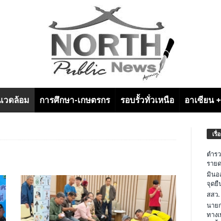
งแวดล้อม
การศึกษา-เกษตรกร
รอบรั้วทั่วเหนือ
อาเซียน 
เรื่
ตำรว
รายด
มินอ
จุดย
สสว.
นายก
ทางเ