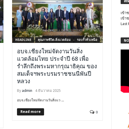
สถิ
เข้าช
เข้าช
Last
HEADLINE
คุณภาพชีวิต-สิ่งแวดล้อม
รอบรั้วทั่วเหนือ
NO
อบจ.เชียงใหม่จัดงานวันสิ่ง
แวดล้อมไทย ประจำปี 68 เพื่อ
รำลึกถึงพระมหากรุณาธิคุณ ของ
สมเด็จฯพระบรมราชชนนีพันปี
หลวง
By
admin
4 ธันวาคม 2025
อบจ.เชียงใหม่จัดงานวันสิ่งแว ...
Read more
0