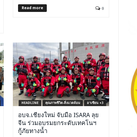
Read more
0
HEADLINE
คุณภาพชีวิต-สิ่งแวดล้อม
อาเซียน +3
อบจ.เชียงใหม่ จับมือ ISARA ลุย
จีน ร่วมอบรมยกระดับเทคโนฯ
กู้ภัยทางน้ำ