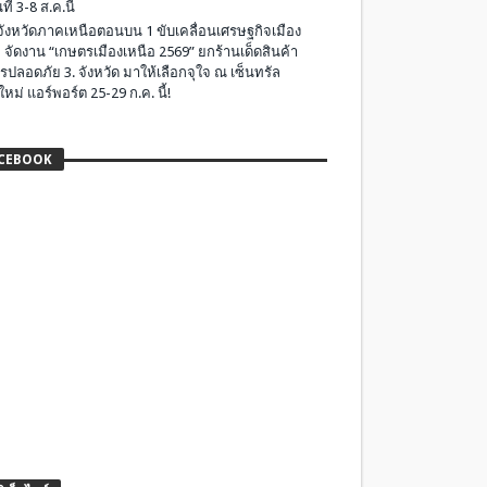
ที่ 3-8 ส.ค.นี้
มจังหวัดภาคเหนือตอนบน 1 ขับเคลื่อนเศรษฐกิจเมือง
 จัดงาน “เกษตรเมืองเหนือ 2569” ยกร้านเด็ดสินค้า
รปลอดภัย 3. จังหวัด มาให้เลือกจุใจ ณ เซ็นทรัล
ใหม่ แอร์พอร์ต 25-29 ก.ค. นี้!
CEBOOK