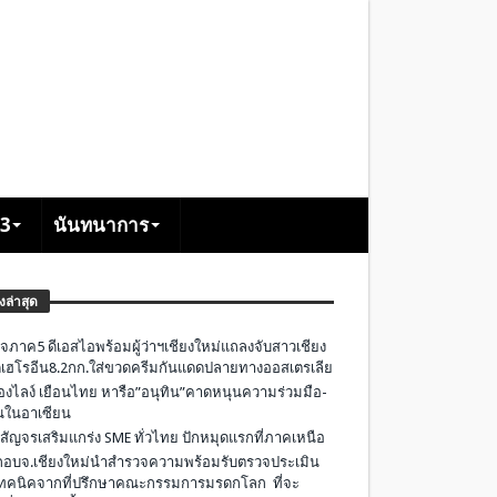
+3
นันทนาการ
องล่าสุด
จภาค5 ดีเอสไอพร้อมผู้ว่าฯเชียงใหม่แถลงจับสาวเชียง
เฮโรอีน8.2กก.ใส่ขวดครีมกันแดดปลายทางออสเตรเลีย
องไลง์ เยือนไทย หารือ”อนุทิน”คาดหนุนความร่วมมือ-
ืนในอาเซียน
 สัญจรเสริมแกร่ง SME ทั่วไทย ปักหมุดแรกที่ภาคเหนือ
อบจ.เชียงใหม่นำสำรวจความพร้อมรับตรวจประเมิน
ทคนิคจากที่ปรึกษาคณะกรรมการมรดกโลก ที่จะ