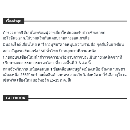
เรื่องล่าสุด
ตำรวจภาค5 ดีเอสไอพร้อมผู้ว่าฯเชียงใหม่แถลงจับสาวเชียงรายด
เฮโรอีน8.2กก.ใส่ขวดครีมกันแดดปลายทางออสเตรเลีย
มินอองไลง์ เยือนไทย หารือ”อนุทิน”คาดหนุนความร่วมมือ-จุดยืนในอาเซียน
สสว. สัญจรเสริมแกร่ง SME ทั่วไทย ปักหมุดแรกที่ภาคเหนือ
นายกอบจ.เชียงใหม่นำสำรวจความพร้อมรับตรวจประเมินทางเทคนิคจากที่
ปรึกษาคณะกรรมการมรดกโลก ที่จะลงพื้นที่ 3-8 ส.ค.นี้
กลุ่มจังหวัดภาคเหนือตอนบน 1 ขับเคลื่อนเศรษฐกิจเมืองเหนือ จัดงาน “เกษตร
เมืองเหนือ 2569” ยกร้านเด็ดสินค้าเกษตรปลอดภัย 3. จังหวัด มาให้เลือกจุใจ ณ
เซ็นทรัล เชียงใหม่ แอร์พอร์ต 25-29 ก.ค. นี้!
FACEBOOK