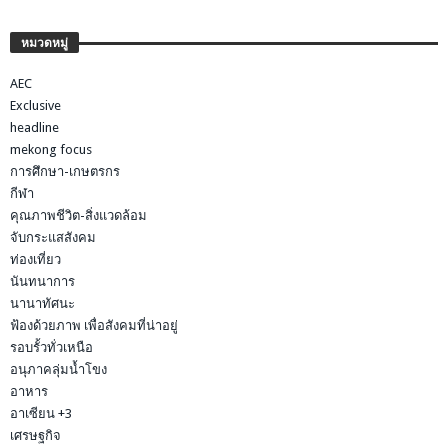
หมวดหมู่
AEC
Exclusive
headline
mekong focus
การศึกษา-เกษตรกร
กีฬา
คุณภาพชีวิต-สิ่งแวดล้อม
จับกระแสสังคม
ท่องเที่ยว
นันทนาการ
นานาทัศนะ
ฟ้องด้วยภาพ เพื่อสังคมที่น่าอยู่
รอบรั้วทั่วเหนือ
อนุภาคลุ่มน้ำโขง
อาหาร
อาเซียน +3
เศรษฐกิจ