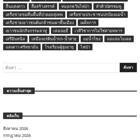
สิ้นแสงดาว
สื่อสร้างสรรค์
หมอกควันไฟป่า
หัวคิวบัตรชมพู
เครือข่ายขอคืนพื้นที่ป่าดอยสุเทพ
เครือข่ายประชาชนปกป้องแม่น้ำ
เครือข่ายเยาวชนต้นกล้าชนเผ่าพื้นเมือง
เผด็จการ
เยาวชนนักกิจกรรมลาหู่
เล่งเน่ยยี่
เวทีวิชาการไม่ใช่ค่ายทหาร
เสรีอินทนิล
เหมืองแร่ต้นน้ำกก-น้ำสาย
แม่น้ำโขง
แม่แจ่มโมเดล
แสงดาว ศรัทธามั่น
โรงเรียนผู้สูงอายุ
ไฟป่า
ความเห็นล่าสุด
คลังเก็บ
สิงหาคม 2026
กรกฎาคม 2026