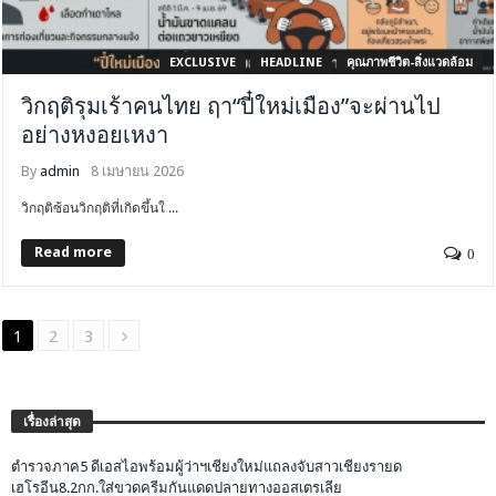
EXCLUSIVE
HEADLINE
คุณภาพชีวิต-สิ่งแวดล้อม
วิกฤติรุมเร้าคนไทย ฤา“ปี๋ใหม่เมือง”จะผ่านไป
อย่างหงอยเหงา
By
admin
8 เมษายน 2026
วิกฤติซ้อนวิกฤติที่เกิดขึ้นใ ...
Read more
0
1
2
3
เรื่องล่าสุด
ตำรวจภาค5 ดีเอสไอพร้อมผู้ว่าฯเชียงใหม่แถลงจับสาวเชียงรายด
เฮโรอีน8.2กก.ใส่ขวดครีมกันแดดปลายทางออสเตรเลีย