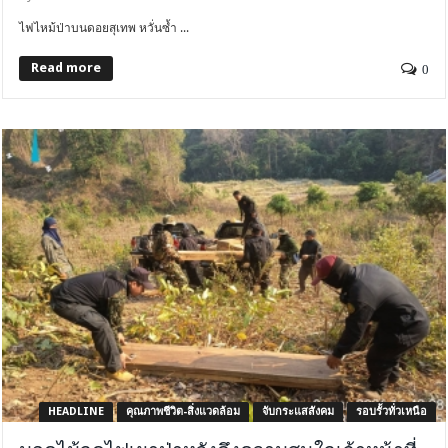
ไฟไหม้ป่าบนดอยสุเทพ หวั่นซ้ำ ...
Read more
0
HEADLINE
คุณภาพชีวิต-สิ่งแวดล้อม
จับกระแสสังคม
รอบรั้วทั่วเหนือ