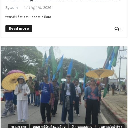
By
admin
4 กรกฎาคม 2026
“สุชาติ”เล็งของบฯกลางมาขับเค ...
Read more
0
HEADLINE
คุณภาพชีวิต-สิ่งแวดล้อม
จับกระแสสังคม
อนุภาคลุ่มน้ำโขง