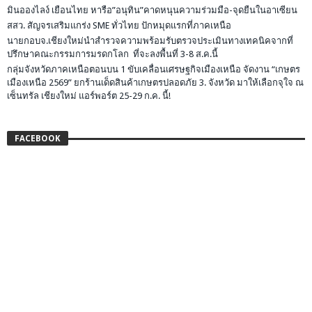
มินอองไลง์ เยือนไทย หารือ”อนุทิน”คาดหนุนความร่วมมือ-จุดยืนในอาเซียน
สสว. สัญจรเสริมแกร่ง SME ทั่วไทย ปักหมุดแรกที่ภาคเหนือ
นายกอบจ.เชียงใหม่นำสำรวจความพร้อมรับตรวจประเมินทางเทคนิคจากที่
ปรึกษาคณะกรรมการมรดกโลก ที่จะลงพื้นที่ 3-8 ส.ค.นี้
กลุ่มจังหวัดภาคเหนือตอนบน 1 ขับเคลื่อนเศรษฐกิจเมืองเหนือ จัดงาน “เกษตร
เมืองเหนือ 2569” ยกร้านเด็ดสินค้าเกษตรปลอดภัย 3. จังหวัด มาให้เลือกจุใจ ณ
เซ็นทรัล เชียงใหม่ แอร์พอร์ต 25-29 ก.ค. นี้!
FACEBOOK