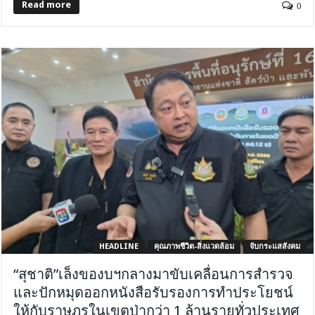
Read more
0
HEADLINE
คุณภาพชีวิต-สิ่งแวดล้อม
จับกระแสสังคม
“สุชาติ”เล็งของบฯกลางมาขับเคลื่อนการสำรวจ
และปักหมุดออกหนังสือรับรองการทำประโยชน์
ให้กับราษฎรในเขตป่ากว่า 1 ล้านรายทั่วประเทศ