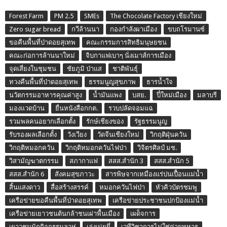
Forest Farm
PM 2.5
SMEs
The Chocolate Factory เชียงใหม่
Zero sugar bread
กวีล้านนา
กองกำลังผาเมือง
ขบถโรมานซ์
ขอคืนพื้นที่ป่าดอยสุเทพ
คณะกรรมการสิทธิมนุษยชน
คณะก่อการล้านนาใหม่
จิบกาแฟเบาๆ นั่งเมาส์การเมือง
จุดเสี่ยงในชุมชน
ชัยภูมิ ป่าแส
ชาติพันธุ์
ทวงคืนพื้นที่ป่าดอยสุเทพ
ธรรมนูญสุขภาพ
ธารน้ำใจ
นวัตกรรมอาหารคุณค่าสูง
น้ำมันแพง
บสย.
ปี๋ใหม่เมือง
มลาบรี
มองแวดบ้าน
ยื่นหนังสือกกต.
รวบปลัดจอมแฉ
รวมพลคนอยากเลือกตั้ง
รักษ์เชียงของ
รัฐธรรมนูญ
รับรองผลเลือกตั้ง
วังเวียง
วัดจีนเชียงใหม่
วิกฤติฝุ่นควัน
วิกฤติหมอกควัน
วิกฤติหมอกควันไฟป่า
วิจิตรศิลป์ มช.
วิสามัญฆาตกรรม
สภากาแฟ
สสส.สำนัก 3
สสส.สำนัก 5
สสส.สำนัก 6
สังคมสุขภาวะ
สารพิษจากเหมืองแร่ปนเปื้อนแม่น้ำ
สิ้นแสงดาว
สื่อสร้างสรรค์
หมอกควันไฟป่า
หัวคิวบัตรชมพู
เครือข่ายขอคืนพื้นที่ป่าดอยสุเทพ
เครือข่ายประชาชนปกป้องแม่น้ำ
เครือข่ายเยาวชนต้นกล้าชนเผ่าพื้นเมือง
เผด็จการ
เยาวชนนักกิจกรรมลาหู่
เล่งเน่ยยี่
เวทีวิชาการไม่ใช่ค่ายทหาร