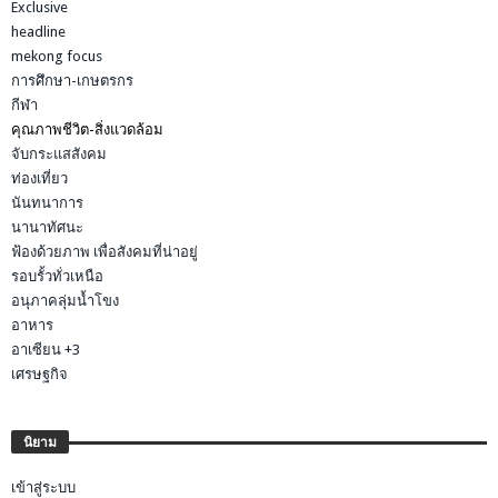
Exclusive
headline
mekong focus
การศึกษา-เกษตรกร
กีฬา
คุณภาพชีวิต-สิ่งแวดล้อม
จับกระแสสังคม
ท่องเที่ยว
นันทนาการ
นานาทัศนะ
ฟ้องด้วยภาพ เพื่อสังคมที่น่าอยู่
รอบรั้วทั่วเหนือ
อนุภาคลุ่มน้ำโขง
อาหาร
อาเซียน +3
เศรษฐกิจ
นิยาม
เข้าสู่ระบบ