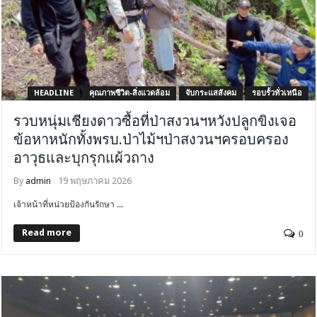
HEADLINE
คุณภาพชีวิต-สิ่งแวดล้อม
จับกระแสสังคม
รอบรั้วทั่วเหนือ
รวบหนุ่มเชียงดาวซื้อที่ป่าสงวนฯหวังปลูกขิงเจอ
ข้อหาหนักทั้งพรบ.ป่าไม้ฯป่าสงวนฯครอบครอง
อาวุธและบุกรุกแผ้วถาง
By
admin
19 พฤษภาคม 2026
เจ้าหน้าที่หน่วยป้องกันรักษา ...
Read more
0